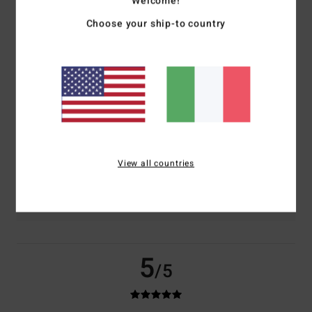
Welcome!
basato su
2 recensioni verificate
dal maggio 2026
Il 0% dei nostri clienti consiglia questo prodotto
Choose your ship-to country
Comfort
Rapporto qualità-prezzo
5.0
5.0
Taglia
Materiale
5.0
Troppo piccolo
Troppo grande
View all countries
Colore
5.0
5
/5