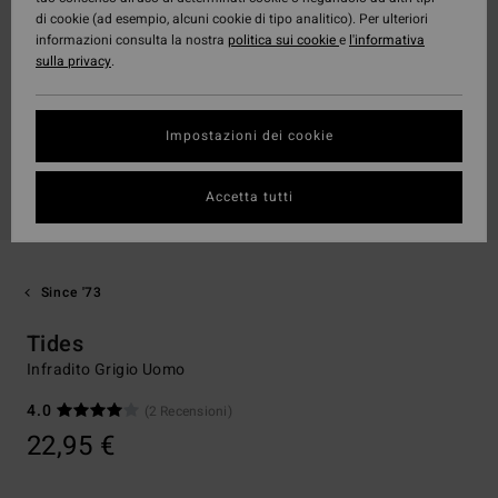
di cookie (ad esempio, alcuni cookie di tipo analitico). Per ulteriori
informazioni consulta la nostra
politica sui cookie
e
l'informativa
sulla privacy
.
Impostazioni dei cookie
Accetta tutti
Since '73
Tides
Infradito Grigio Uomo
4.0
(2 Recensioni)
22,95 €