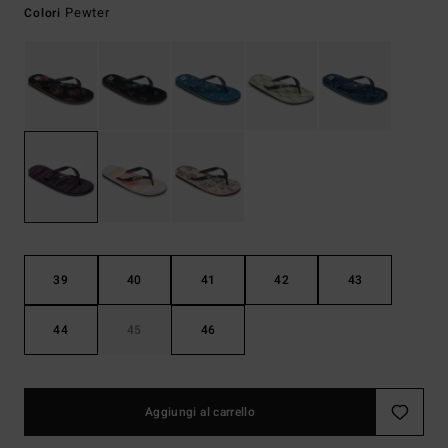
Pewter
Colori
39
40
41
42
43
44
45
46
Aggiungi al carrello