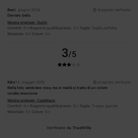
Bea
8. giugno 2026
Acquisto verificato
Davvero bello
Mostra originale - Dutch
Comfort
: 5
Rapporto qualità-prezzo
: 5
Taglia
: Taglia perfetta
/5
/5
Materiale
: 5
Colore
: 5
/5
/5
3
/5
Kiko
14. maggio 2026
Acquisto verificato
Nella foto sembrano rose, ma in realtà si tratta di un colore
corallo/arancione
Mostra originale - Castellano
Comfort
: 5
Rapporto qualità-prezzo
: 5
Taglia
: Troppo grande
/5
/5
Materiale
: 5
Colore
: 5
/5
/5
Verificato da
TrustVille