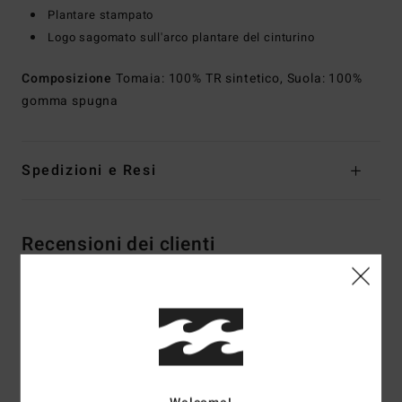
Plantare stampato
Logo sagomato sull'arco plantare del cinturino
Composizione
Tomaia: 100% TR sintetico, Suola: 100%
gomma spugna
Spedizioni e Resi
Recensioni dei clienti
Punteggio medio
4.0
/5