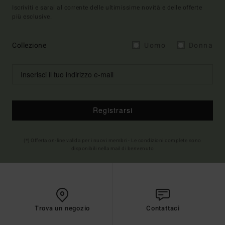
Iscriviti e sarai al corrente delle ultimissime novità e delle offerte
più esclusive.
Collezione
Uomo
Donna
Registrarsi
(*) Offerta on-line valida per i nuovi membri - Le condizioni complete sono
disponibili nella mail di benvenuto
Trova un negozio
Contattaci