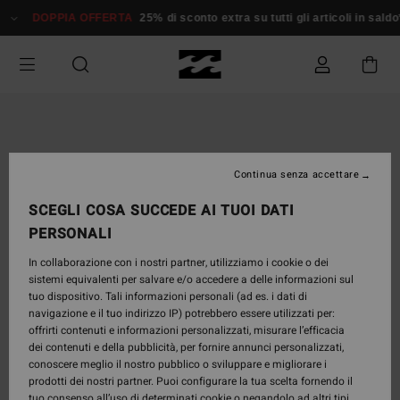
Salta
DOPPIA OFFERTA
25% di sconto extra su tutti gli articoli in sald
alle
informazioni
sul
prodotto
Continua senza accettare
SCEGLI COSA SUCCEDE AI TUOI DATI
PERSONALI
In collaborazione con i nostri partner, utilizziamo i cookie o dei
sistemi equivalenti per salvare e/o accedere a delle informazioni sul
tuo dispositivo. Tali informazioni personali (ad es. i dati di
navigazione e il tuo indirizzo IP) potrebbero essere utilizzati per:
offrirti contenuti e informazioni personalizzati, misurare l’efficacia
dei contenuti e della pubblicità, per fornire annunci personalizzati,
conoscere meglio il nostro pubblico o sviluppare e migliorare i
prodotti dei nostri partner. Puoi configurare la tua scelta fornendo il
tuo consenso all’uso di determinati cookie o negandolo ad altri tipi