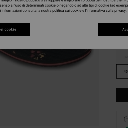
meglio il nostro pubblico o sviluppare e migliorare i prodotti dei nostri partner. P
senso all’uso di determinati cookie o negandolo ad altri tipi di cookie (ad esempi
ori informazioni consulta la nostra
politica sui cookie
e
l'informativa sulla privacy
.
ei cookie
Acc
39
45