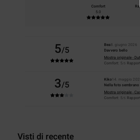
Comfort
Ra
5.0
5
Bea
8. giugno 2026
/5
Davvero bello
Mostra originale - Du
Comfort
: 5
Rapport
/5
3
Kiko
14. maggio 202
/5
Nella foto sembrano r
Mostra originale - Ca
Comfort
: 5
Rapport
/5
Visti di recente