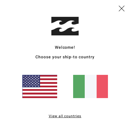
Comp
gomm
Sped
Welcome!
Choose your ship-to country
Punteggio medio
4.0
/5
basato su
2 recensioni verificate
dal maggio 2026
View all countries
Il 0% dei nostri clienti consiglia questo prodotto