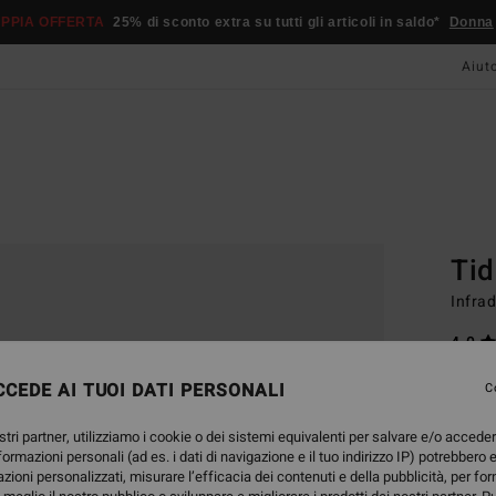
PPIA OFFERTA
25% di sconto extra su tutti gli articoli in saldo*
Donna
Aiut
Home
Basic
Tid
Infra
4.0
22,
CEDE AI TUOI DATI PERSONALI
C
stri partner, utilizziamo i cookie o dei sistemi equivalenti per salvare e/o accede
Color
nformazioni personali (ad es. i dati di navigazione e il tuo indirizzo IP) potrebbero e
azioni personalizzati, misurare l’efficacia dei contenuti e della pubblicità, per fo