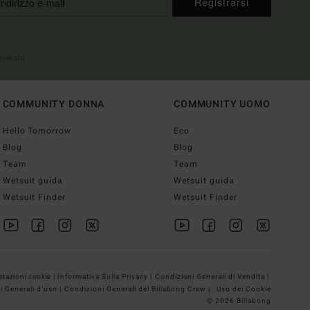
Registrarsi
envenuto
COMMUNITY DONNA
COMMUNITY UOMO
Hello Tomorrow
Eco
Blog
Blog
Team
Team
Wetsuit guida
Wetsuit guida
Wetsuit Finder
Wetsuit Finder
tazioni cookie |
Informativa Sulla Privacy |
Condizioni Generali di Vendita |
i Generali d’uso |
Condizioni Generali del Billabong Crew |
Uso dei Cookie
© 2026 Billabong