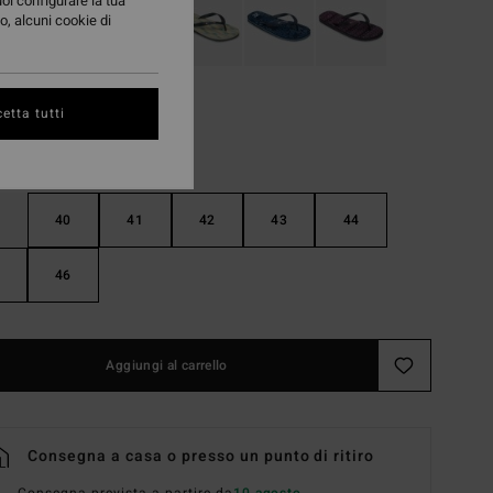
uoi configurare la tua
o, alcuni cookie di
etta tutti
40
41
42
43
44
46
Aggiungi al carrello
Consegna a casa o presso un punto di ritiro
Consegna prevista a partire da
10 agosto