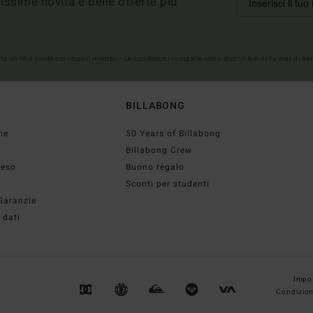
imissime novità e delle offerte più
erta on-line valida per i nuovi membri - Le condizioni complete sono disponibili nella mail di b
BILLABONG
ne
50 Years of Billabong
Billabong Crew
reso
Buono regalo
Sconti per studenti
Garanzie
 dati
Impos
Condizion