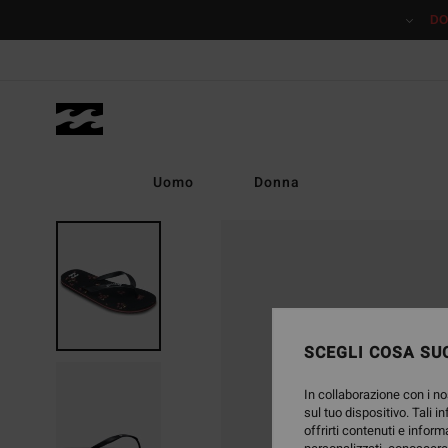
Salta
DO
alle
informazioni
sul
prodotto
Uomo
Donna
SCEGLI COSA SUC
In collaborazione con i no
sul tuo dispositivo. Tali i
offrirti contenuti e inform