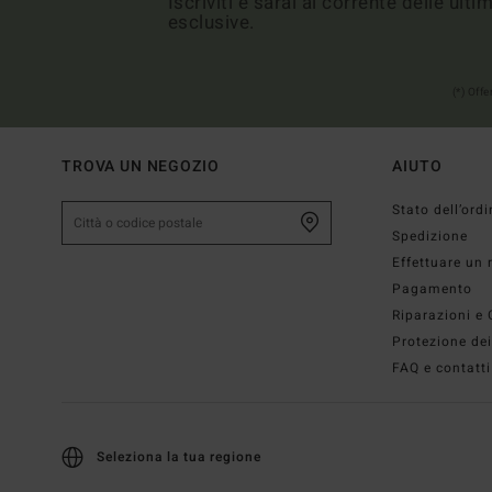
Iscriviti e sarai al corrente delle ult
esclusive.
(*) Off
TROVA UN NEGOZIO
AIUTO
Stato dell’ordi
Spedizione
Effettuare un 
Pagamento
Riparazioni e 
Protezione dei
FAQ e contatti
Seleziona la tua regione