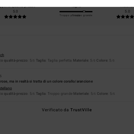
pporto qualità-prezzo
Taglia
Material
5.0
5.0
Troppo piccolo
Troppo grande
tch
o qualità-prezzo
: 5
Taglia
: Taglia perfetta
Materiale
: 5
Colore
: 5
/5
/5
/5
6
ose, ma in realtà si tratta di un colore corallo/arancione
stellano
o qualità-prezzo
: 5
Taglia
: Troppo grande
Materiale
: 5
Colore
: 5
/5
/5
/5
Verificato da
TrustVille