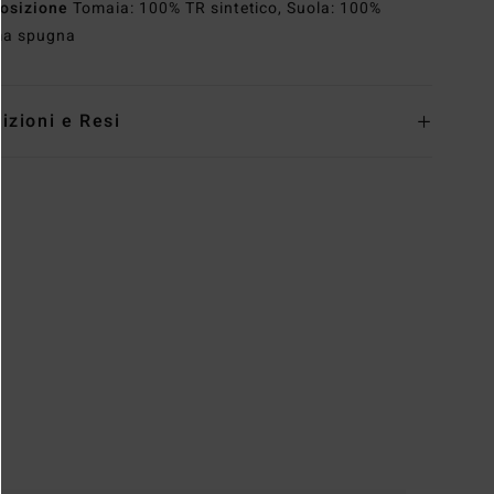
osizione
Tomaia: 100% TR sintetico, Suola: 100%
a spugna
izioni e Resi