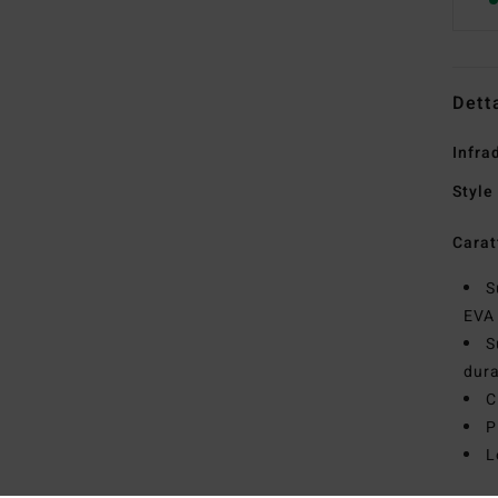
Dett
Infra
Style
Carat
S
EVA 
S
dur
C
P
L