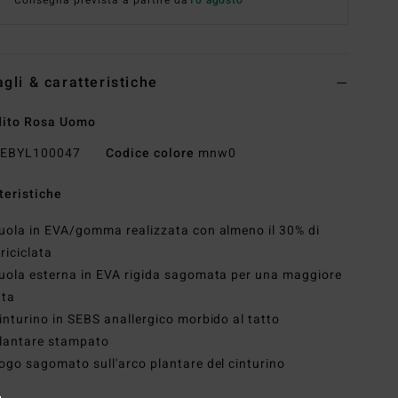
agli & caratteristiche
dito Rosa Uomo
EBYL100047
Codice colore
mnw0
teristiche
uola in EVA/gomma realizzata con almeno il 30% di
riciclata
uola esterna in EVA rigida sagomata per una maggiore
ata
inturino in SEBS anallergico morbido al tatto
lantare stampato
ogo sagomato sull'arco plantare del cinturino