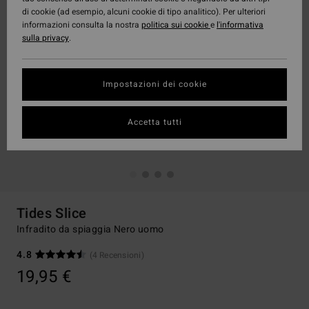
di cookie (ad esempio, alcuni cookie di tipo analitico). Per ulteriori
informazioni consulta la nostra
politica sui cookie
e
l'informativa
sulla privacy
.
Impostazioni dei cookie
Accetta tutti
Tides Slice
Infradito da spiaggia Nero uomo
4.8
(4 Recensioni)
19,95 €