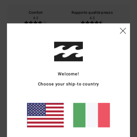
Comfort
Rapporto qualità-prezzo
4.3
4.5
Taglia
Materiale
4.8
Troppo piccolo
Troppo grande
Colore
4.8
Welcome!
Choose your ship-to country
5
/5
Joao Pedro
22. giugno 2026
Acquisto verificato