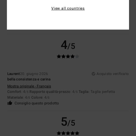
Qualità e comfort
View all countries
Mostra originale - Português
Comfort
: 5
Rapporto qualità-prezzo
: 5
Taglia
: Taglia perfetta
/5
/5
Materiale
: 5
Colore
: 5
/5
/5
Consiglio questo prodotto
4
/5
Laurent
20. giugno 2026
Acquisto verificato
bella consistenza e carina
Mostra originale - Français
Comfort
: 4
Rapporto qualità-prezzo
: 4
Taglia
: Taglia perfetta
/5
/5
Materiale
: 4
Colore
: 4
/5
/5
Consiglio questo prodotto
5
/5