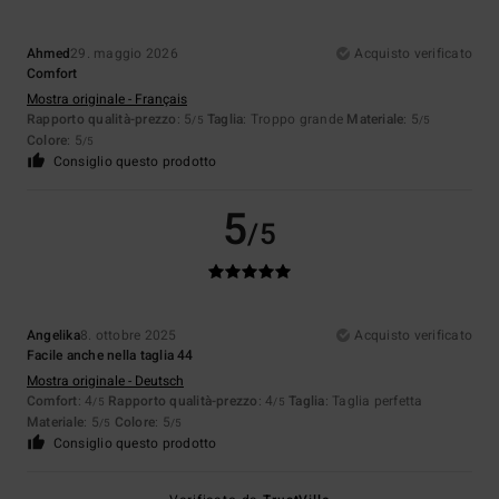
Ahmed
29. maggio 2026
Acquisto verificato
Comfort
Mostra originale - Français
Rapporto qualità-prezzo
: 5
Taglia
: Troppo grande
Materiale
: 5
/5
/5
Colore
: 5
/5
Consiglio questo prodotto
5
/5
Angelika
8. ottobre 2025
Acquisto verificato
Facile anche nella taglia 44
Mostra originale - Deutsch
Comfort
: 4
Rapporto qualità-prezzo
: 4
Taglia
: Taglia perfetta
/5
/5
Materiale
: 5
Colore
: 5
/5
/5
Consiglio questo prodotto