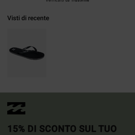
Verificato da
TrustVille
Visti di recente
15% DI SCONTO SUL TUO