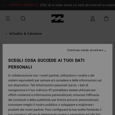
Salta
DOPPIA OFFERTA
25% di sconto extra su tutti gli articoli in saldo*
alle
informazioni
sul
prodotto
Infradito & Calzature
Continua senza accettare
SCEGLI COSA SUCCEDE AI TUOI DATI
PERSONALI
In collaborazione con i nostri partner, utilizziamo i cookie o dei
sistemi equivalenti per salvare e/o accedere a delle informazioni sul
tuo dispositivo. Tali informazioni personali (ad es. i dati di
navigazione e il tuo indirizzo IP) potrebbero essere utilizzati per:
offrirti contenuti e informazioni personalizzati, misurare l’efficacia
dei contenuti e della pubblicità, per fornire annunci personalizzati,
conoscere meglio il nostro pubblico o sviluppare e migliorare i
prodotti dei nostri partner. Puoi configurare la tua scelta fornendo il
tuo consenso all’uso di determinati cookie o negandolo ad altri tipi