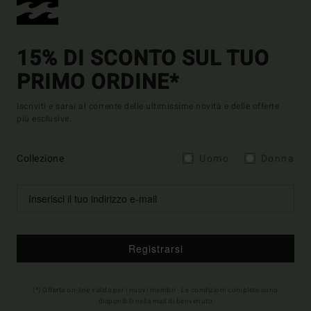
15% DI SCONTO SUL TUO
PRIMO ORDINE*
Iscriviti e sarai al corrente delle ultimissime novità e delle offerte
più esclusive.
Collezione
Uomo
Donna
Registrarsi
(*) Offerta on-line valida per i nuovi membri - Le condizioni complete sono
disponibili nella mail di benvenuto