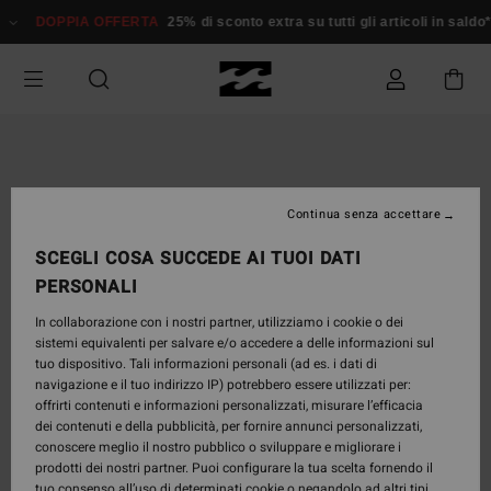
Salta
DOPPIA OFFERTA
25% di sconto extra su tutti gli articoli in sald
alle
informazioni
sul
prodotto
Continua senza accettare
SCEGLI COSA SUCCEDE AI TUOI DATI
PERSONALI
In collaborazione con i nostri partner, utilizziamo i cookie o dei
sistemi equivalenti per salvare e/o accedere a delle informazioni sul
tuo dispositivo. Tali informazioni personali (ad es. i dati di
navigazione e il tuo indirizzo IP) potrebbero essere utilizzati per:
offrirti contenuti e informazioni personalizzati, misurare l’efficacia
dei contenuti e della pubblicità, per fornire annunci personalizzati,
conoscere meglio il nostro pubblico o sviluppare e migliorare i
prodotti dei nostri partner. Puoi configurare la tua scelta fornendo il
tuo consenso all’uso di determinati cookie o negandolo ad altri tipi