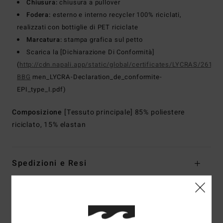
Chiusura:
chiusura a pullover
Fodera:
esterno e interno recycler 100% riciclati,
realizzati con bottiglie di PET riciclate
Marcatura:
stampa grafica sul petto
Scarica la [Dichiarazione Di Conformità]
(
http://cdn.napali.app/static/global/certificates/LYCRAS/261-
BBG
men_LYCRA-Declaration_de_conformite-
EPI_type_I.pdf)
Composizione
[Tessuto principale] 85% poliestere
riciclato, 15% elastan
Spedizioni e Resi
Recensioni dei clienti