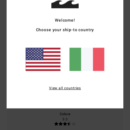
Punteggio medio
1.0
Welcome!
/5
Choose your ship-to country
basato su
2 recensioni verificate
dal giugno 2026
Il 0% dei nostri clienti consiglia questo prodotto
Comfort
Rapporto qualità-prezzo
2.0
3.0
View all countries
Taglia
Materiale
3.5
Troppo piccolo
Troppo grande
Colore
3.5