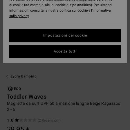
di cookie (ad esempio, alcuni cookie di tipo analitico). Per ulteriori
informazioni consulta la nostra
politica sui cookie
e
l'informativa
sulla privacy
.
Impostazioni dei cookie
Accetta tutti
Lycra Bambino
ECO
Toddler Waves
Maglietta da surf UPF 50 a maniche lunghe Beige Ragazzos
2 - 6
1.0
(2 Recensioni)
29,95 €