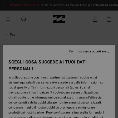
Salta
DOPPIA OFFERTA
25% di sconto extra su tutti gli articoli in saldo*
alle
informazioni
sul
prodotto
Top
Continua senza accettare
SCEGLI COSA SUCCEDE AI TUOI DATI
PERSONALI
In collaborazione con i nostri partner, utilizziamo i cookie o dei
sistemi equivalenti per salvare e/o accedere a delle informazioni sul
tuo dispositivo. Tali informazioni personali (ad es. i dati di
navigazione e il tuo indirizzo IP) potrebbero essere utilizzati per:
offrirti contenuti e informazioni personalizzati, misurare l’efficacia
dei contenuti e della pubblicità, per fornire annunci personalizzati,
conoscere meglio il nostro pubblico o sviluppare e migliorare i
prodotti dei nostri partner. Puoi configurare la tua scelta fornendo il
tuo consenso all’uso di determinati cookie o negandolo ad altri tipi