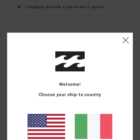
Consegna prevista a partire da
10 agosto
Dettagli & caratteristiche
Top arricciato con spalline Beige Donna
Style
24B061604
Codice colore
stn
Caratteristiche
Welcome!
Vestibilità:
disegno aderente
Choose your ship-to country
Tessuto arricciato
Marcatura con placca in metallo
Composizione
[Tessuto principale] 48% viscosa, 44%
cotone, 8% lino