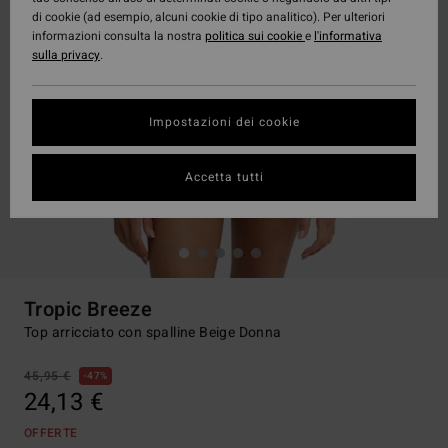
di cookie (ad esempio, alcuni cookie di tipo analitico). Per ulteriori
informazioni consulta la nostra
politica sui cookie
e
l'informativa
sulla privacy
.
Impostazioni dei cookie
Accetta tutti
Tropic Breeze
Top arricciato con spalline Beige Donna
45,95 €
47%
24,13 €
OFFERTE