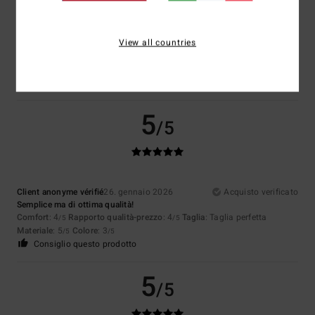
Luana
1. febbraio 2026
Acquisto verificato
Taglia ok, me l'aspettavo un po' più grande
View all countries
Mostra originale - Deutsch
Comfort
: 4
Rapporto qualità-prezzo
: 5
Taglia
: Taglia perfetta
/5
/5
Materiale
: 5
Colore
: 5
/5
/5
Consiglio questo prodotto
5
/5
Client anonyme vérifié
26. gennaio 2026
Acquisto verificato
Semplice ma di ottima qualità!
Comfort
: 4
Rapporto qualità-prezzo
: 4
Taglia
: Taglia perfetta
/5
/5
Materiale
: 5
Colore
: 3
/5
/5
Consiglio questo prodotto
5
/5