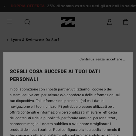
Salta
DOPPIA OFFERTA
25% di sconto extra su tutti gli articoli in sald
alle
informazioni
sul
prodotto
Lycra & Swimwear Da Surf
Continua senza accettare
SCEGLI COSA SUCCEDE AI TUOI DATI
PERSONALI
In collaborazione con i nostri partner, utilizziamo i cookie o dei
sistemi equivalenti per salvare e/o accedere a delle informazioni sul
tuo dispositivo. Tali informazioni personali (ad es. i dati di
navigazione e il tuo indirizzo IP) potrebbero essere utilizzati per:
offrirti contenuti e informazioni personalizzati, misurare l’efficacia
dei contenuti e della pubblicità, per fornire annunci personalizzati,
conoscere meglio il nostro pubblico o sviluppare e migliorare i
prodotti dei nostri partner. Puoi configurare la tua scelta fornendo il
tuo consenso all’uso di determinati cookie o negandolo ad altri tipi