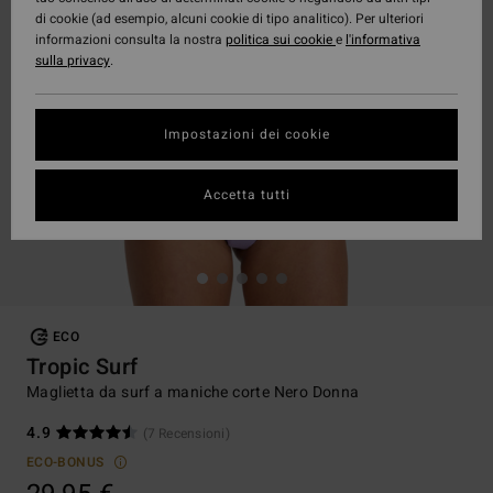
di cookie (ad esempio, alcuni cookie di tipo analitico). Per ulteriori
informazioni consulta la nostra
politica sui cookie
e
l'informativa
sulla privacy
.
Impostazioni dei cookie
Accetta tutti
ECO
Tropic Surf
Maglietta da surf a maniche corte Nero Donna
4.9
(7 Recensioni)
ECO-BONUS