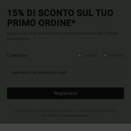
15% DI SCONTO SUL TUO
PRIMO ORDINE*
Iscriviti e sarai al corrente delle ultimissime novità e delle offerte
più esclusive.
Collezione
Uomo
Donna
Registrarsi
(*) Offerta on-line valida per i nuovi membri - Le condizioni complete sono
disponibili nella mail di benvenuto