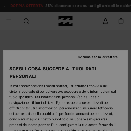
Salta
DOPPIA OFFERTA
25% di sconto extra su tutti gli articoli in saldo*
D
alle
informazioni
sul
prodotto
Continua senza accettare
SCEGLI COSA SUCCEDE AI TUOI DATI
PERSONALI
In collaborazione con i nostri partner, utilizziamo i cookie o dei
sistemi equivalenti per salvare e/o accedere a delle informazioni sul
tuo dispositivo. Tali informazioni personali (ad es. i dati di
navigazione e il tuo indirizzo IP) potrebbero essere utilizzati per:
offrirti contenuti e informazioni personalizzati, misurare l’efficacia
dei contenuti e della pubblicità, per fornire annunci personalizzati,
conoscere meglio il nostro pubblico o sviluppare e migliorare i
prodotti dei nostri partner. Puoi configurare la tua scelta fornendo il
tuo consenso all’uso di determinati cookie o negandolo ad altri tipi