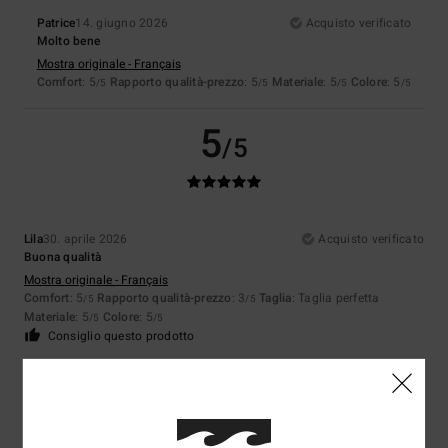
Patrice
14. giugno 2026
Acquisto verificato
Molto bene
Mostra originale - Français
Comfort
: 5
Rapporto qualità-prezzo
: 5
Materiale
: 5
Colore
: 5
/5
/5
/5
/5
5
/5
Lila
30. aprile 2026
Acquisto verificato
Buona qualità
Mostra originale - Français
Comfort
: 5
Rapporto qualità-prezzo
: 3
Taglia
: Taglia perfetta
/5
/5
Materiale
: 5
Colore
: 5
/5
/5
Consiglio questo prodotto
5
/5