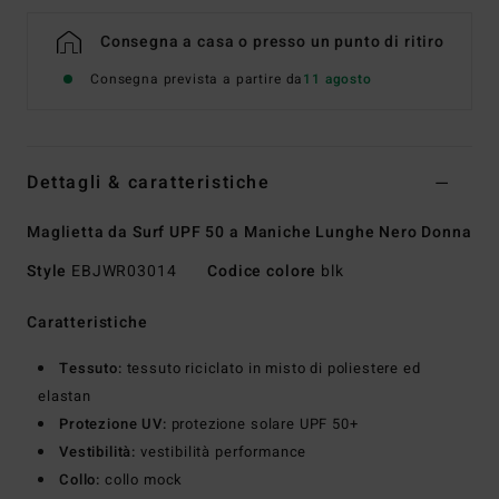
Consegna a casa o presso un punto di ritiro
Consegna prevista a partire da
11 agosto
Dettagli & caratteristiche
Maglietta da Surf UPF 50 a Maniche Lunghe Nero Donna
Style
EBJWR03014
Codice colore
blk
Caratteristiche
Tessuto:
tessuto riciclato in misto di poliestere ed
elastan
Protezione UV:
protezione solare UPF 50+
Vestibilità:
vestibilità performance
Collo:
collo mock