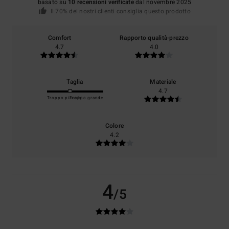
basato su
10 recensioni verificate
dal novembre 2025
Il 70% dei nostri clienti consiglia questo prodotto
Comfort
Rapporto qualità-prezzo
4.7
4.0
Taglia
Materiale
4.7
Troppo piccolo
Troppo grande
Colore
4.2
4
/5