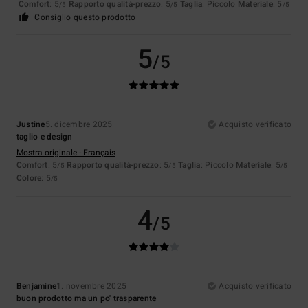
Comfort
: 5
Rapporto qualità-prezzo
: 5
Taglia
: Piccolo
Materiale
: 5
/5
/5
/5
Consiglio questo prodotto
5
/5
Justine
5. dicembre 2025
Acquisto verificato
taglio e design
Mostra originale - Français
Comfort
: 5
Rapporto qualità-prezzo
: 5
Taglia
: Piccolo
Materiale
: 5
/5
/5
/5
Colore
: 5
/5
4
/5
Benjamine
1. novembre 2025
Acquisto verificato
buon prodotto ma un po' trasparente