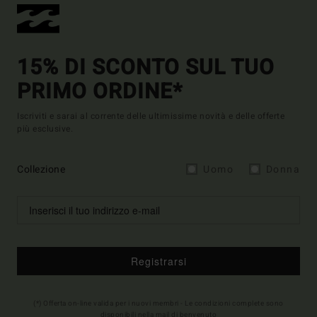
15% DI SCONTO SUL TUO
PRIMO ORDINE*
Iscriviti e sarai al corrente delle ultimissime novità e delle offerte
più esclusive.
Collezione
Uomo
Donna
Registrarsi
(*) Offerta on-line valida per i nuovi membri - Le condizioni complete sono
disponibili nella mail di benvenuto