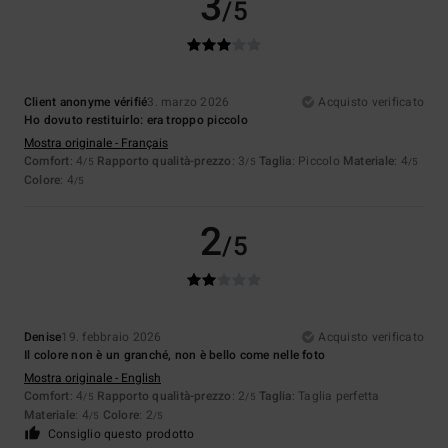
3
/5
Client anonyme vérifié
3. marzo 2026
Acquisto verificato
Ho dovuto restituirlo: era troppo piccolo
Mostra originale - Français
Comfort
: 4
Rapporto qualità-prezzo
: 3
Taglia
: Piccolo
Materiale
: 4
/5
/5
/5
Colore
: 4
/5
2
/5
Denise
19. febbraio 2026
Acquisto verificato
Il colore non è un granché, non è bello come nelle foto
Mostra originale - English
Comfort
: 4
Rapporto qualità-prezzo
: 2
Taglia
: Taglia perfetta
/5
/5
Materiale
: 4
Colore
: 2
/5
/5
Consiglio questo prodotto