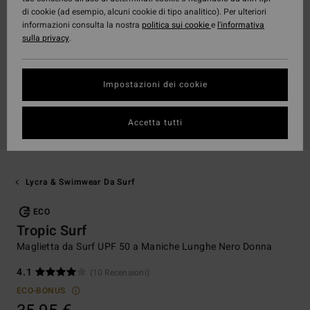
di cookie (ad esempio, alcuni cookie di tipo analitico). Per ulteriori
informazioni consulta la nostra
politica sui cookie
e
l'informativa
sulla privacy
.
Impostazioni dei cookie
Accetta tutti
Lycra & Swimwear Da Surf
ECO
Tropic Surf
Maglietta da Surf UPF 50 a Maniche Lunghe Nero Donna
4.1
(10 Recensioni)
ECO-BONUS