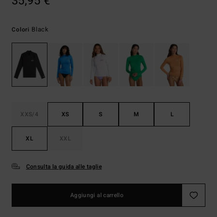
35,95 €
Black
Colori
XXS/4
XS
S
M
L
XL
XXL
Consulta la guida alle taglie
Aggiungi al carrello