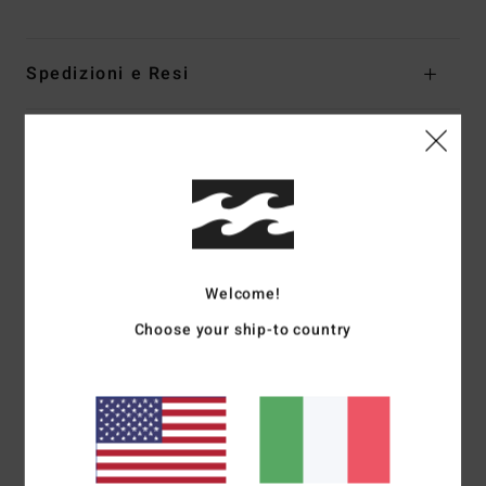
Spedizioni e Resi
Recensioni dei clienti
Punteggio medio
5.0
Welcome!
/5
Choose your ship-to country
basato su
1 recensioni verificate
dal giugno 2026
Il 100% dei nostri clienti consiglia questo prodotto
Comfort
Rapporto qualità-prezzo
5.0
5.0