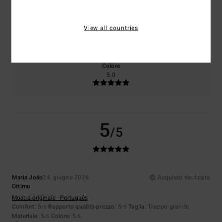
Taglia
Materiale
View all countries
5.0
Troppo piccolo
Troppo grande
Colore
5.0
5
/5
Maria João
24. giugno 2026
Acquisto verificato
Ottimo
Mostra originale - Português
Comfort
: 5
Rapporto qualità-prezzo
: 5
Taglia
: Troppo grande
/5
/5
Materiale
: 5
Colore
: 5
/5
/5