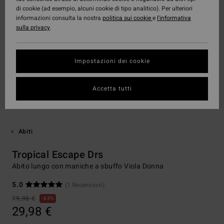
di cookie (ad esempio, alcuni cookie di tipo analitico). Per ulteriori
informazioni consulta la nostra
politica sui cookie
e
l'informativa
sulla privacy
.
Impostazioni dei cookie
Accetta tutti
Abiti
Tropical Escape Drs
Abito lungo con maniche a sbuffo Viola Donna
5.0
(1 Recensioni)
79,95 €
63%
29,98 €