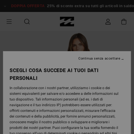
Salta
DOPPIA OFFERTA
25% di sconto extra su tutti gli articoli in saldo*
alle
informazioni
sul
prodotto
Continua senza accettare
SCEGLI COSA SUCCEDE AI TUOI DATI
PERSONALI
In collaborazione con i nostri partner, utilizziamo i cookie o dei
sistemi equivalenti per salvare e/o accedere a delle informazioni sul
tuo dispositivo. Tali informazioni personali (ad es. i dati di
navigazione e il tuo indirizzo IP) potrebbero essere utilizzati per:
offrirti contenuti e informazioni personalizzati, misurare l’efficacia
dei contenuti e della pubblicità, per fornire annunci personalizzati,
conoscere meglio il nostro pubblico o sviluppare e migliorare i
prodotti dei nostri partner. Puoi configurare la tua scelta fornendo il
tuo consenso all’uso di determinati cookie o negandolo ad altri tipi