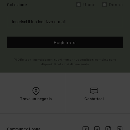
Collezione
Uomo
Donna
Registrarsi
(*) Offerta on-line valida per i nuovi membri - Le condizioni complete sono
disponibili nella mail di benvenuto
Trova un negozio
Contattaci
Community Donna