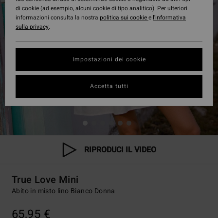
di cookie (ad esempio, alcuni cookie di tipo analitico). Per ulteriori
informazioni consulta la nostra
politica sui cookie
e
l'informativa
sulla privacy
.
Impostazioni dei cookie
Accetta tutti
RIPRODUCI IL VIDEO
True Love Mini
Abito in misto lino Bianco Donna
65,95 €