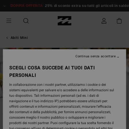
Salta
DOPPIA OFFERTA
25% di sconto extra su tutti gli articoli in saldo*
alle
informazioni
sul
prodotto
Abiti Mini
ESAURITE
Continua senza accettare
SCEGLI COSA SUCCEDE AI TUOI DATI
PERSONALI
In collaborazione con i nostri partner, utilizziamo i cookie o dei
sistemi equivalenti per salvare e/o accedere a delle informazioni sul
tuo dispositivo. Tali informazioni personali (ad es. i dati di
navigazione e il tuo indirizzo IP) potrebbero essere utilizzati per:
offrirti contenuti e informazioni personalizzati, misurare l’efficacia
dei contenuti e della pubblicità, per fornire annunci personalizzati,
conoscere meglio il nostro pubblico o sviluppare e migliorare i
prodotti dei nostri partner. Puoi configurare la tua scelta fornendo il
tuo consenso all’uso di determinati cookie o negandolo ad altri tipi