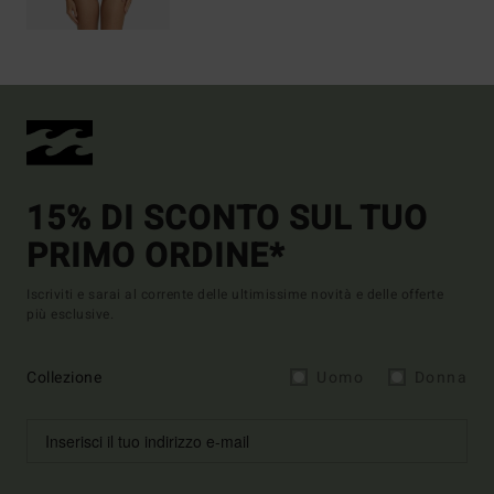
15% DI SCONTO SUL TUO
PRIMO ORDINE*
Iscriviti e sarai al corrente delle ultimissime novità e delle offerte
più esclusive.
Collezione
Uomo
Donna