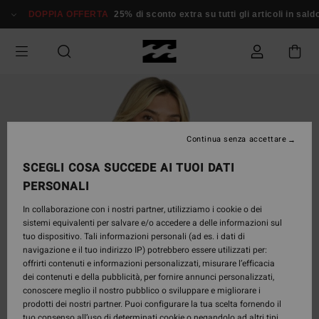
Salta
DOPPIA OFFERTA
25% di sconto extra su tutti gli articoli in sald
alle
informazioni
sul
prodotto
Continua senza accettare
SCEGLI COSA SUCCEDE AI TUOI DATI
PERSONALI
In collaborazione con i nostri partner, utilizziamo i cookie o dei
sistemi equivalenti per salvare e/o accedere a delle informazioni sul
tuo dispositivo. Tali informazioni personali (ad es. i dati di
navigazione e il tuo indirizzo IP) potrebbero essere utilizzati per:
offrirti contenuti e informazioni personalizzati, misurare l’efficacia
dei contenuti e della pubblicità, per fornire annunci personalizzati,
conoscere meglio il nostro pubblico o sviluppare e migliorare i
prodotti dei nostri partner. Puoi configurare la tua scelta fornendo il
tuo consenso all’uso di determinati cookie o negandolo ad altri tipi