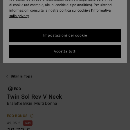
di cookie (ad esempio, alcuni cookie di tipo analitico). Per ulteriori
informazioni consulta la nostra
politica sui cookie
e
l'informativa
sulla privacy
.
Impostazioni dei cookie
Accetta tutti
Bikinis Tops
ECO
Twin Sol Rev V Neck
Bralette Bikini Multi Donna
ECO-BONUS
49,95 €
63%