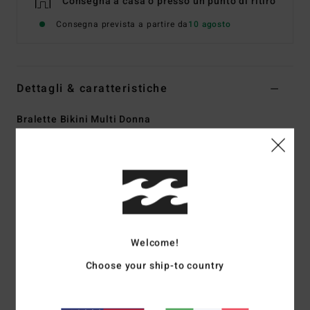
Consegna a casa o presso un punto di ritiro
Consegna prevista a partire da
10 agosto
Dettagli & caratteristiche
Bralette Bikini Multi Donna
Style
24O172505
Codice colore
mul
Caratteristiche
Tipo:
camiciola con collo a V
Tessuto:
tessuto mano pesca elasticizzato riciclato
Dettagli:
collo a V
Welcome!
Strappo centrale davanti
Choose your ship-to country
Effetto reversibile
Copertura: copertura completa
Imbottitura:
fissa