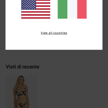
Spalline:
Spalline regolabili con anello e cursore
Chiusura:
pullover
Marcatura:
logo ricamato
Composizione
78% nylon riciclato, 22% elastan
View all countries
Spedizioni e Resi
Visti di recente