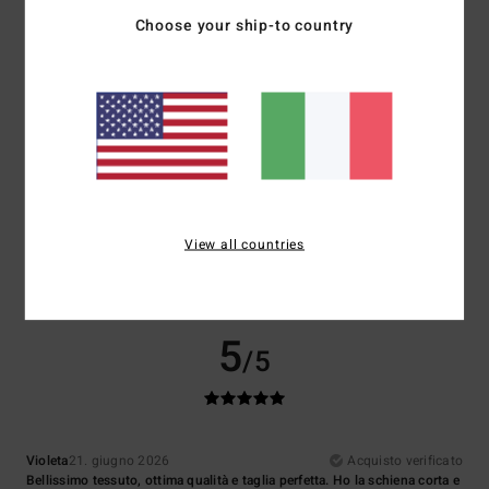
Choose your ship-to country
Comfort
Rapporto qualità-prezzo
5.0
3.5
Taglia
Materiale
5.0
Troppo piccolo
Troppo grande
Colore
4.0
View all countries
5
/5
Violeta
21. giugno 2026
Acquisto verificato
Bellissimo tessuto, ottima qualità e taglia perfetta. Ho la schiena corta e