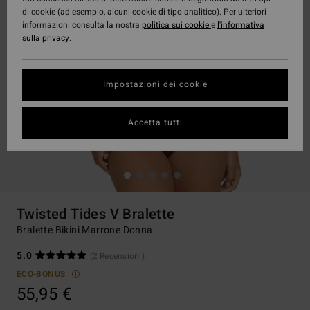
di cookie (ad esempio, alcuni cookie di tipo analitico). Per ulteriori
informazioni consulta la nostra
politica sui cookie
e
l'informativa
sulla privacy
.
Impostazioni dei cookie
Accetta tutti
Twisted Tides V Bralette
Bralette Bikini Marrone Donna
5.0
(2 Recensioni)
ECO-BONUS
55,95 €