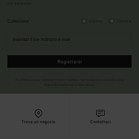
più esclusive.
Collezione
Uomo
Donna
Registrarsi
(*) Offerta on-line valida per i nuovi membri - Le condizioni complete sono
disponibili nella mail di benvenuto
Trova un negozio
Contattaci