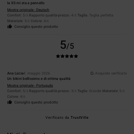
la XS mi sta a pennello
Mostra originale - Deutsch
Comfort
: 5
Rapporto qualità-prezzo
: 4
Taglia
: Taglia perfetta
/5
/5
Materiale
: 5
Colore
: 4
/5
/5
Consiglio questo prodotto
5
/5
Ana Lúcia
4. maggio 2026
Acquisto verificato
Un bikini bellissimo e di ottima qualità
Mostra originale - Português
Comfort
: 5
Rapporto qualità-prezzo
: 3
Taglia
: Grande
Materiale
: 5
/5
/5
/5
Colore
: 4
/5
Consiglio questo prodotto
Verificato da
TrustVille