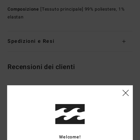
Composizione
[Tessuto principale] 99% poliestere, 1%
elastan
Spedizioni e Resi
Recensioni dei clienti
Punteggio medio
5.0
/5
basato su
2 recensioni verificate
dal maggio 2026
Il 100% dei nostri clienti consiglia questo prodotto
Welcome!