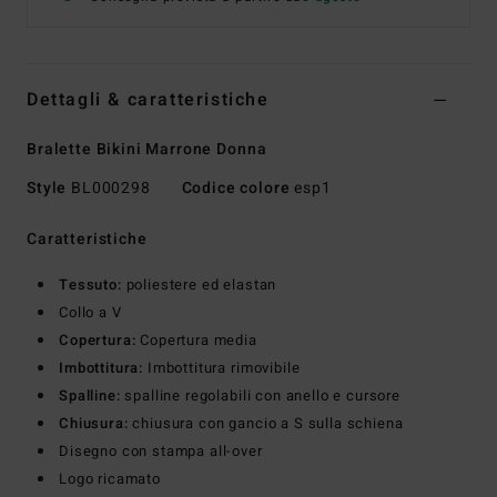
Dettagli & caratteristiche
Bralette Bikini Marrone Donna
Style
BL000298
Codice colore
esp1
Caratteristiche
Tessuto:
poliestere ed elastan
Collo a V
Copertura:
Copertura media
Imbottitura:
Imbottitura rimovibile
Spalline:
spalline regolabili con anello e cursore
Chiusura:
chiusura con gancio a S sulla schiena
Disegno con stampa all-over
Logo ricamato