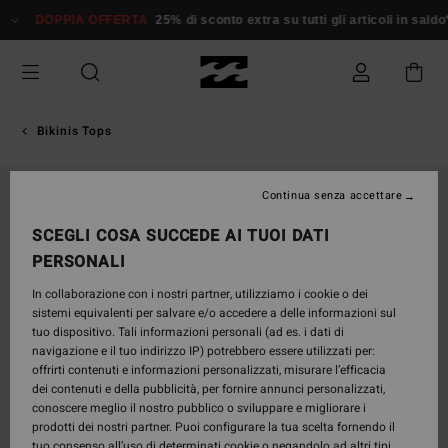
Salta
DOPPIA OFFERTA
25% di sconto extra su tutti gli articoli in saldo*
alle
informazioni
sul
prodotto
Bikinis Tops
Continua senza accettare
SCEGLI COSA SUCCEDE AI TUOI DATI
PERSONALI
In collaborazione con i nostri partner, utilizziamo i cookie o dei
sistemi equivalenti per salvare e/o accedere a delle informazioni sul
tuo dispositivo. Tali informazioni personali (ad es. i dati di
navigazione e il tuo indirizzo IP) potrebbero essere utilizzati per:
offrirti contenuti e informazioni personalizzati, misurare l’efficacia
dei contenuti e della pubblicità, per fornire annunci personalizzati,
conoscere meglio il nostro pubblico o sviluppare e migliorare i
prodotti dei nostri partner. Puoi configurare la tua scelta fornendo il
tuo consenso all’uso di determinati cookie o negandolo ad altri tipi