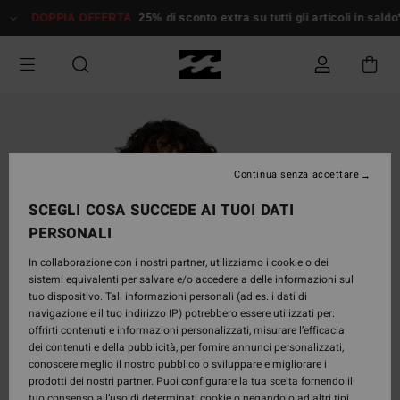
Salta
DOPPIA OFFERTA
25% di sconto extra su tutti gli articoli in saldo*
alle
informazioni
sul
prodotto
Continua senza accettare
SCEGLI COSA SUCCEDE AI TUOI DATI
PERSONALI
In collaborazione con i nostri partner, utilizziamo i cookie o dei
sistemi equivalenti per salvare e/o accedere a delle informazioni sul
tuo dispositivo. Tali informazioni personali (ad es. i dati di
navigazione e il tuo indirizzo IP) potrebbero essere utilizzati per:
offrirti contenuti e informazioni personalizzati, misurare l’efficacia
dei contenuti e della pubblicità, per fornire annunci personalizzati,
conoscere meglio il nostro pubblico o sviluppare e migliorare i
prodotti dei nostri partner. Puoi configurare la tua scelta fornendo il
tuo consenso all’uso di determinati cookie o negandolo ad altri tipi