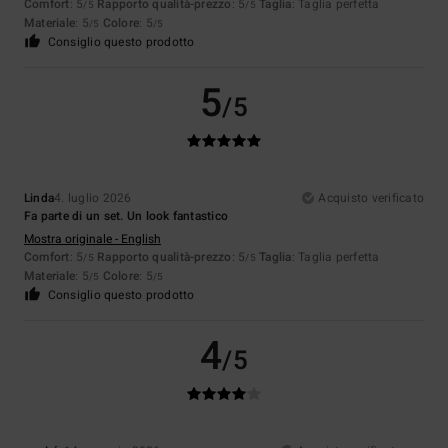
Comfort
: 5
Rapporto qualità-prezzo
: 5
Taglia
: Taglia perfetta
/5
/5
Materiale
: 5
Colore
: 5
/5
/5
Consiglio questo prodotto
5
/5
Linda
4. luglio 2026
Acquisto verificato
Fa parte di un set. Un look fantastico
Mostra originale - English
Comfort
: 5
Rapporto qualità-prezzo
: 5
Taglia
: Taglia perfetta
/5
/5
Materiale
: 5
Colore
: 5
/5
/5
Consiglio questo prodotto
4
/5