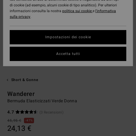
di cookie (ad esempio, alcuni cookie di tipo analitico). Per ulteriori
informazioni consulta la nostra
politica sui cookie
e
l'informativa
sulla privacy
.
Impostazioni dei cookie
Accetta tutti
Short & Gonne
Wanderer
Bermuda Elasticizzati Verde Donna
4.7
(3 Recensioni)
45,95 €
47%
24,13 €