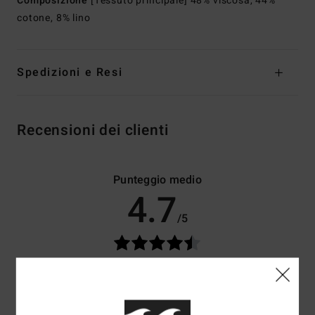
Composizione
[Tessuto principale] 48% viscosa, 44%
cotone, 8% lino
Spedizioni e Resi
Recensioni dei clienti
Punteggio medio
4.7
/5
basato su
3 recensioni verificate
dal maggio 2026
Il 100% dei nostri clienti consiglia questo prodotto
Comfort
Rapporto qualità-prezzo