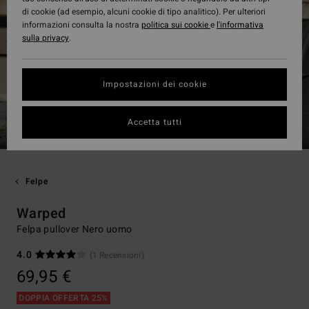
di cookie (ad esempio, alcuni cookie di tipo analitico). Per ulteriori
informazioni consulta la nostra
politica sui cookie
e
l'informativa
sulla privacy
.
Impostazioni dei cookie
Accetta tutti
Felpe
Warped
Felpa pullover Nero uomo
4.0
(1 Recensioni)
69,95 €
DOPPIA OFFERTA 25%