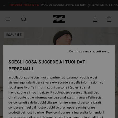
Salta
DOPPIA OFFERTA
25% di sconto extra su tutti gli articoli in saldo*
alle
informazioni
sul
prodotto
ESAURITE
Continua senza accettare
SCEGLI COSA SUCCEDE AI TUOI DATI
PERSONALI
In collaborazione con i nostri partner, utilizziamo i cookie o dei
sistemi equivalenti per salvare e/o accedere a delle informazioni sul
tuo dispositivo. Tali informazioni personali (ad es. i dati di
navigazione e il tuo indirizzo IP) potrebbero essere utilizzati per:
offrirti contenuti e informazioni personalizzati, misurare l’efficacia
dei contenuti e della pubblicità, per fornire annunci personalizzati,
conoscere meglio il nostro pubblico o sviluppare e migliorare i
prodotti dei nostri partner. Puoi configurare la tua scelta fornendo il
tuo consenso all’uso di determinati cookie o negandolo ad altri tipi