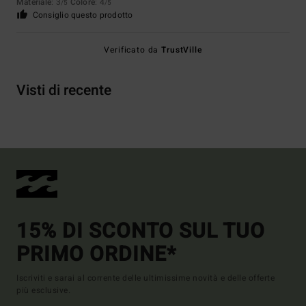
Materiale
: 3
Colore
: 4
/5
/5
Consiglio questo prodotto
Verificato da
TrustVille
Visti di recente
15% DI SCONTO SUL TUO
PRIMO ORDINE*
Iscriviti e sarai al corrente delle ultimissime novità e delle offerte
più esclusive.