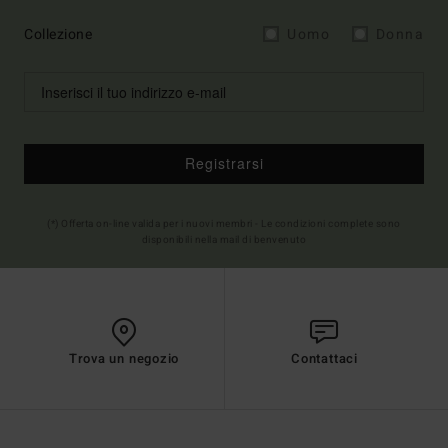
Collezione
Uomo
Donna
Registrarsi
(*) Offerta on-line valida per i nuovi membri - Le condizioni complete sono
disponibili nella mail di benvenuto
Trova un negozio
Contattaci