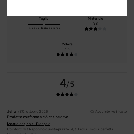
Taglia
Materiale
3.0
Troppo piccolo
Troppo grande
Colore
4.0
4
/5
Johann
30. ottobre 2025
Acquisto verificato
Prodotto conforme a ciò che cercavo
Mostra originale - Français
Comfort
: 4
Rapporto qualità-prezzo
: 4
Taglia
: Taglia perfetta
/5
/5