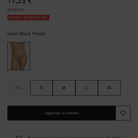
17,23 €
OFFERTE
DOPPIA OFFERTA 25%
Black Pebble
Colori
XS
S
M
L
XL
Aggiungi al carrello