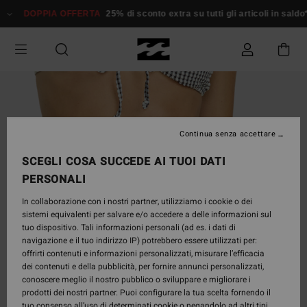
Salta
DOPPIA OFFERTA
25% di sconto extra su tutti gli articoli in saldo*
alle
informazioni
sul
prodotto
Continua senza accettare
SCEGLI COSA SUCCEDE AI TUOI DATI
PERSONALI
In collaborazione con i nostri partner, utilizziamo i cookie o dei
sistemi equivalenti per salvare e/o accedere a delle informazioni sul
tuo dispositivo. Tali informazioni personali (ad es. i dati di
navigazione e il tuo indirizzo IP) potrebbero essere utilizzati per:
offrirti contenuti e informazioni personalizzati, misurare l’efficacia
dei contenuti e della pubblicità, per fornire annunci personalizzati,
conoscere meglio il nostro pubblico o sviluppare e migliorare i
prodotti dei nostri partner. Puoi configurare la tua scelta fornendo il
tuo consenso all’uso di determinati cookie o negandolo ad altri tipi