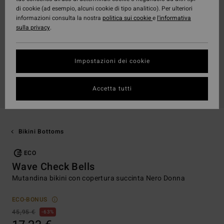
di cookie (ad esempio, alcuni cookie di tipo analitico). Per ulteriori
informazioni consulta la nostra
politica sui cookie
e
l'informativa
sulla privacy
.
Impostazioni dei cookie
Accetta tutti
Bikini Bottoms
ECO
Wave Check Bells
Mutandina bikini con copertura succinta Nero Donna
ECO-BONUS
45,95 €
63%