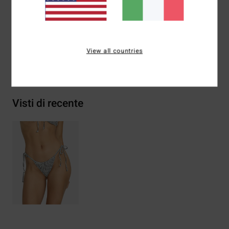
Composizione
64% nylon riciclato, 31% poliestere, 5%
elastan
View all countries
Spedizioni e Resi
Visti di recente