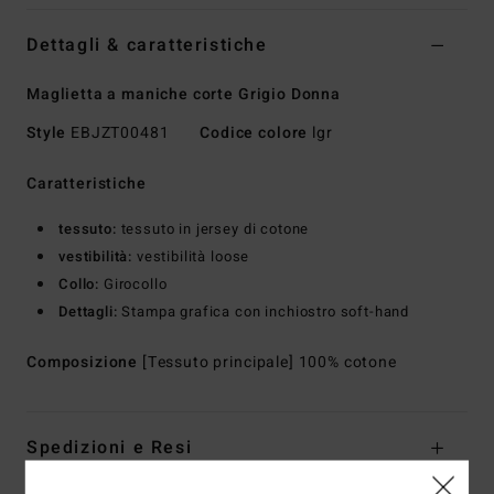
Dettagli & caratteristiche
Maglietta a maniche corte Grigio Donna
Style
EBJZT00481
Codice colore
lgr
Caratteristiche
tessuto:
tessuto in jersey di cotone
vestibilità:
vestibilità loose
Collo:
Girocollo
Dettagli:
Stampa grafica con inchiostro soft-hand
Composizione
[Tessuto principale] 100% cotone
Spedizioni e Resi