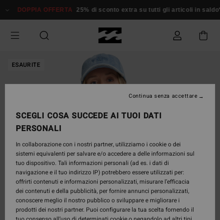
Salta
DOPPIA OFFERTA
25% di sconto extra su tutti gli articoli in saldo*
alle
informazioni
sul
prodotto
ESAURITE
Continua senza accettare
SCEGLI COSA SUCCEDE AI TUOI DATI
PERSONALI
In collaborazione con i nostri partner, utilizziamo i cookie o dei
sistemi equivalenti per salvare e/o accedere a delle informazioni sul
tuo dispositivo. Tali informazioni personali (ad es. i dati di
navigazione e il tuo indirizzo IP) potrebbero essere utilizzati per:
offrirti contenuti e informazioni personalizzati, misurare l’efficacia
dei contenuti e della pubblicità, per fornire annunci personalizzati,
conoscere meglio il nostro pubblico o sviluppare e migliorare i
prodotti dei nostri partner. Puoi configurare la tua scelta fornendo il
tuo consenso all’uso di determinati cookie o negandolo ad altri tipi