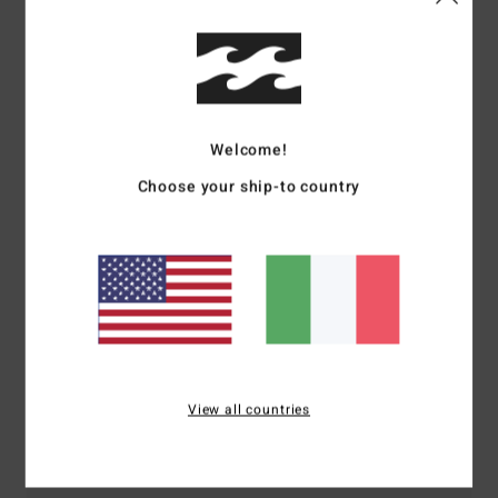
Recensioni dei clienti
Punteggio medio
5.0
Welcome!
/5
Choose your ship-to country
basato su
1 recensioni verificate
dal gennaio 2026
Il 100% dei nostri clienti consiglia questo prodotto
Comfort
Rapporto qualità-prezzo
5.0
4.0
View all countries
Taglia
Materiale
5.0
Troppo piccolo
Troppo grande