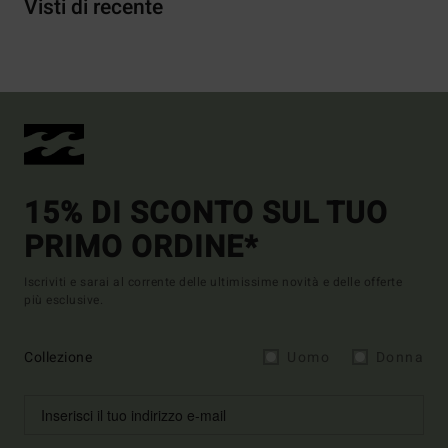
Visti di recente
15% DI SCONTO SUL TUO
PRIMO ORDINE*
Iscriviti e sarai al corrente delle ultimissime novità e delle offerte
più esclusive.
Collezione
Uomo
Donna