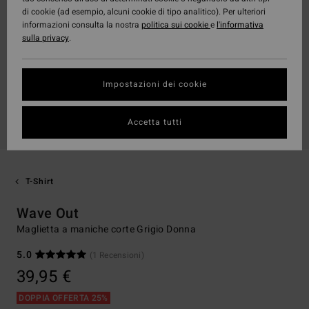
di cookie (ad esempio, alcuni cookie di tipo analitico). Per ulteriori
informazioni consulta la nostra
politica sui cookie
e
l'informativa
sulla privacy
.
Impostazioni dei cookie
Accetta tutti
T-Shirt
Wave Out
Maglietta a maniche corte Grigio Donna
5.0
(1 Recensioni)
39,95 €
DOPPIA OFFERTA 25%