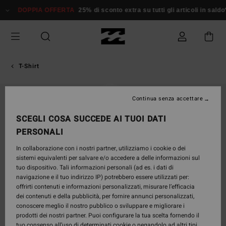
Salta
DOPPIA OFFERTA
25% di sconto extra su tutti gli articoli in saldo*
alle
informazioni
sul
prodotto
T-Shirt
Continua senza accettare
SCEGLI COSA SUCCEDE AI TUOI DATI
PERSONALI
In collaborazione con i nostri partner, utilizziamo i cookie o dei
sistemi equivalenti per salvare e/o accedere a delle informazioni sul
tuo dispositivo. Tali informazioni personali (ad es. i dati di
navigazione e il tuo indirizzo IP) potrebbero essere utilizzati per:
offrirti contenuti e informazioni personalizzati, misurare l’efficacia
dei contenuti e della pubblicità, per fornire annunci personalizzati,
conoscere meglio il nostro pubblico o sviluppare e migliorare i
prodotti dei nostri partner. Puoi configurare la tua scelta fornendo il
tuo consenso all’uso di determinati cookie o negandolo ad altri tipi