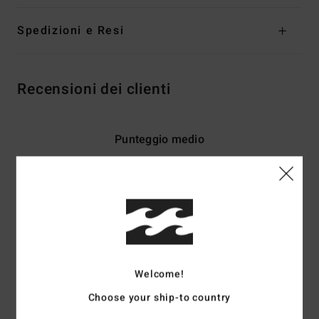
Spedizioni e Resi
Recensioni dei clienti
Punteggio medio
1.0
/5
basato su
2 recensioni verificate
dal dicembre 2025
Il 0% dei nostri clienti consiglia questo prodotto
Welcome!
Comfort
Rapporto qualità-prezzo
3.0
3.0
Choose your ship-to country