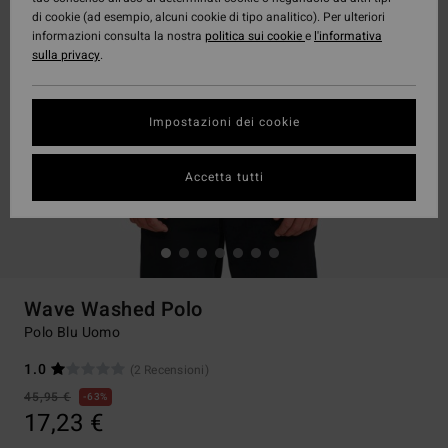
di cookie (ad esempio, alcuni cookie di tipo analitico). Per ulteriori
informazioni consulta la nostra
politica sui cookie
e
l'informativa
sulla privacy
.
Impostazioni dei cookie
Accetta tutti
Wave Washed Polo
Polo Blu Uomo
1.0
(2 Recensioni)
45,95 €
63%
17,23 €