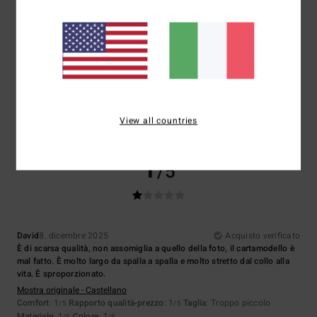
Taglia
Materiale
3.0
Troppo piccolo
Troppo grande
Colore
3.0
View all countries
1
/5
David
8. dicembre 2025
Acquisto verificato
È di scarsa qualità, non assomiglia a quello della foto, il cartamodello è
mal fatto. È molto largo da spalla a spalla e molto stretto dal collo alla
vita. È sproporzionato.
Mostra originale - Castellano
Comfort
: 1
Rapporto qualità-prezzo
: 1
Taglia
: Troppo piccolo
/5
/5
Materiale
: 1
Colore
: 1