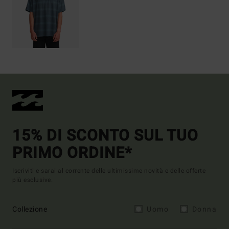
15% DI SCONTO SUL TUO
PRIMO ORDINE*
Iscriviti e sarai al corrente delle ultimissime novità e delle offerte
più esclusive.
Collezione
Uomo
Donna