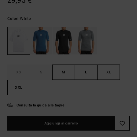
29,95 €
White
Colori
XS
S
M
L
XL
XXL
Consulta la guida alle taglie
Aggiungi al carrello