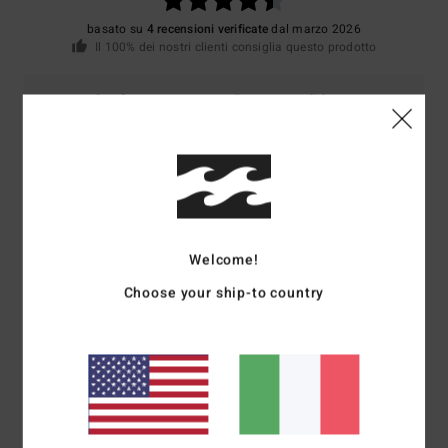
basato su
4 recensioni verificate
dal marzo 2026
Il 100% dei nostri clienti consiglia questo prodotto
Comfort
Rapporto qualità-prezzo
4.5
4.5
Taglia
Materiale
4.3
Troppo piccolo
Troppo grande
Welcome!
Colore
4.3
Choose your ship-to country
4
/5