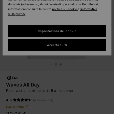
di cookie (ad esempio, alcuni cookie di tipo analitico). Per ulteriori
informazioni consulta la nostra
politica sui cookie
e
l'informativa
sulla privacy
.
Impostazioni dei cookie
Accetta tutti
ECO
Waves All Day
Rash vest a maniche corte Bianco uomo
4.8
(4 Recensioni)
ECO-BONUS