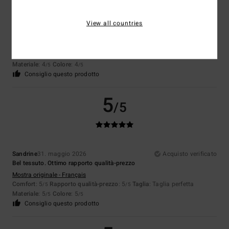
View all countries
Cyrille
7. luglio 2026
Acquisto verificato
Non l'ho ancora provato, ci vuole un po' di tempo per farlo
Mostra originale - Français
Comfort
: 4
Rapporto qualità-prezzo
: 4
Taglia
: Taglia perfetta
/5
/5
Materiale
: 4
Colore
: 4
/5
/5
Consiglio questo prodotto
5
/5
Sandrine
31. maggio 2026
Acquisto verificato
Bel tessuto. Ottimo rapporto qualità-prezzo
Mostra originale - Français
Comfort
: 5
Rapporto qualità-prezzo
: 5
Taglia
: Taglia perfetta
/5
/5
Materiale
: 5
Colore
: 5
/5
/5
Consiglio questo prodotto