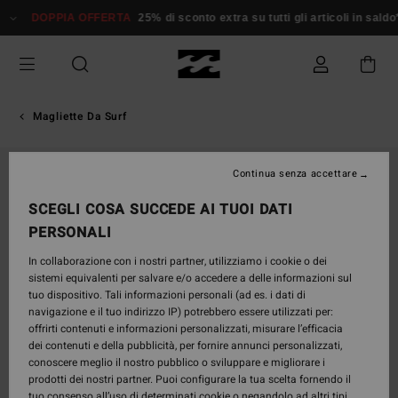
Salta
DOPPIA OFFERTA
25% di sconto extra su tutti gli articoli in saldo*
D
alle
informazioni
sul
prodotto
Magliette Da Surf
Continua senza accettare
SCEGLI COSA SUCCEDE AI TUOI DATI
PERSONALI
In collaborazione con i nostri partner, utilizziamo i cookie o dei
sistemi equivalenti per salvare e/o accedere a delle informazioni sul
tuo dispositivo. Tali informazioni personali (ad es. i dati di
navigazione e il tuo indirizzo IP) potrebbero essere utilizzati per:
offrirti contenuti e informazioni personalizzati, misurare l’efficacia
dei contenuti e della pubblicità, per fornire annunci personalizzati,
conoscere meglio il nostro pubblico o sviluppare e migliorare i
prodotti dei nostri partner. Puoi configurare la tua scelta fornendo il
tuo consenso all’uso di determinati cookie o negandolo ad altri tipi