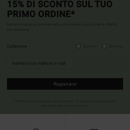
15% DI SCONTO SUL TUO
PRIMO ORDINE*
Iscriviti e sarai al corrente delle ultimissime novità e delle offerte
più esclusive.
Collezione
Uomo
Donna
Registrarsi
(*) Offerta on-line valida per i nuovi membri - Le condizioni complete sono
disponibili nella mail di benvenuto