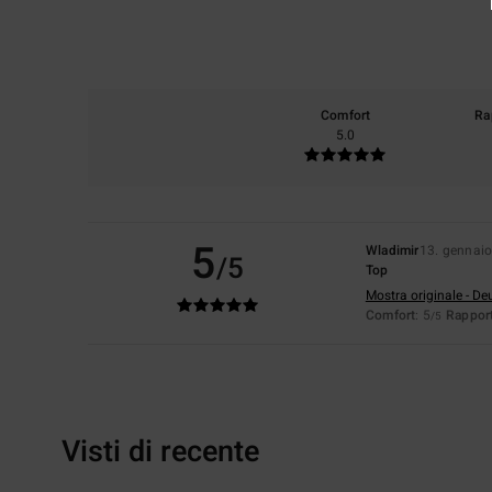
Comfort
Ra
5.0
5
Wladimir
13. gennai
/5
Top
Mostra originale - De
Comfort
: 5
Rapport
/5
Visti di recente