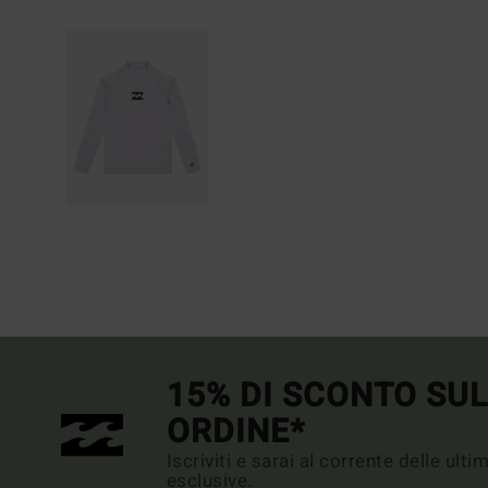
15% DI SCONTO SU
ORDINE*
Iscriviti e sarai al corrente delle ult
esclusive.