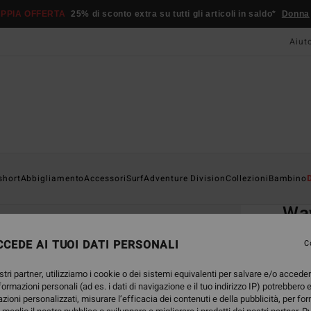
PPIA OFFERTA
25% di sconto extra su tutti gli articoli in saldo*
Donna
Aiut
Home
short
Abbigliamento
Accessori
Surf
Adventure Division
Collezioni
Bambino
EC
Wav
Rash 
CEDE AI TUOI DATI PERSONALI
C
5.0
stri partner, utilizziamo i cookie o dei sistemi equivalenti per salvare e/o accede
ECO-B
nformazioni personali (ad es. i dati di navigazione e il tuo indirizzo IP) potrebbero e
29,95
azioni personalizzati, misurare l’efficacia dei contenuti e della pubblicità, per fo