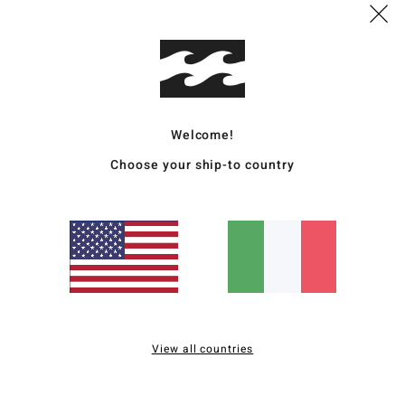
(
htt
BB
EPI_
Comp
Welcome!
Choose your ship-to country
Sped
Punteggio medio
5.0
View all countries
/5