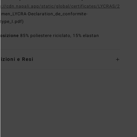
p://cdn.napali.app/static/global/certificates/LYCRAS/261-
G
men_LYCRA-Declaration_de_conformite-
type_I.pdf)
osizione
85% poliestere riciclato, 15% elastan
izioni e Resi