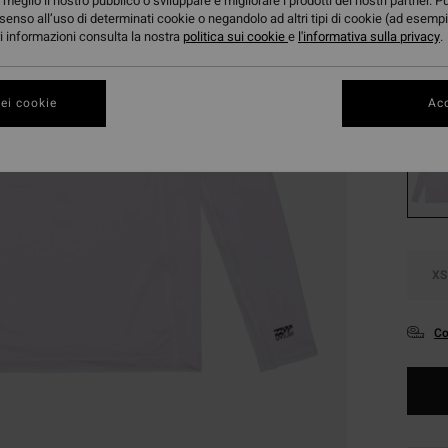
11,
meglio il nostro pubblico o sviluppare e migliorare i prodotti dei nostri partner. P
senso all’uso di determinati cookie o negandolo ad altri tipi di cookie (ad esempi
OFFER
ori informazioni consulta la nostra
politica sui cookie
e
l'informativa sulla privacy
.
DOPPI
ei cookie
Acc
Color
XS
Co