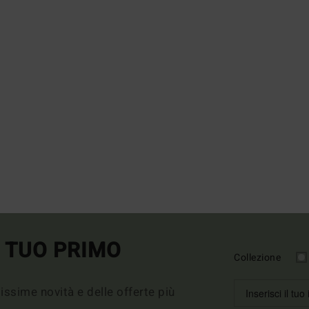
L TUO PRIMO
Collezione
imissime novità e delle offerte più