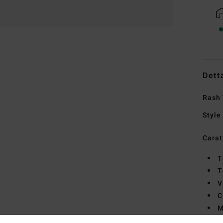
Dett
Rash 
Style
Carat
T
T
V
C
M
S