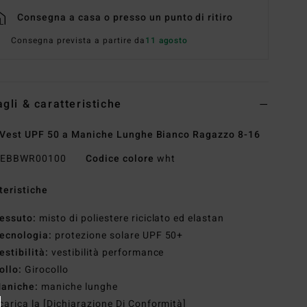
Consegna a casa o presso un punto di ritiro
Consegna prevista a partire da
11 agosto
agli & caratteristiche
Vest UPF 50 a Maniche Lunghe Bianco Ragazzo 8-16
EBBWR00100
Codice colore
wht
teristiche
essuto:
misto di poliestere riciclato ed elastan
ecnologia:
protezione solare UPF 50+
estibilità:
vestibilità performance
ollo:
Girocollo
aniche:
maniche lunghe
carica la [Dichiarazione Di Conformità]