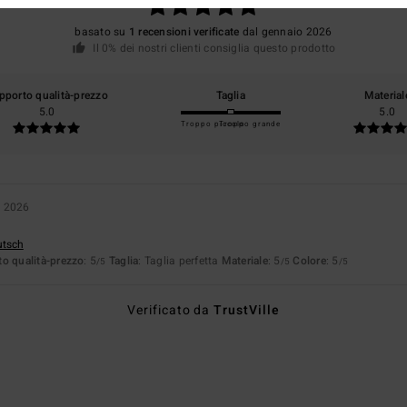
basato su
1 recensioni verificate
dal gennaio 2026
Il 0% dei nostri clienti consiglia questo prodotto
pporto qualità-prezzo
Taglia
Material
5.0
5.0
Troppo piccolo
Troppo grande
o 2026
utsch
o qualità-prezzo
: 5
Taglia
: Taglia perfetta
Materiale
: 5
Colore
: 5
/5
/5
/5
Verificato da
TrustVille