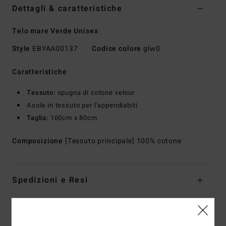
Dettagli & caratteristiche
Telo mare Verde Unisex
Style
EBYAA00137
Codice colore
glw0
Caratteristiche
Tessuto:
spugna di cotone velour
Asola in tessuto per l'appendiabiti
Taglia:
160cm x 80cm
Composizione
[Tessuto principale] 100% cotone
Spedizioni e Resi
Recensioni dei clienti