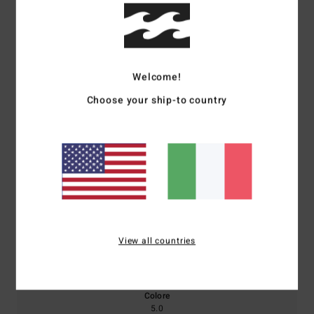
Punteggio medio
5.0
Welcome!
/5
Choose your ship-to country
basato su
1 recensioni verificate
dal luglio 2026
Il 100% dei nostri clienti consiglia questo prodotto
Comfort
Rapporto qualità-prezzo
5.0
5.0
Taglia
Materiale
View all countries
5.0
Troppo piccolo
Troppo grande
Colore
5.0