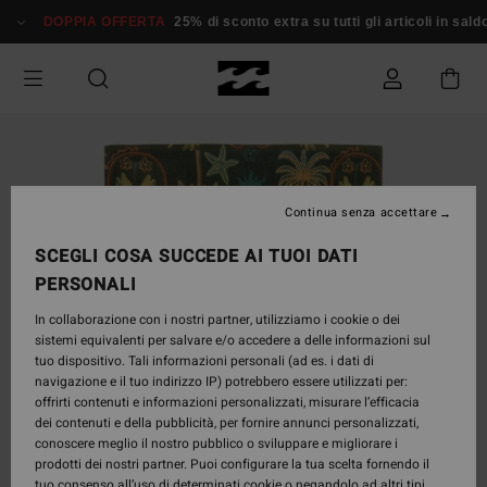
Salta
DOPPIA OFFERTA
25% di sconto extra su tutti gli articoli in sald
alle
informazioni
sul
prodotto
Continua senza accettare
SCEGLI COSA SUCCEDE AI TUOI DATI
PERSONALI
In collaborazione con i nostri partner, utilizziamo i cookie o dei
sistemi equivalenti per salvare e/o accedere a delle informazioni sul
tuo dispositivo. Tali informazioni personali (ad es. i dati di
navigazione e il tuo indirizzo IP) potrebbero essere utilizzati per:
offrirti contenuti e informazioni personalizzati, misurare l’efficacia
dei contenuti e della pubblicità, per fornire annunci personalizzati,
conoscere meglio il nostro pubblico o sviluppare e migliorare i
prodotti dei nostri partner. Puoi configurare la tua scelta fornendo il
tuo consenso all’uso di determinati cookie o negandolo ad altri tipi