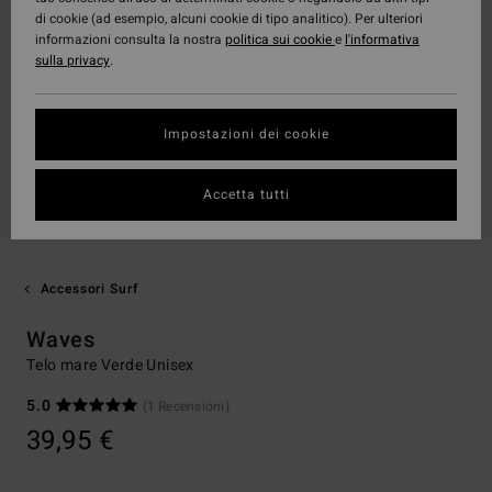
di cookie (ad esempio, alcuni cookie di tipo analitico). Per ulteriori
informazioni consulta la nostra
politica sui cookie
e
l'informativa
sulla privacy
.
Impostazioni dei cookie
Accetta tutti
Accessori Surf
Waves
Telo mare Verde Unisex
5.0
(1 Recensioni)
39,95 €