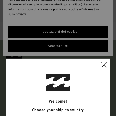
di cookie (ad esempio, alcuni cookie di tipo analitico). Per ulteriori
informazioni consulta la nostra
politica sui cookie
e
l'informativa
sulla privacy
.
Impostazioni dei cookie
Accetta tutti
15% DI SCONTO SUL TUO
PRIMO ORDINE*
Iscriviti e sarai al corrente delle ultimissime novità e delle offerte
più esclusive.
Welcome!
Collezione
Uomo
Donna
Choose your ship-to country