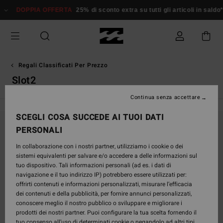
Salta
DOPPIA OFFERTA
25% di sconto extra su tutti gli articoli in saldo*
alla
selezione
di
griglie
dei
prodotti
Regali Classificati Per Prezzo
Slot2
Continua senza accettare
SCEGLI COSA SUCCEDE AI TUOI DATI
PERSONALI
Continua a seguirci, i prodotti che cerchi
presto saranno di nuovo disponibili
In collaborazione con i nostri partner, utilizziamo i cookie o dei
sistemi equivalenti per salvare e/o accedere a delle informazioni sul
tuo dispositivo. Tali informazioni personali (ad es. i dati di
navigazione e il tuo indirizzo IP) potrebbero essere utilizzati per:
Ops, non abbiamo trovato risultati per la tua
offrirti contenuti e informazioni personalizzati, misurare l’efficacia
dei contenuti e della pubblicità, per fornire annunci personalizzati,
ricerca.
conoscere meglio il nostro pubblico o sviluppare e migliorare i
Nessun problema! Prova con altre parole chiave o esplora le nostre
prodotti dei nostri partner. Puoi configurare la tua scelta fornendo il
categorie per trovare ciò che cerchi.
tuo consenso all’uso di determinati cookie o negandolo ad altri tipi