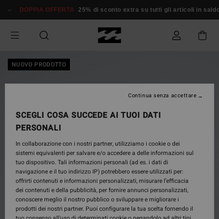
Salta
DOPPIA OFFERTA
25% di sconto extra su tutti gli articoli in saldo*
alle
informazioni
sul
prodotto
NUOVO PRODOTTO
Continua senza accettare
SCEGLI COSA SUCCEDE AI TUOI DATI
PERSONALI
In collaborazione con i nostri partner, utilizziamo i cookie o dei
sistemi equivalenti per salvare e/o accedere a delle informazioni sul
tuo dispositivo. Tali informazioni personali (ad es. i dati di
navigazione e il tuo indirizzo IP) potrebbero essere utilizzati per:
offrirti contenuti e informazioni personalizzati, misurare l’efficacia
dei contenuti e della pubblicità, per fornire annunci personalizzati,
conoscere meglio il nostro pubblico o sviluppare e migliorare i
prodotti dei nostri partner. Puoi configurare la tua scelta fornendo il
tuo consenso all’uso di determinati cookie o negandolo ad altri tipi