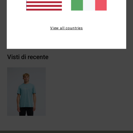
Composizione
[Tessuto principale] 70% cotone, 30%
cotone riciclato
View all countries
Spedizioni e Resi
Visti di recente