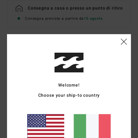
Consegna a casa o presso un punto di ritiro
Consegna prevista a partire da
10 agosto
Dettagli & caratteristiche
Gonna pareo da spiaggia Blu Donna
Style
EBJX603003
Codice colore
bly6
Welcome!
Caratteristiche
Choose your ship-to country
Tessuto:
crinkle di viscosa
Vestibilità:
Vestibilità relaxed casual e facile da portare
Placca in metallo
Composizione
[Tessuto principale] 100% viscosa