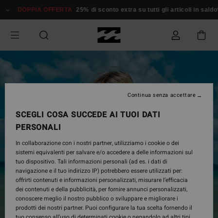
Salta
DOPPIA OFFERTA
25% di sconto extra su tutti gli articoli in saldo*
alle
informazioni
sul
prodotto
Continua senza accettare
SCEGLI COSA SUCCEDE AI TUOI DATI
PERSONALI
In collaborazione con i nostri partner, utilizziamo i cookie o dei
sistemi equivalenti per salvare e/o accedere a delle informazioni sul
tuo dispositivo. Tali informazioni personali (ad es. i dati di
navigazione e il tuo indirizzo IP) potrebbero essere utilizzati per:
offrirti contenuti e informazioni personalizzati, misurare l’efficacia
dei contenuti e della pubblicità, per fornire annunci personalizzati,
conoscere meglio il nostro pubblico o sviluppare e migliorare i
prodotti dei nostri partner. Puoi configurare la tua scelta fornendo il
tuo consenso all’uso di determinati cookie o negandolo ad altri tipi