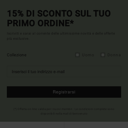
15% DI SCONTO SUL TUO
PRIMO ORDINE*
Iscriviti e sarai al corrente delle ultimissime novità e delle offerte
più esclusive.
Collezione
Uomo
Donna
Registrarsi
(*) Offerta on-line valida per i nuovi membri - Le condizioni complete sono
disponibili nella mail di benvenuto