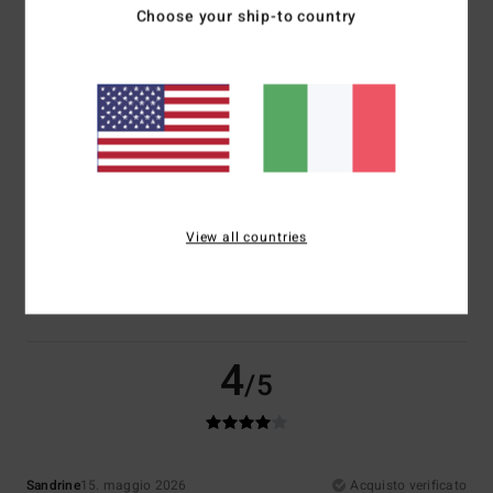
Choose your ship-to country
Comfort
Rapporto qualità-prezzo
4.5
4.0
Taglia
Materiale
5.0
Troppo piccolo
Troppo grande
View all countries
Colore
4.5
4
/5
Sandrine
15. maggio 2026
Acquisto verificato