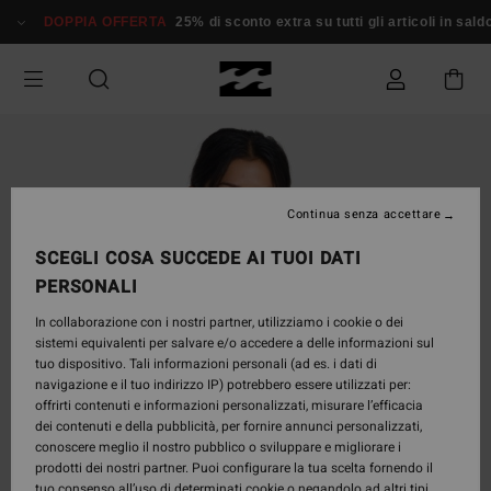
Salta
DOPPIA OFFERTA
25% di sconto extra su tutti gli articoli in sald
alle
informazioni
sul
prodotto
Continua senza accettare
SCEGLI COSA SUCCEDE AI TUOI DATI
PERSONALI
In collaborazione con i nostri partner, utilizziamo i cookie o dei
sistemi equivalenti per salvare e/o accedere a delle informazioni sul
tuo dispositivo. Tali informazioni personali (ad es. i dati di
navigazione e il tuo indirizzo IP) potrebbero essere utilizzati per:
offrirti contenuti e informazioni personalizzati, misurare l’efficacia
dei contenuti e della pubblicità, per fornire annunci personalizzati,
conoscere meglio il nostro pubblico o sviluppare e migliorare i
prodotti dei nostri partner. Puoi configurare la tua scelta fornendo il
tuo consenso all’uso di determinati cookie o negandolo ad altri tipi