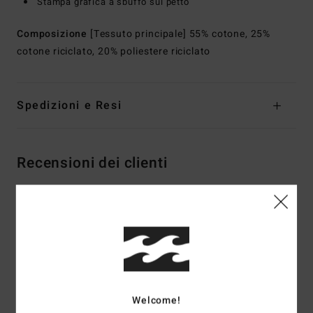
Stampa grafica a sbuffo sul petto
Composizione
[Tessuto principale] 55% cotone, 25%
cotone riciclato, 20% poliestere riciclato
Spedizioni e Resi
Recensioni dei clienti
Punteggio medio
4.5
/5
basato su
2 recensioni verificate
dal maggio 2026
Welcome!
Il 50% dei nostri clienti consiglia questo prodotto