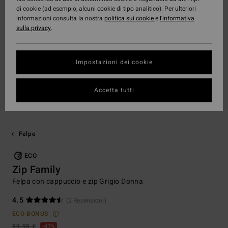
di cookie (ad esempio, alcuni cookie di tipo analitico). Per ulteriori
informazioni consulta la nostra
politica sui cookie
e
l'informativa
sulla privacy
.
Impostazioni dei cookie
Accetta tutti
Felpe
ECO
Zip Family
Felpa con cappuccio e zip Grigio Donna
4.5
(2 Recensioni)
ECO-BONUS
59,95 €
47%