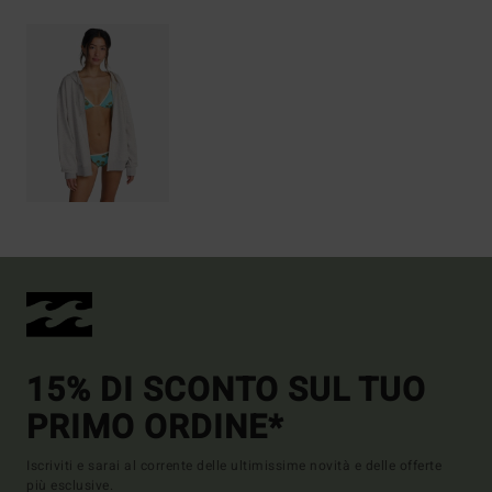
15% DI SCONTO SUL TUO
PRIMO ORDINE*
Iscriviti e sarai al corrente delle ultimissime novità e delle offerte
più esclusive.