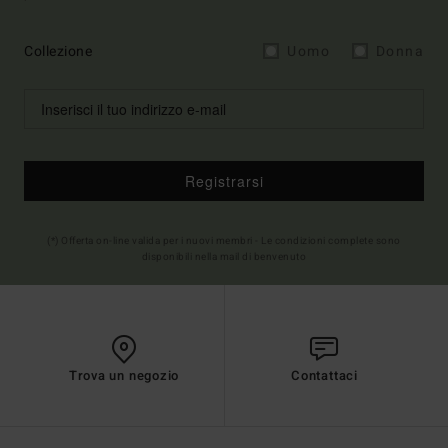
Collezione
Uomo
Donna
Registrarsi
(*) Offerta on-line valida per i nuovi membri - Le condizioni complete sono
disponibili nella mail di benvenuto
Trova un negozio
Contattaci