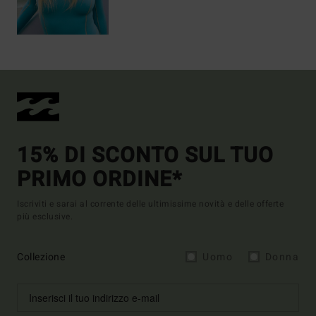
15% DI SCONTO SUL TUO
PRIMO ORDINE*
Iscriviti e sarai al corrente delle ultimissime novità e delle offerte
più esclusive.
Collezione
Uomo
Donna