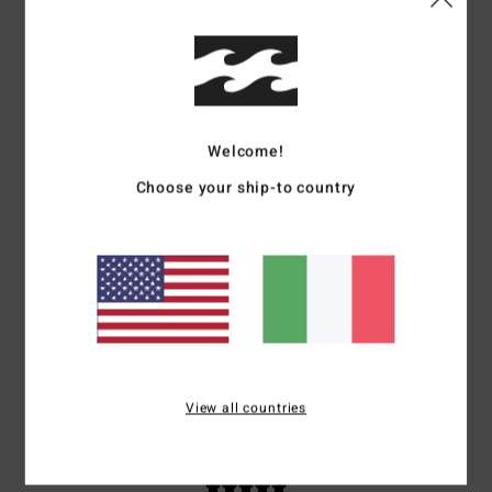
Colore
4.4
4
Welcome!
/5
Choose your ship-to country
Maja
14. luglio 2026
Acquisto verificato
Mi piace tantissimo
Mostra originale - English
Comfort
: 5
Rapporto qualità-prezzo
: 3
Taglia
: Taglia perfetta
Colore
:
/5
/5
5
/5
Consiglio questo prodotto
View all countries
5
/5