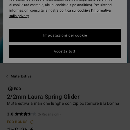
di cookie (ad esempio, alcuni cookie di tipo analitico). Per ulteriori
informazioni consulta la nostra
politica sui cookie
e
l'informativa
sulla privacy
.
Impostazioni dei cookie
Accetta tutti
Mute Estive
ECO
2/2mm Laura Spring Glider
Muta estiva a maniche lunghe con zip posteriore Blu Donna
3.8
(6 Recensioni)
ECO-BONUS