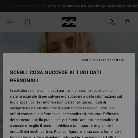
Salta
DOPPIA OFFERTA
25% di sconto extra su tutti gli articoli in sald
alle
informazioni
sul
prodotto
Continua senza accettare
SCEGLI COSA SUCCEDE AI TUOI DATI
PERSONALI
In collaborazione con i nostri partner, utilizziamo i cookie o dei
sistemi equivalenti per salvare e/o accedere a delle informazioni sul
tuo dispositivo. Tali informazioni personali (ad es. i dati di
navigazione e il tuo indirizzo IP) potrebbero essere utilizzati per:
offrirti contenuti e informazioni personalizzati, misurare l’efficacia
dei contenuti e della pubblicità, per fornire annunci personalizzati,
conoscere meglio il nostro pubblico o sviluppare e migliorare i
prodotti dei nostri partner. Puoi configurare la tua scelta fornendo il
tuo consenso all’uso di determinati cookie o negandolo ad altri tipi