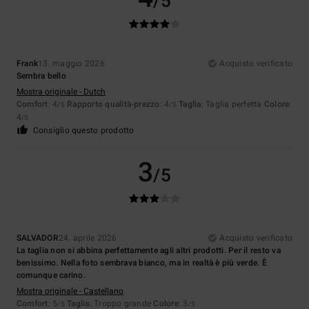
/5
Frank
13. maggio 2026
Acquisto verificato
Sembra bello
Mostra originale - Dutch
Comfort
: 4
Rapporto qualità-prezzo
: 4
Taglia
: Taglia perfetta
Colore
:
/5
/5
4
/5
Consiglio questo prodotto
3
/5
SALVADOR
24. aprile 2026
Acquisto verificato
La taglia non si abbina perfettamente agli altri prodotti. Per il resto va
benissimo. Nella foto sembrava bianco, ma in realtà è più verde. È
comunque carino.
Mostra originale - Castellano
Comfort
: 5
Taglia
: Troppo grande
Colore
: 3
/5
/5