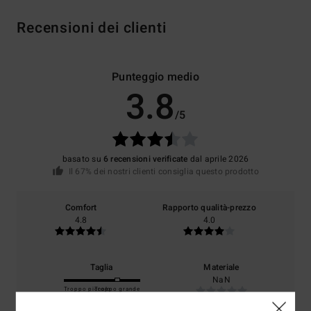
Recensioni dei clienti
Punteggio medio
3.8
/5
basato su
6 recensioni verificate
dal aprile 2026
Il 67% dei nostri clienti consiglia questo prodotto
Comfort
Rapporto qualità-prezzo
4.8
4.0
Taglia
Materiale
NaN
Troppo piccolo
Troppo grande