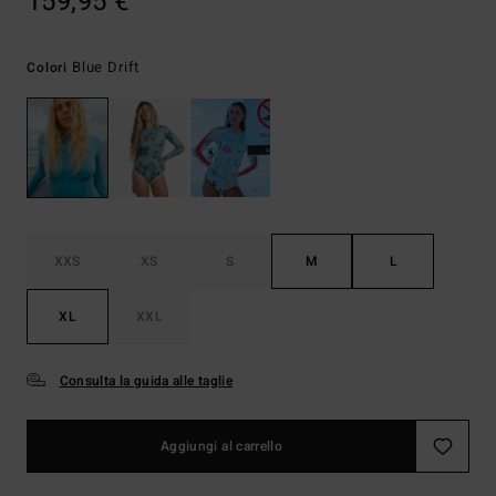
159,95 €
Blue Drift
Colori
XXS
XS
S
M
L
XL
XXL
Consulta la guida alle taglie
Aggiungi al carrello