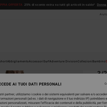
PPIA OFFERTA
25% di sconto extra su tutti gli articoli in saldo*
Donna
Aiut
Home
short
Abbigliamento
Accessori
Surf
Adventure Division
Collezioni
Bambino
EC
3/
Muta 
CEDE AI TUOI DATI PERSONALI
C
399
stri partner, utilizziamo i cookie o dei sistemi equivalenti per salvare e/o accede
nformazioni personali (ad es. i dati di navigazione e il tuo indirizzo IP) potrebbero e
azioni personalizzati, misurare l’efficacia dei contenuti e della pubblicità, per fo
Color