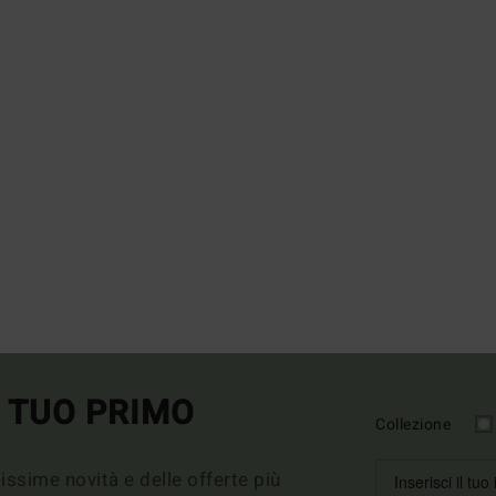
L TUO PRIMO
Collezione
imissime novità e delle offerte più