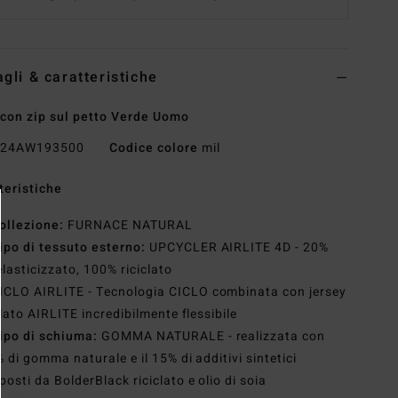
agli & caratteristiche
con zip sul petto Verde Uomo
24AW193500
Codice colore
mil
teristiche
ollezione:
FURNACE NATURAL
ipo di tessuto esterno:
UPCYCLER AIRLITE 4D - 20%
elasticizzato, 100% riciclato
ICLO AIRLITE - Tecnologia CICLO combinata con jersey
clato AIRLITE incredibilmente flessibile
ipo di schiuma:
GOMMA NATURALE - realizzata con
% di gomma naturale e il 15% di additivi sintetici
osti da BolderBlack riciclato e olio di soia