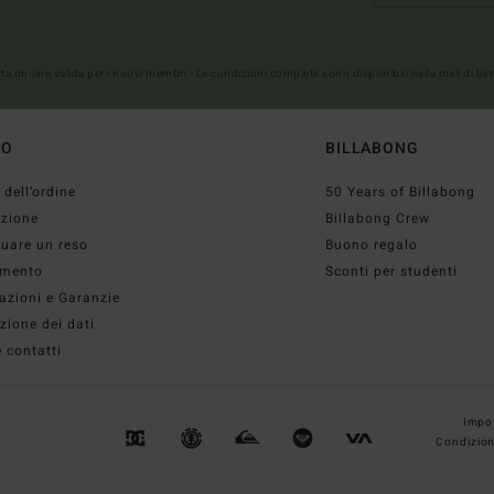
erta on-line valida per i nuovi membri - Le condizioni complete sono disponibili nella mail di b
TO
BILLABONG
 dell’ordine
50 Years of Billabong
izione
Billabong Crew
tuare un reso
Buono regalo
mento
Sconti per studenti
azioni e Garanzie
zione dei dati
 contatti
Impos
Condizion