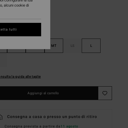
uoi configurare la tua
o, alcuni cookie di
etta tutti
MS
M
MT
LS
L
nsulta la guida alle taglie
Aggiungi al carrello
Consegna a casa o presso un punto di ritiro
Consegna prevista a partire da
11 agosto