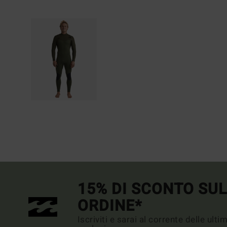
15% DI SCONTO SU
ORDINE*
Iscriviti e sarai al corrente delle ult