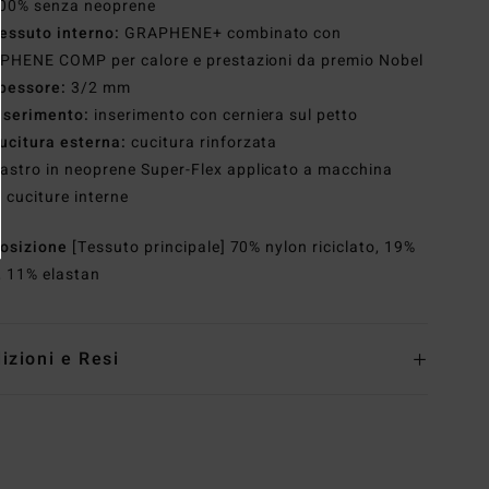
00% senza neoprene
essuto interno:
GRAPHENE+ combinato con
PHENE COMP per calore e prestazioni da premio Nobel
pessore:
3/2 mm
nserimento:
inserimento con cerniera sul petto
ucitura esterna:
cucitura rinforzata
astro in neoprene Super-Flex applicato a macchina
e cuciture interne
osizione
[Tessuto principale] 70% nylon riciclato, 19%
, 11% elastan
izioni e Resi