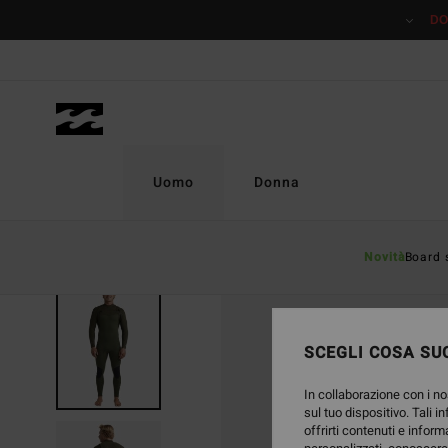
Salta
DO
alle
informazioni
sul
prodotto
Uomo
Donna
Novità
Board 
SCEGLI COSA SUC
In collaborazione con i no
sul tuo dispositivo. Tali i
offrirti contenuti e inform