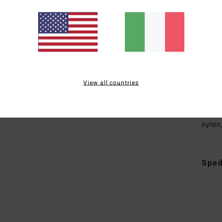
1
T
GRA
S
I
C
N
View all countries
sull
Comp
nylon
Sped