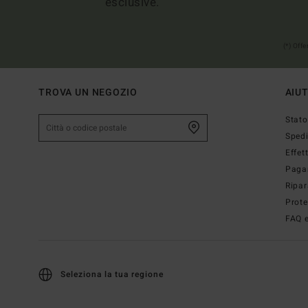
esclusive.
(*) Off
TROVA UN NEGOZIO
AIU
Stato
Sped
Effet
Paga
Ripar
Prote
FAQ e
Seleziona la tua regione