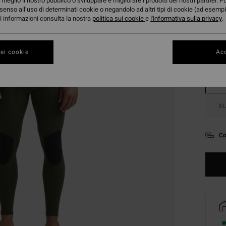
meglio il nostro pubblico o sviluppare e migliorare i prodotti dei nostri partner. P
senso all’uso di determinati cookie o negandolo ad altri tipi di cookie (ad esempi
ori informazioni consulta la nostra
politica sui cookie
e
l'informativa sulla privacy
.
ei cookie
Acc
S
XL
Co