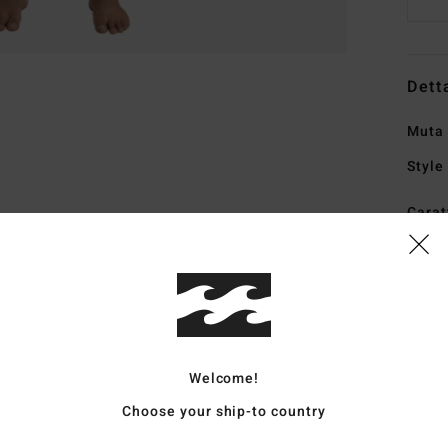
Dett
Muta 
Style
Carat
C
T
più 
C
rici
Welcome!
T
l'85
Choose your ship-to country
comp