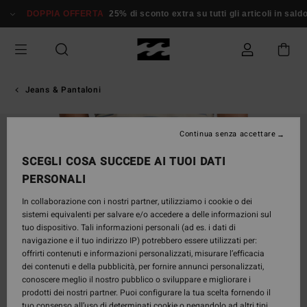
Salta
DOPPIA OFFERTA
25% di sconto extra su tutti gli articoli in sald
alle
informazioni
sul
prodotto
Jeans & Pantaloni
Continua senza accettare
SCEGLI COSA SUCCEDE AI TUOI DATI
PERSONALI
In collaborazione con i nostri partner, utilizziamo i cookie o dei
sistemi equivalenti per salvare e/o accedere a delle informazioni sul
tuo dispositivo. Tali informazioni personali (ad es. i dati di
navigazione e il tuo indirizzo IP) potrebbero essere utilizzati per:
offrirti contenuti e informazioni personalizzati, misurare l’efficacia
dei contenuti e della pubblicità, per fornire annunci personalizzati,
conoscere meglio il nostro pubblico o sviluppare e migliorare i
prodotti dei nostri partner. Puoi configurare la tua scelta fornendo il
tuo consenso all’uso di determinati cookie o negandolo ad altri tipi