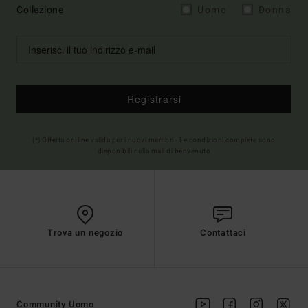
Collezione
Uomo
Donna
Registrarsi
(*) Offerta on-line valida per i nuovi membri - Le condizioni complete sono
disponibili nella mail di benvenuto
Trova un negozio
Contattaci
Community Uomo