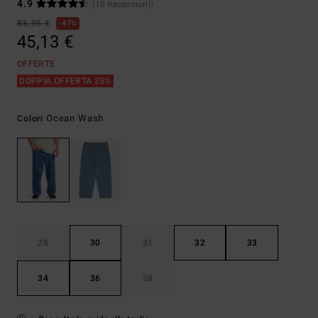
4.9
(10 Recensioni)
85,95 €
47%
45,13 €
OFFERTE
DOPPIA OFFERTA 25%
Ocean Wash
Colori
28
30
31
32
33
34
36
38