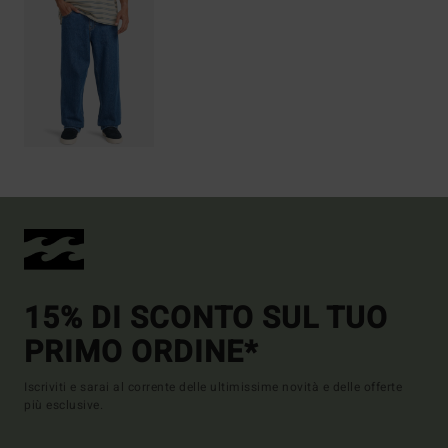
15% DI SCONTO SUL TUO
PRIMO ORDINE*
Iscriviti e sarai al corrente delle ultimissime novità e delle offerte
più esclusive.