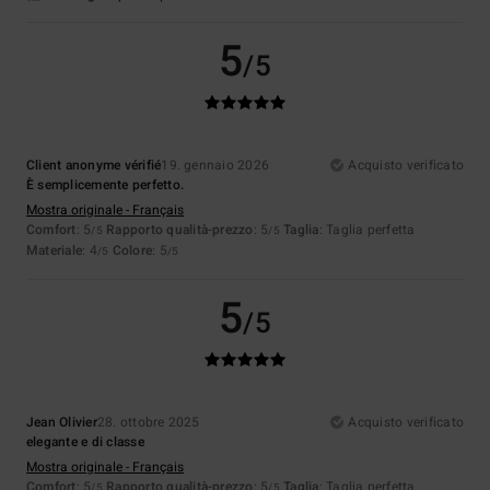
5
/5
Client anonyme vérifié
19. gennaio 2026
Acquisto verificato
È semplicemente perfetto.
Mostra originale - Français
Comfort
: 5
Rapporto qualità-prezzo
: 5
Taglia
: Taglia perfetta
/5
/5
Materiale
: 4
Colore
: 5
/5
/5
5
/5
Jean Olivier
28. ottobre 2025
Acquisto verificato
elegante e di classe
Mostra originale - Français
Comfort
: 5
Rapporto qualità-prezzo
: 5
Taglia
: Taglia perfetta
/5
/5