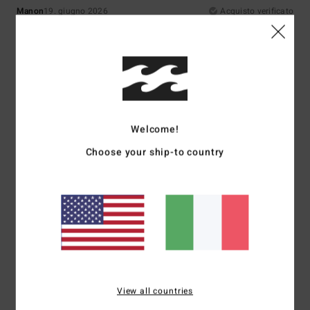
Manon
19. giugno 2026
Acquisto verificato
La qualità è ottima, la vestibilità è perfetta; scende un po’ sui piedi, ma
con le scarpe da ginnastica è perfetto
Mostra originale - Français
Comfort
: 5
Rapporto qualità-prezzo
: 5
Taglia
: Taglia perfetta
/5
/5
Materiale
: 5
Colore
: 5
/5
/5
Consiglio questo prodotto
5
Welcome!
/5
Choose your ship-to country
Betty
13. giugno 2026
Acquisto verificato
Supercoppa
Mostra originale - Français
Comfort
: 5
Rapporto qualità-prezzo
: 5
Taglia
: Taglia perfetta
/5
/5
Materiale
: 5
Colore
: 5
/5
/5
5
View all countries
/5