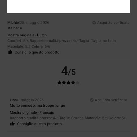
Michiel
25. maggio 2026
Acquisto verificato
sta bene
Mostra originale - Dutch
Comfort
: 5
Rapporto qualità-prezzo
: 4
Taglia
: Taglia perfetta
/5
/5
Materiale
: 5
Colore
: 5
/5
/5
Consiglio questo prodotto
4
/5
Lisa
4. maggio 2026
Acquisto verificato
Molto comodo, ma troppo lungo
Mostra originale - Français
Rapporto qualità-prezzo
: 4
Taglia
: Grande
Materiale
: 5
Colore
: 5
/5
/5
/5
Consiglio questo prodotto