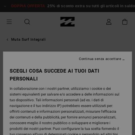
Salta
DOPPIA OFFERTA
25% di sconto extra su tutti gli articoli in saldo*
alle
informazioni
sul
prodotto
Muta Surf Integrali
Continua senza accettare
SCEGLI COSA SUCCEDE AI TUOI DATI
PERSONALI
In collaborazione con i nostri partner, utilizziamo i cookie o dei
sistemi equivalenti per salvare e/o accedere a delle informazioni sul
tuo dispositivo. Tali informazioni personali (ad es. i dati di
navigazione e il tuo indirizzo IP) potrebbero essere utilizzati per:
offrirti contenuti e informazioni personalizzati, misurare l’efficacia
dei contenuti e della pubblicità, per fornire annunci personalizzati,
conoscere meglio il nostro pubblico o sviluppare e migliorare i
prodotti dei nostri partner. Puoi configurare la tua scelta fornendo il
tuo consenso all’uso di determinati cookie o negandolo ad altri tipi