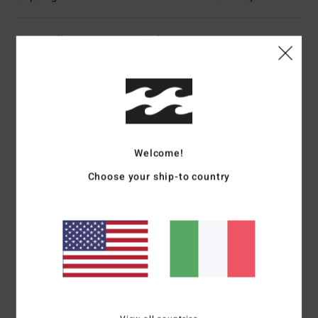
Dettagli & caratteristiche
Spedizioni e Resi
Recensioni dei clienti
Welcome!
Choose your ship-to country
Punteggio medio
4.0
/5
basato su
1 recensioni verificate
dal dicembre 2025
Il 0% dei nostri clienti consiglia questo prodotto