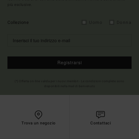
più esclusive.
Collezione
Uomo
Donna
Registrarsi
(*) Offerta on-line valida per i nuovi membri - Le condizioni complete sono
disponibili nella mail di benvenuto
Trova un negozio
Contattaci