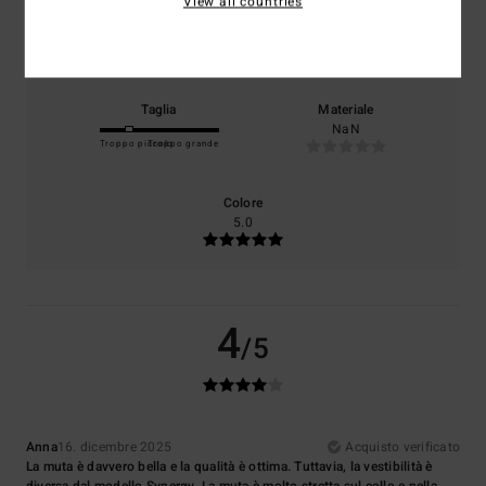
View all countries
Comfort
Rapporto qualità-prezzo
4.0
5.0
Taglia
Materiale
NaN
Troppo piccolo
Troppo grande
Colore
5.0
4
/5
Anna
16. dicembre 2025
Acquisto verificato
La muta è davvero bella e la qualità è ottima. Tuttavia, la vestibilità è