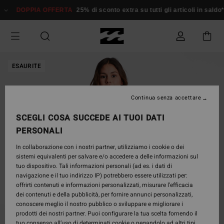
Salta
DOPPIA OFFERTA
25% di sconto extra su tutti gli articoli in saldo*
alle
informazioni
sul
prodotto
ESAURITE
Continua senza accettare
SCEGLI COSA SUCCEDE AI TUOI DATI
PERSONALI
In collaborazione con i nostri partner, utilizziamo i cookie o dei
sistemi equivalenti per salvare e/o accedere a delle informazioni sul
tuo dispositivo. Tali informazioni personali (ad es. i dati di
navigazione e il tuo indirizzo IP) potrebbero essere utilizzati per:
offrirti contenuti e informazioni personalizzati, misurare l’efficacia
dei contenuti e della pubblicità, per fornire annunci personalizzati,
conoscere meglio il nostro pubblico o sviluppare e migliorare i
prodotti dei nostri partner. Puoi configurare la tua scelta fornendo il
tuo consenso all’uso di determinati cookie o negandolo ad altri tipi