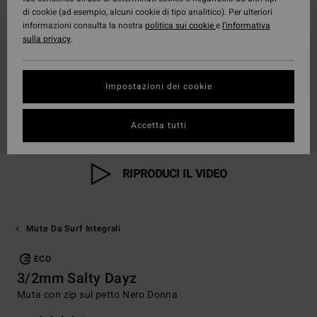
di cookie (ad esempio, alcuni cookie di tipo analitico). Per ulteriori
informazioni consulta la nostra
politica sui cookie
e
l'informativa
sulla privacy
.
Impostazioni dei cookie
Accetta tutti
RIPRODUCI IL VIDEO
Mute Da Surf Integrali
ECO
3/2mm Salty Dayz
Muta con zip sul petto Nero Donna