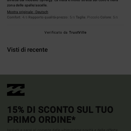
diversa dal modello Synergy. La muta è molto stretta sul collo e nella
zona delle spalle/ascelle.
Mostra originale - Deutsch
Comfort
: 4
Rapporto qualità-prezzo
: 5
Taglia
: Piccolo
Colore
: 5
/5
/5
/5
Verificato da
TrustVille
Visti di recente
15% DI SCONTO SUL TUO
PRIMO ORDINE*
Iscriviti e sarai al corrente delle ultimissime novità e delle offerte