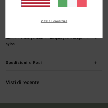
Dettagli delle cuciture esterne:
cuciture GBS (glued and
blind stitched) per la massima flessibilità e minime
infiltrazioni
Fodera:
esterno e interno recycler 100% riciclati,
View all countries
realizzati con bottiglie di PET riciclate
Composizione
[Tessuto principale] 80% neoprene, 20%
nylon
Spedizioni e Resi
Visti di recente