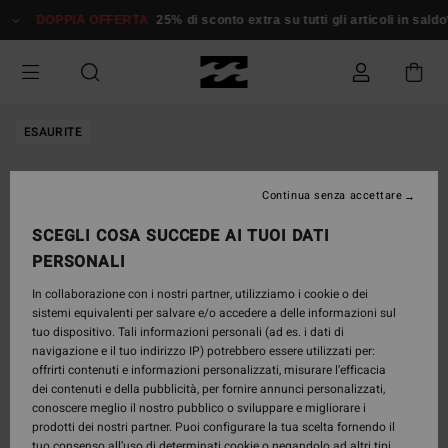
Salta
DOPPIA OFFERTA
25% di sconto extra su tutti gli articoli in saldo*
alle
informazioni
sul
prodotto
ESAURITE
Continua senza accettare
SCEGLI COSA SUCCEDE AI TUOI DATI
PERSONALI
In collaborazione con i nostri partner, utilizziamo i cookie o dei
sistemi equivalenti per salvare e/o accedere a delle informazioni sul
tuo dispositivo. Tali informazioni personali (ad es. i dati di
navigazione e il tuo indirizzo IP) potrebbero essere utilizzati per:
offrirti contenuti e informazioni personalizzati, misurare l’efficacia
dei contenuti e della pubblicità, per fornire annunci personalizzati,
conoscere meglio il nostro pubblico o sviluppare e migliorare i
prodotti dei nostri partner. Puoi configurare la tua scelta fornendo il
tuo consenso all’uso di determinati cookie o negandolo ad altri tipi