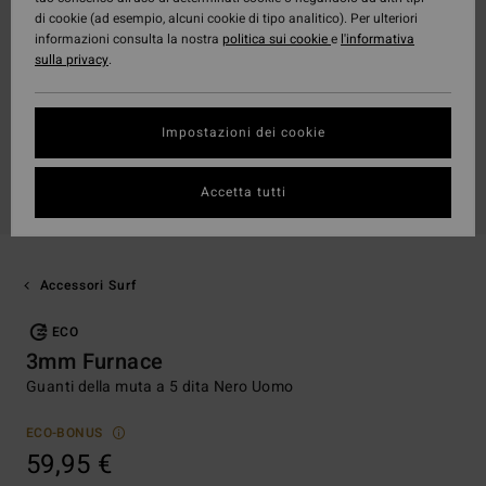
di cookie (ad esempio, alcuni cookie di tipo analitico). Per ulteriori
informazioni consulta la nostra
politica sui cookie
e
l'informativa
sulla privacy
.
Impostazioni dei cookie
Accetta tutti
Accessori Surf
ECO
3mm Furnace
Guanti della muta a 5 dita Nero Uomo
ECO-BONUS
59,95 €