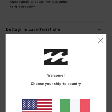
Questo prodotto è attualmente esaurito.
Compra altre opzioni
Dettagli & caratteristiche
Guanti della muta a 5 dita Nero Uomo
Style
ABYHN00120
Codice colore
blk
Caratteristiche
Collezione:
collezione Wetsuit Accessories
Welcome!
Tessuto:
tessuto esterno Smooth Skin
Choose your ship-to country
Grafene abbinato al tessuto interno Silicone Stretch
Schiuma in neoprene:
schiuma SMART Foam,
parzialmente riciclata e dalla ritenzione termica massima
Forma:
guanto a 5 dita
Spessore:
3 mm