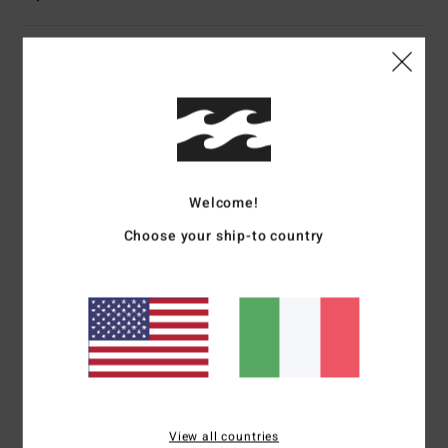
Recensioni dei clienti
Punteggio medio
4.0
/5
Welcome!
Choose your ship-to country
basato su
1 recensioni verificate
dal febbraio 2026
Il 0% dei nostri clienti consiglia questo prodotto
Comfort
Rapporto qualità-prezzo
NaN
4.0
Taglia
Materiale
View all countries
NaN