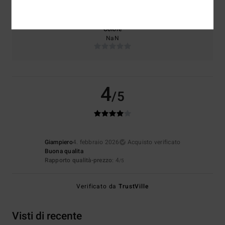
Troppo piccolo
Troppo grande
Colore
NaN
4
/5
Giampiero
4. febbraio 2026
Acquisto verificato
Buona qualita
Rapporto qualità-prezzo
: 4
/5
Verificato da
TrustVille
Visti di recente