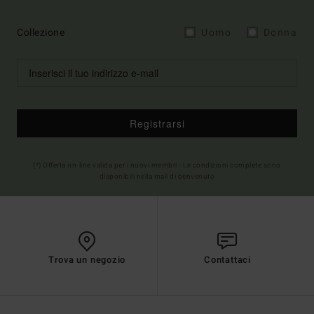
Collezione
Uomo
Donna
Registrarsi
(*) Offerta on-line valida per i nuovi membri - Le condizioni complete sono
disponibili nella mail di benvenuto
Trova un negozio
Contattaci