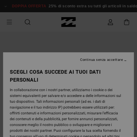
Salta
DOPPIA OFFERTA
25% di sconto extra su tutti gli articoli in saldo*
alle
informazioni
sul
prodotto
Continua senza accettare
SCEGLI COSA SUCCEDE AI TUOI DATI
PERSONALI
In collaborazione con i nostri partner, utilizziamo i cookie o dei
sistemi equivalenti per salvare e/o accedere a delle informazioni sul
tuo dispositivo. Tali informazioni personali (ad es. i dati di
navigazione e il tuo indirizzo IP) potrebbero essere utilizzati per:
offrirti contenuti e informazioni personalizzati, misurare l’efficacia
dei contenuti e della pubblicità, per fornire annunci personalizzati,
conoscere meglio il nostro pubblico o sviluppare e migliorare i
prodotti dei nostri partner. Puoi configurare la tua scelta fornendo il
tuo consenso all’uso di determinati cookie o negandolo ad altri tipi