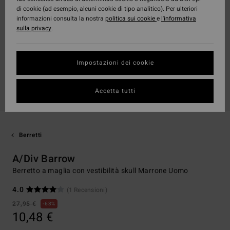
di cookie (ad esempio, alcuni cookie di tipo analitico). Per ulteriori
informazioni consulta la nostra
politica sui cookie
e
l'informativa
sulla privacy
.
Impostazioni dei cookie
Accetta tutti
Berretti
A/Div Barrow
Berretto a maglia con vestibilità skull Marrone Uomo
4.0
(1 Recensioni)
27,95 €
63%
10,48 €