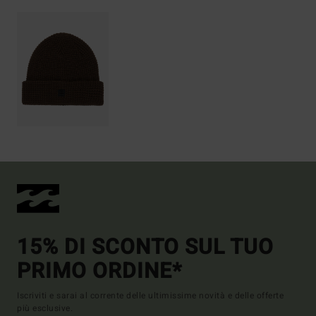
15% DI SCONTO SUL TUO
PRIMO ORDINE*
Iscriviti e sarai al corrente delle ultimissime novità e delle offerte
più esclusive.