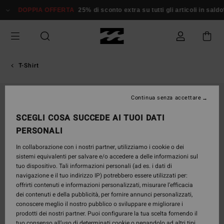
Salta
DOPPIA OFFERTA
25% di sconto extra su tutti gli articoli in saldo*
alle
informazioni
sul
prodotto
T-Shirt
Continua senza accettare
SCEGLI COSA SUCCEDE AI TUOI DATI
PERSONALI
In collaborazione con i nostri partner, utilizziamo i cookie o dei
sistemi equivalenti per salvare e/o accedere a delle informazioni sul
tuo dispositivo. Tali informazioni personali (ad es. i dati di
navigazione e il tuo indirizzo IP) potrebbero essere utilizzati per:
offrirti contenuti e informazioni personalizzati, misurare l’efficacia
dei contenuti e della pubblicità, per fornire annunci personalizzati,
conoscere meglio il nostro pubblico o sviluppare e migliorare i
prodotti dei nostri partner. Puoi configurare la tua scelta fornendo il
tuo consenso all’uso di determinati cookie o negandolo ad altri tipi