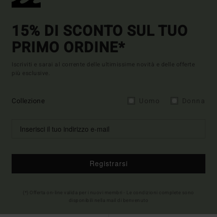
15% DI SCONTO SUL TUO
PRIMO ORDINE*
Iscriviti e sarai al corrente delle ultimissime novità e delle offerte
più esclusive.
Collezione
Uomo
Donna
Registrarsi
(*) Offerta on-line valida per i nuovi membri - Le condizioni complete sono
disponibili nella mail di benvenuto