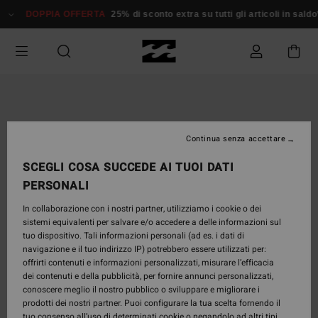
Salta
DOPPIA OFFERTA
25% di sconto extra su tutti gli articoli in saldo*
alle
informazioni
sul
prodotto
Continua senza accettare
SCEGLI COSA SUCCEDE AI TUOI DATI
PERSONALI
In collaborazione con i nostri partner, utilizziamo i cookie o dei
sistemi equivalenti per salvare e/o accedere a delle informazioni sul
tuo dispositivo. Tali informazioni personali (ad es. i dati di
navigazione e il tuo indirizzo IP) potrebbero essere utilizzati per:
offrirti contenuti e informazioni personalizzati, misurare l’efficacia
dei contenuti e della pubblicità, per fornire annunci personalizzati,
conoscere meglio il nostro pubblico o sviluppare e migliorare i
prodotti dei nostri partner. Puoi configurare la tua scelta fornendo il
tuo consenso all’uso di determinati cookie o negandolo ad altri tipi