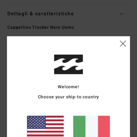
Dettagli & caratteristiche
Cappellino Trucker Nero Uomo
Style
BL000450
Codice colore
blk
Caratteristiche
5 pannelli dal profilo alto
Disegno destrutturato
Retro in rete
Welcome!
Tesa curva
Chiusura automatica in plastica
Choose your ship-to country
Fascia assorbente
Parte della A.I. Collezione Forever Billabong
Composizione
[Tessuto principale] 100% cotone