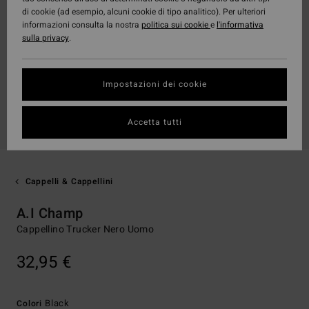
di cookie (ad esempio, alcuni cookie di tipo analitico). Per ulteriori
informazioni consulta la nostra
politica sui cookie
e
l'informativa
sulla privacy
.
Impostazioni dei cookie
Accetta tutti
Cappelli & Cappellini
A.I Champ
Cappellino Trucker Nero Uomo
32,95 €
Black
Colori