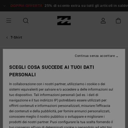
Salta
DOPPIA OFFERTA
25% di sconto extra su tutti gli articoli in saldo*
Don
alle
informazioni
sul
prodotto
T-Shirt
Continua senza accettare
SCEGLI COSA SUCCEDE AI TUOI DATI
PERSONALI
In collaborazione con i nostri partner, utilizziamo i cookie o dei
sistemi equivalenti per salvare e/o accedere a delle informazioni sul
tuo dispositivo. Tali informazioni personali (ad es. i dati di
navigazione e il tuo indirizzo IP) potrebbero essere utilizzati per:
offrirti contenuti e informazioni personalizzati, misurare l’efficacia
dei contenuti e della pubblicità, per fornire annunci personalizzati,
conoscere meglio il nostro pubblico o sviluppare e migliorare i
prodotti dei nostri partner. Puoi configurare la tua scelta fornendo il
tuo consenso all’uso di determinati cookie o negandolo ad altri tipi