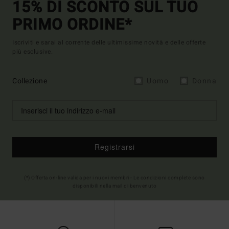
15% DI SCONTO SUL TUO
PRIMO ORDINE*
Iscriviti e sarai al corrente delle ultimissime novità e delle offerte
più esclusive.
Collezione
Uomo
Donna
Registrarsi
(*) Offerta on-line valida per i nuovi membri - Le condizioni complete sono
disponibili nella mail di benvenuto