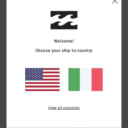
Consiglio questo prodotto
5
/5
Welcome!
Aline
5. luglio 2026
Acquisto verificato
Choose your ship-to country
Una bella scoperta
Mostra originale - Français
Comfort
: 5
Rapporto qualità-prezzo
: 5
Taglia
: Taglia perfetta
/5
/5
Materiale
: 5
Colore
: 5
/5
/5
Consiglio questo prodotto
5
/5
View all countries
Jean luc
5. luglio 2026
Acquisto verificato
Perché fare prodotti di qualità e originali