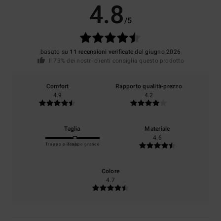
4.8
/5
basato su
11 recensioni verificate
dal giugno 2026
Il 73% dei nostri clienti consiglia questo prodotto
Comfort
Rapporto qualità-prezzo
4.9
4.2
Taglia
Materiale
4.6
Troppo piccolo
Troppo grande
Colore
4.7