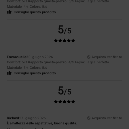
Comfort
: 5
Rapporto qualità-prezzo
: 5
Taglia
: Taglia perfetta
/5
/5
Materiale
: 4
Colore
: 5
/5
/5
Consiglio questo prodotto
5
/5
Emmanuelle
30. giugno 2026
Acquisto verificato
Comfort
: 5
Rapporto qualità-prezzo
: 4
Taglia
: Taglia perfetta
/5
/5
Materiale
: 5
Colore
: 5
/5
/5
Consiglio questo prodotto
5
/5
Richard
27. giugno 2026
Acquisto verificato
È all'altezza delle aspettative, buona qualità.