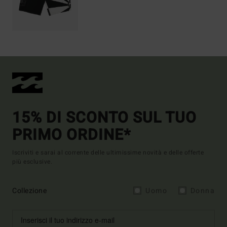
15% DI SCONTO SUL TUO
PRIMO ORDINE*
Iscriviti e sarai al corrente delle ultimissime novità e delle offerte
più esclusive.
Collezione
Uomo
Donna