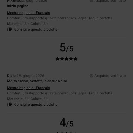
F-Reine
23. giugno 2026
Acquisto verificato
Inizio pagina
Mostra originale - Français
Comfort
: 5
Rapporto qualità-prezzo
: 4
Taglia
: Taglia perfetta
/5
/5
Materiale
: 5
Colore
: 5
/5
/5
Consiglio questo prodotto
5
/5
Didier
19. giugno 2026
Acquisto verificato
Molto carina, perfetta, niente da dire
Mostra originale - Français
Comfort
: 5
Rapporto qualità-prezzo
: 5
Taglia
: Taglia perfetta
/5
/5
Materiale
: 5
Colore
: 5
/5
/5
Consiglio questo prodotto
4
/5