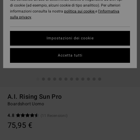
di cookie (ad esempio, alcuni cookie di tipo analitico). Per ulteriori
informazioni consulta la nostra
politica sui cookie
e
l'informativa
sulla privacy
.
Impostazioni dei cookie
Accetta tutti
A.I. Rising Sun Pro
Boardshort Uomo
4.8
(11 Recensioni)
75,95 €