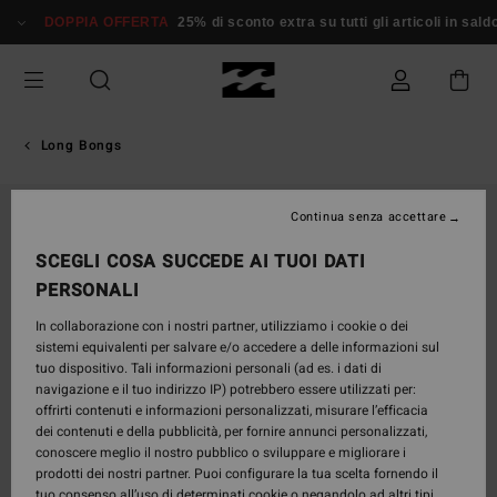
Salta
DOPPIA OFFERTA
25% di sconto extra su tutti gli articoli in saldo*
D
alle
informazioni
sul
prodotto
Long Bongs
Continua senza accettare
SCEGLI COSA SUCCEDE AI TUOI DATI
PERSONALI
In collaborazione con i nostri partner, utilizziamo i cookie o dei
sistemi equivalenti per salvare e/o accedere a delle informazioni sul
tuo dispositivo. Tali informazioni personali (ad es. i dati di
navigazione e il tuo indirizzo IP) potrebbero essere utilizzati per:
offrirti contenuti e informazioni personalizzati, misurare l’efficacia
dei contenuti e della pubblicità, per fornire annunci personalizzati,
conoscere meglio il nostro pubblico o sviluppare e migliorare i
prodotti dei nostri partner. Puoi configurare la tua scelta fornendo il
tuo consenso all’uso di determinati cookie o negandolo ad altri tipi