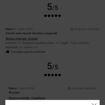
5
/5
Diana
10. luglio 2026
Acquisto verificato
Perché sono tessuti favolosi e stupendi
Mostra originale - English
Comfort
: 5
Rapporto qualità-prezzo
: 4
Taglia
: Taglia perfetta
/5
/5
Materiale
: 5
Colore
: 5
/5
/5
Consiglio questo prodotto
5
/5
Mario
5. luglio 2026
Acquisto verificato
Mi piace
Mostra originale - Castellano
Comfort
: 5
Rapporto qualità-prezzo
: 4
Materiale
: 5
Colore
: 5
/5
/5
/5
/5