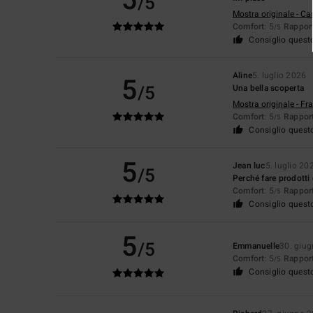
5
/5
Mostra originale - Ca
Comfort
: 5
Rapport
/5
Consiglio quest
Aline
5. luglio 2026
5
/5
Una bella scoperta
Mostra originale - Fr
Comfort
: 5
Rapport
/5
Consiglio quest
5
Jean luc
5. luglio 20
/5
Perché fare prodotti d
Comfort
: 5
Rapport
/5
Consiglio quest
5
/5
Emmanuelle
30. giu
Comfort
: 5
Rapport
/5
Consiglio quest