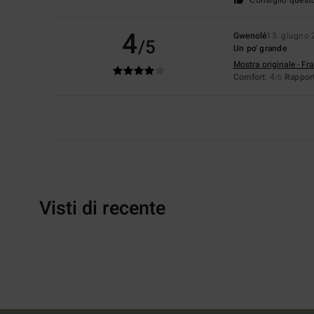
4
Gwenolé
13. giugno
/5
Un po' grande
Mostra originale - Fr
Comfort
: 4
Rapport
/5
Visti di recente