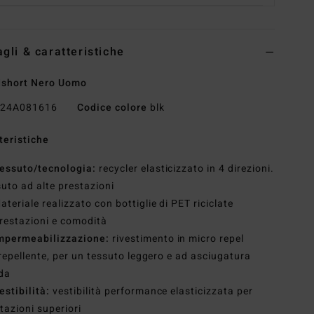
agli & caratteristiche
dshort Nero Uomo
24A081616
Codice colore
blk
teristiche
essuto/tecnologia:
recycler elasticizzato in 4 direzioni.
uto ad alte prestazioni
ateriale realizzato con bottiglie di PET riciclate
restazioni e comodità
mpermeabilizzazione:
rivestimento in micro repel
repellente, per un tessuto leggero e ad asciugatura
da
estibilità:
vestibilità performance elasticizzata per
tazioni superiori