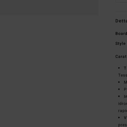
Dett
Boar
Style
Carat
T
Tess
M
P
I
idro
rapi
V
pres