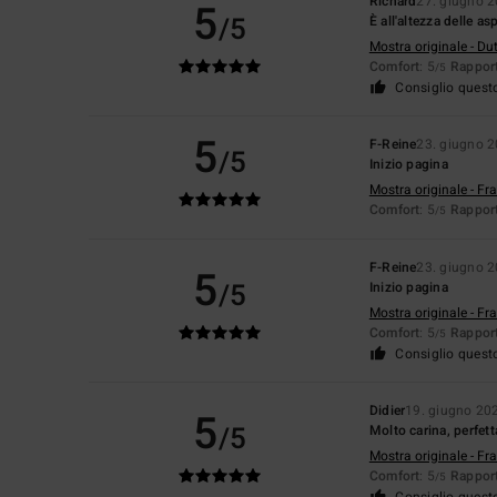
Richard
27. giugno 
5
/5
È all'altezza delle as
Mostra originale - Du
Comfort
: 5
Rapport
/5
Consiglio quest
5
F-Reine
23. giugno 
/5
Inizio pagina
Mostra originale - Fr
Comfort
: 5
Rapport
/5
F-Reine
23. giugno 
5
/5
Inizio pagina
Mostra originale - Fr
Comfort
: 5
Rapport
/5
Consiglio quest
Didier
19. giugno 20
5
/5
Molto carina, perfett
Mostra originale - Fr
Comfort
: 5
Rapport
/5
Consiglio quest