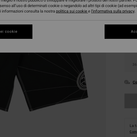
meglio il nostro pubblico o sviluppare e migliorare i prodotti dei nostri partner. P
senso all’uso di determinati cookie o negandolo ad altri tipi di cookie (ad esempi
ori informazioni consulta la nostra
politica sui cookie
e
l'informativa sulla privacy
.
ei cookie
Acc
28
36
Co
La t
Comp