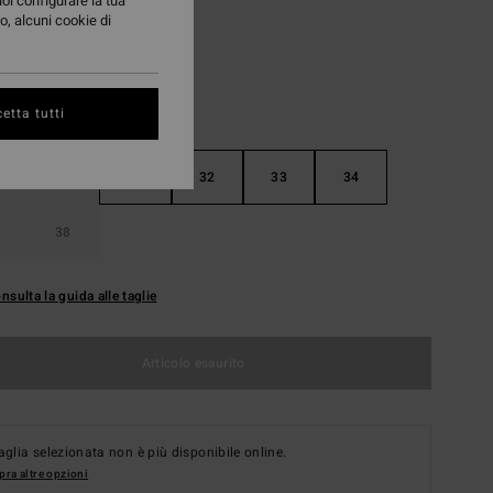
uoi configurare la tua
o, alcuni cookie di
etta tutti
30
31
32
33
34
38
nsulta la guida alle taglie
Articolo esaurito
aglia selezionata non è più disponibile online.
ra altre opzioni