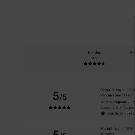
Comfort
Ra
4.9
Diana
10. luglio 202
5
/5
Perché sono tessuti 
Mostra originale - En
Comfort
: 5
Rapport
/5
Consiglio quest
Mario
5. luglio 2026
Mi piace