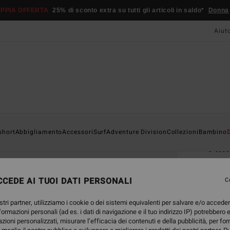
PPIA OFFERTA
25% di sconto extra su tutti gli articoli in saldo*
Donna
Aiut
Home
short
Abbigliamento
Accessori
Surf
Adventure Division
Collezioni
Bambino
A.I
Board
CEDE AI TUOI DATI PERSONALI
4.8
C
75,
stri partner, utilizziamo i cookie o dei sistemi equivalenti per salvare e/o accede
nformazioni personali (ad es. i dati di navigazione e il tuo indirizzo IP) potrebbero e
azioni personalizzati, misurare l’efficacia dei contenuti e della pubblicità, per fo
Color