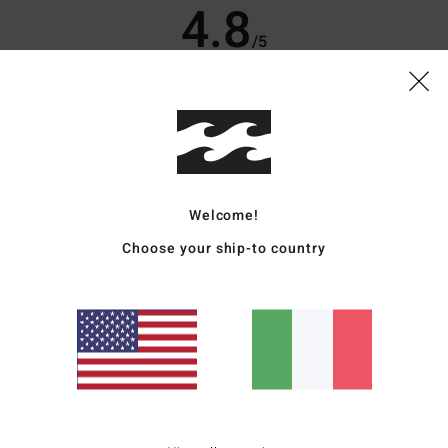
4.8
/5
basato su
11 recensioni verificate
dal giugno 2026
Il 73% dei nostri clienti consiglia questo prodotto
pporto qualità-prezzo
Taglia
Material
4.2
4.6
Troppo piccolo
Troppo grande
Welcome!
Choose your ship-to country
6
favolosi e stupendi
glish
o qualità-prezzo
: 4
Taglia
: Taglia perfetta
Materiale
: 5
Colore
: 5
/5
/5
/5
o prodotto