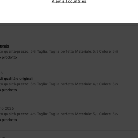
View all countries
stellano
o qualità-prezzo
: 4
Materiale
: 5
Colore
: 5
/5
/5
/5
o prodotto
ançais
o qualità-prezzo
: 5
Taglia
: Taglia perfetta
Materiale
: 5
Colore
: 5
/5
/5
/5
o prodotto
26
i qualità e originali
o qualità-prezzo
: 5
Taglia
: Taglia perfetta
Materiale
: 4
Colore
: 5
/5
/5
/5
o prodotto
gno 2026
o qualità-prezzo
: 4
Taglia
: Taglia perfetta
Materiale
: 5
Colore
: 5
/5
/5
/5
o prodotto