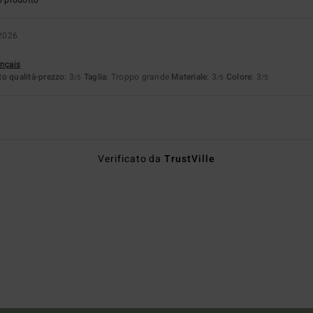
 2026
ançais
o qualità-prezzo
: 3
Taglia
: Troppo grande
Materiale
: 3
Colore
: 3
/5
/5
/5
Verificato da
TrustVille