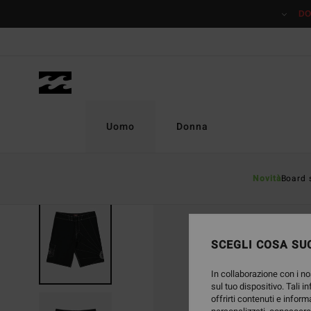
Salta
DO
alle
informazioni
sul
prodotto
Uomo
Donna
Novità
Board 
SCEGLI COSA SUC
In collaborazione con i no
sul tuo dispositivo. Tali i
offrirti contenuti e inform