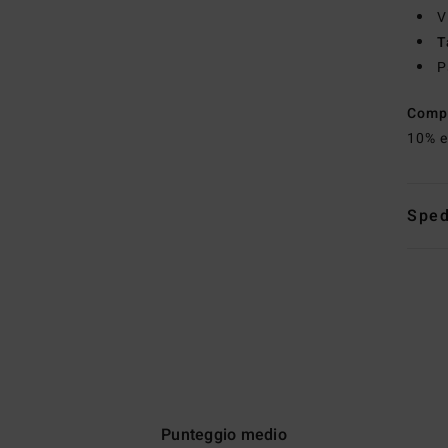
V
T
P
Comp
10% e
Sped
Punteggio medio