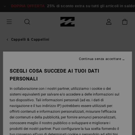
Salta
DOPPIA OFFERTA
25% di sconto extra su tutti gli articoli in saldo*
alle
informazioni
sul
prodotto
Cappelli & Cappellini
Continua senza accettare
SCEGLI COSA SUCCEDE AI TUOI DATI
PERSONALI
In collaborazione con i nostri partner, utilizziamo i cookie o dei
sistemi equivalenti per salvare e/o accedere a delle informazioni sul
tuo dispositivo. Tali informazioni personali (ad es. i dati di
navigazione e il tuo indirizzo IP) potrebbero essere utilizzati per:
offrirti contenuti e informazioni personalizzati, misurare l’efficacia
dei contenuti e della pubblicità, per fornire annunci personalizzati,
conoscere meglio il nostro pubblico o sviluppare e migliorare i
prodotti dei nostri partner. Puoi configurare la tua scelta fornendo il
tuo consenso all’uso di determinati cookie o negandolo ad altri tipi