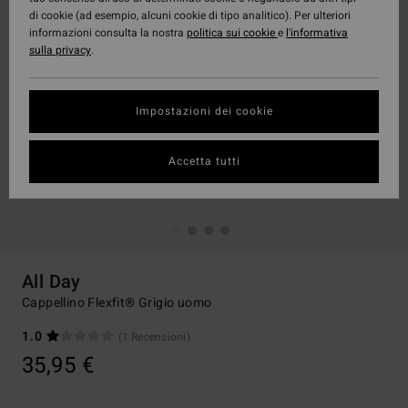
di cookie (ad esempio, alcuni cookie di tipo analitico). Per ulteriori
informazioni consulta la nostra
politica sui cookie
e
l'informativa
sulla privacy
.
Impostazioni dei cookie
Accetta tutti
All Day
Cappellino Flexfit® Grigio uomo
1.0
(1 Recensioni)
35,95 €