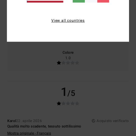
Comfort
Rapporto qualità-prezzo
1.0
1.0
View all countries
Taglia
Materiale
1.0
Troppo piccolo
Troppo grande
Colore
1.0
1
/5
Karol
22. aprile 2026
Acquisto verificato
Qualità molto scadente, tessuto sottilissimo
Mostra originale - Français