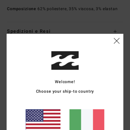
Composizione
62% poliestere, 35% viscosa, 3% elastan
Spedizioni e Resi
Recensioni dei clienti
Punteggio medio
1.0
Welcome!
Choose your ship-to country
/5
basato su
1 recensioni verificate
dal aprile 2026
Il 0% dei nostri clienti consiglia questo prodotto