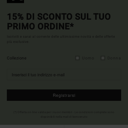
15% DI SCONTO SUL TUO
PRIMO ORDINE*
Iscriviti e sarai al corrente delle ultimissime novità e delle offerte
più esclusive.
Collezione
Uomo
Donna
Registrarsi
(*) Offerta on-line valida per i nuovi membri - Le condizioni complete sono
disponibili nella mail di benvenuto