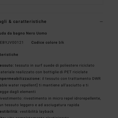
agli & caratteristiche
uda da bagno Nero Uomo
EBYJV00121
Codice colore
blk
teristiche
essuto:
tessuto in surf suede di poliestere riciclato
ateriale realizzato con bottiglie di PET riciclate
mpermeabilizzazione:
il tessuto con trattamento DWR
able water repellent] ti mantiene all'asciutto e ti
egge dagli elementi
ivestimento: rivestimento in micro repel idrorepellente,
un tessuto leggero e ad asciugatura rapida
estibilità:
vestibilità layback