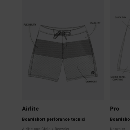
Airlite
Pro
Boardshort perforance tecnici
Boardsho
Airlite con Ciclo x Recycler
Upcycler