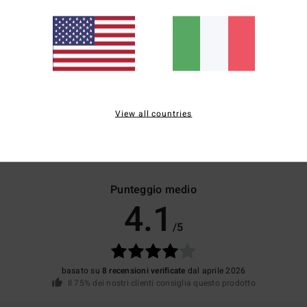
 Way Stretch
Recycler 4 Way Stretch
oly Cotton 4 Way Stretch
Recycler Poly Cotton 4 Way Stretc
l senza PFC
Water Repel senza PFC
Vita lasso
formance
Elasticità
Taglio Lo Tides
View all countries
Punteggio medio
4.1
/5
basato su
8 recensioni verificate
dal aprile 2026
Il 75% dei nostri clienti consiglia questo prodotto