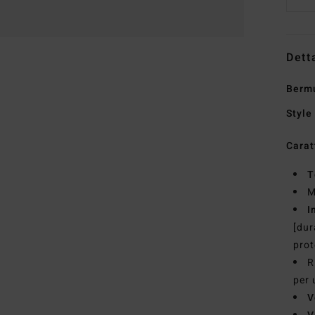
Dett
Berm
Style
Carat
T
M
I
[dur
prot
R
per 
V