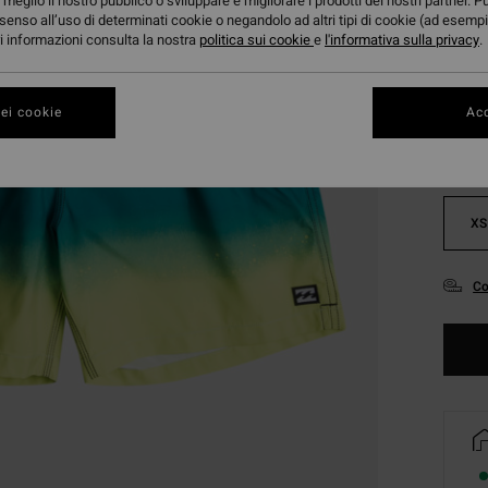
meglio il nostro pubblico o sviluppare e migliorare i prodotti dei nostri partner. P
senso all’uso di determinati cookie o negandolo ad altri tipi di cookie (ad esempi
ori informazioni consulta la nostra
politica sui cookie
e
l'informativa sulla privacy
.
Color
ei cookie
Acc
XS
Co