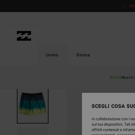
Salta
DO
alle
informazioni
sul
prodotto
Uomo
Donna
Novità
Board 
SCEGLI COSA SUC
In collaborazione con i no
sul tuo dispositivo. Tali i
offrirti contenuti e inform