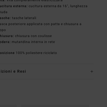
ita:
vita completamente elasticizzata
ucitura esterna:
cucitura esterna da 16", lunghezza
muda
asche:
tasche laterali
asca posteriore applicata con patta e chiusura a
appo
hiusura:
chiusura con coulisse
odera:
mutandina interna in rete
osizione
100% poliestere riciclato
izioni e Resi