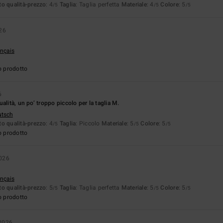
o qualità-prezzo
: 4
Taglia
: Taglia perfetta
Materiale
: 4
Colore
: 5
/5
/5
/5
26
ançais
o prodotto
6
alità, un po’ troppo piccolo per la taglia M.
utsch
o qualità-prezzo
: 4
Taglia
: Piccolo
Materiale
: 5
Colore
: 5
/5
/5
/5
o prodotto
026
ançais
o qualità-prezzo
: 5
Taglia
: Taglia perfetta
Materiale
: 5
Colore
: 5
/5
/5
/5
o prodotto
2026