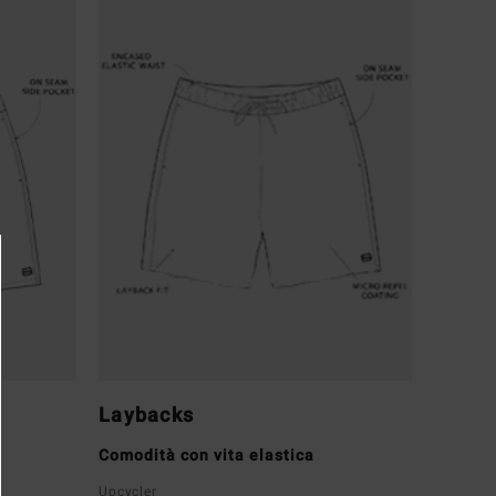
Laybacks
Comodità con vita elastica
Upcycler