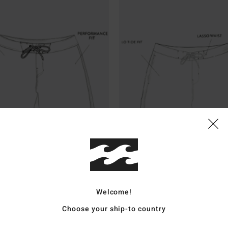
Lo Tides
Welcome!
Choose your ship-to country
rt performance
Boardshort con tasche
Upcycler