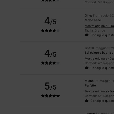
Comfort
: 5
Rapport
/5
Gilles
31. maggio 20
4
/5
Molto bene
Mostra originale - Fr
Taglia
: Grande
Consiglio quest
Lisa
30. maggio 202
4
/5
Bel colore e buona qu
Mostra originale - De
Comfort
: 4
Rapport
/5
Consiglio quest
Michel
19. maggio 2
5
/5
Perfetto
Mostra originale - Fr
Comfort
: 5
Rapport
/5
Consiglio quest
Jocelyn
14. maggio 