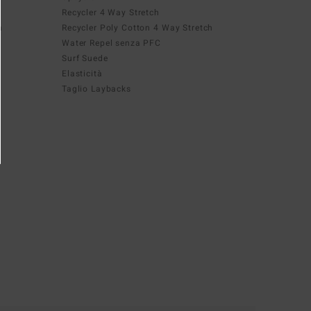
Recycler 4 Way Stretch
h
Recycler Poly Cotton 4 Way Stretch
Water Repel senza PFC
Surf Suede
Elasticità
Taglio Laybacks