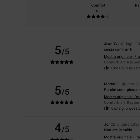
Comfort
Ra
4.1
Jean Yves
7. luglio 
5
/5
senza commenti
Mostra originale - Fr
Comfort
: 4
Rapport
/5
Consiglio quest
Martin
28. giugno 2
5
/5
Perché sono pienamen
Mostra originale - De
Comfort
: 5
Rapport
/5
Consiglio quest
4
Jon
22. giugno 2026
/5
Non era in saldo
Mostra originale - Fr