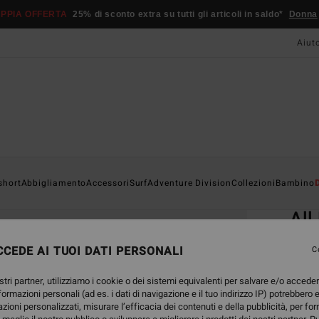
PPIA OFFERTA
25% di sconto extra su tutti gli articoli in saldo*
Donna
Aiut
Home
short
Abbigliamento
Accessori
Surf
Adventure Division
Collezioni
Bambino
EC
All
Bermu
CEDE AI TUOI DATI PERSONALI
C
4.1
stri partner, utilizziamo i cookie o dei sistemi equivalenti per salvare e/o accede
ECO-B
nformazioni personali (ad es. i dati di navigazione e il tuo indirizzo IP) potrebbero e
45,
azioni personalizzati, misurare l’efficacia dei contenuti e della pubblicità, per fo