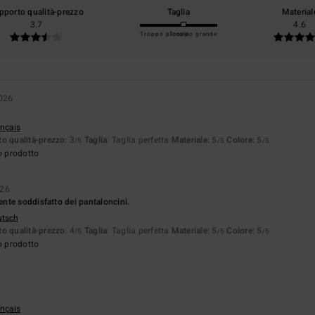
pporto qualità-prezzo
Taglia
Material
3.7
4.6
Troppo piccolo
Troppo grande
2026
ançais
o qualità-prezzo
: 3
Taglia
: Taglia perfetta
Materiale
: 5
Colore
: 5
/5
/5
/5
o prodotto
026
te soddisfatto dei pantaloncini.
utsch
o qualità-prezzo
: 4
Taglia
: Taglia perfetta
Materiale
: 5
Colore
: 5
/5
/5
/5
o prodotto
ançais