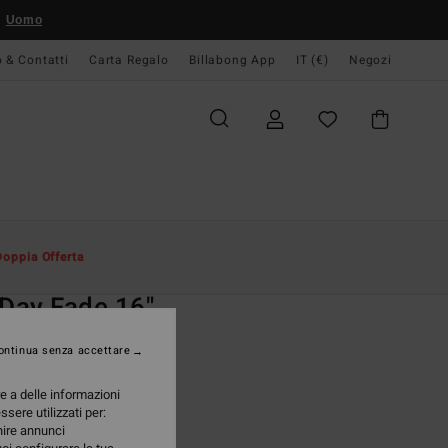
Uomo
o & Contatti
Carta Regalo
Billabong App
IT (€)
Negozi
Uomo
Board Short
Tasche Laterali
Doppia Offerta
O
 Day Fade 16"
da da bagno Nero Uomo
ontinua senza accettare
(8 Recensioni)
re a delle informazioni
ONUS
ssere utilizzati per:
95 €
rnire annunci