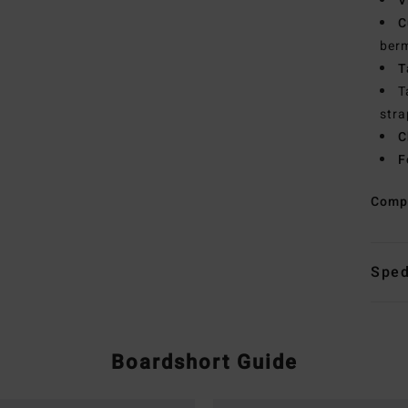
V
C
ber
T
T
str
C
F
Comp
Sped
Boardshort Guide