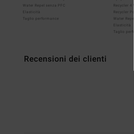
Water Repel senza PFC
Recycler 4
Elasticità
Recycler P
Taglio performance
Water Repe
Elasticità
Taglio per
Recensioni dei clienti