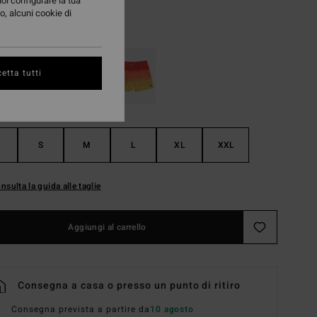
uoi configurare la tua
o, alcuni cookie di
Black
i
etta tutti
S
M
L
XL
XXL
nsulta la guida alle taglie
Aggiungi al carrello
Consegna a casa o presso un punto di ritiro
Consegna prevista a partire da
10 agosto