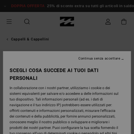
Salta
DOPPIA OFFERTA
25% di sconto extra su tutti gli articoli in saldo*
alle
informazioni
sul
prodotto
Cappelli & Cappellini
Continua senza accettare
SCEGLI COSA SUCCEDE AI TUOI DATI
PERSONALI
In collaborazione con i nostri partner, utilizziamo i cookie o dei
sistemi equivalenti per salvare e/o accedere a delle informazioni sul
tuo dispositivo. Tali informazioni personali (ad es. i dati di
navigazione e il tuo indirizzo IP) potrebbero essere utilizzati per:
offrirti contenuti e informazioni personalizzati, misurare l’efficacia
dei contenuti e della pubblicità, per fornire annunci personalizzati,
conoscere meglio il nostro pubblico o sviluppare e migliorare i
prodotti dei nostri partner. Puoi configurare la tua scelta fornendo il
tuo consenso all’uso di determinati cookie o negandolo ad altri tipi