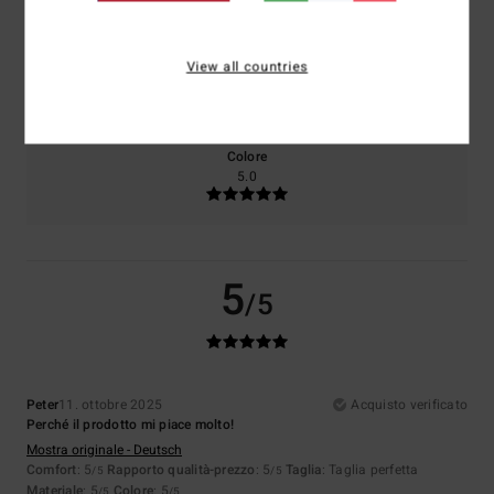
Taglia
Materiale
View all countries
5.0
Troppo piccolo
Troppo grande
Colore
5.0
5
/5
Peter
11. ottobre 2025
Acquisto verificato
Perché il prodotto mi piace molto!
Mostra originale - Deutsch
Comfort
: 5
Rapporto qualità-prezzo
: 5
Taglia
: Taglia perfetta
/5
/5
Materiale
: 5
Colore
: 5
/5
/5