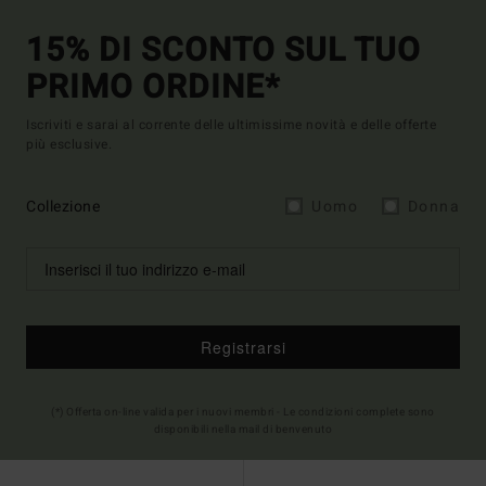
15% DI SCONTO SUL TUO
PRIMO ORDINE*
Iscriviti e sarai al corrente delle ultimissime novità e delle offerte
più esclusive.
Collezione
Uomo
Donna
Registrarsi
(*) Offerta on-line valida per i nuovi membri - Le condizioni complete sono
disponibili nella mail di benvenuto