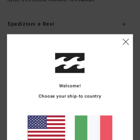
Spedizioni e Resi
Recensioni dei clienti
Punteggio medio
5.0
Welcome!
/5
Choose your ship-to country
basato su
1 recensioni verificate
dal ottobre 2025
Il 100% dei nostri clienti consiglia questo prodotto
Comfort
Rapporto qualità-prezzo
5.0
5.0