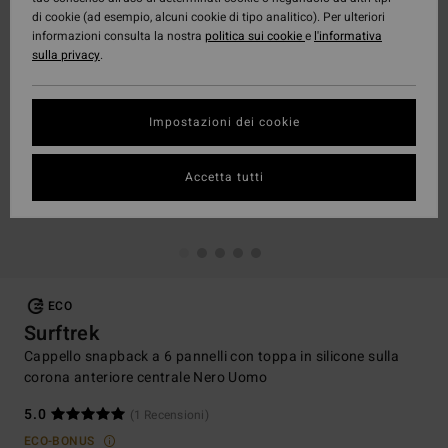
di cookie (ad esempio, alcuni cookie di tipo analitico). Per ulteriori
informazioni consulta la nostra
politica sui cookie
e
l'informativa
sulla privacy
.
Impostazioni dei cookie
Accetta tutti
ECO
Surftrek
Cappello snapback a 6 pannelli con toppa in silicone sulla
corona anteriore centrale Nero Uomo
5.0
(1 Recensioni)
ECO-BONUS