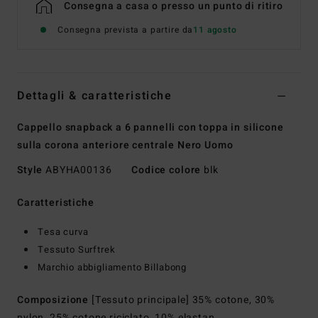
Consegna a casa o presso un punto di ritiro
Consegna prevista a partire da
11 agosto
Dettagli & caratteristiche
Cappello snapback a 6 pannelli con toppa in silicone
sulla corona anteriore centrale Nero Uomo
Style
ABYHA00136
Codice colore
blk
Caratteristiche
Tesa curva
Tessuto Surftrek
Marchio abbigliamento Billabong
Composizione
[Tessuto principale] 35% cotone, 30%
nylon, 25% cotone riciclato, 10% elastan