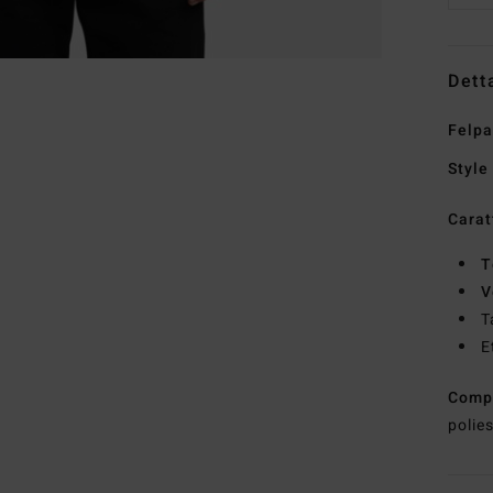
Dett
Felp
Style
Carat
T
V
T
E
Comp
polie