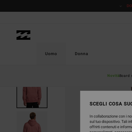
Salta
DO
alle
informazioni
sul
prodotto
Uomo
Donna
Novità
Board 
SCEGLI COSA SUC
In collaborazione con i no
sul tuo dispositivo. Tali i
offrirti contenuti e inform