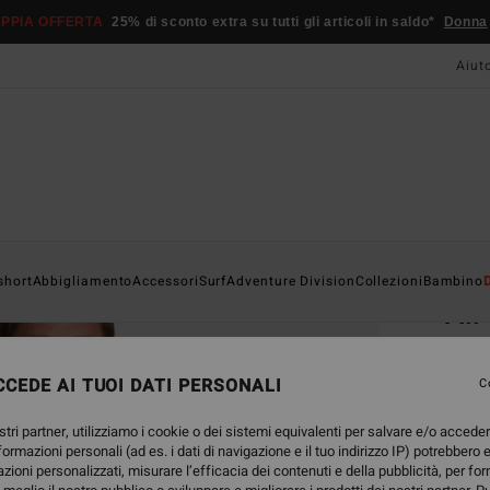
PPIA OFFERTA
25% di sconto extra su tutti gli articoli in saldo*
Donna
Aiut
Home
short
Abbigliamento
Accessori
Surf
Adventure Division
Collezioni
Bambino
All
Felpa
CEDE AI TUOI DATI PERSONALI
4.6
C
55,95
stri partner, utilizziamo i cookie o dei sistemi equivalenti per salvare e/o accede
20,
nformazioni personali (ad es. i dati di navigazione e il tuo indirizzo IP) potrebbero e
azioni personalizzati, misurare l’efficacia dei contenuti e della pubblicità, per fo
OFFER