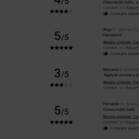
/5
Felpa molto bella , so
Comfort
: 5
Rapport
/5
Consiglio quest
Iñigo
12. gennaio 20
5
/5
Fantastica!
Mostra originale - Ca
Comfort
: 5
Rapport
/5
Consiglio quest
3
Mariana
28. dicembr
/5
Taglia M enorme e co
Mostra originale - Po
Comfort
: 3
Rapport
/5
Fernando
16. dicemb
5
/5
Colore molto bello
Mostra originale - Ca
Comfort
: 5
Rapport
/5
Consiglio quest