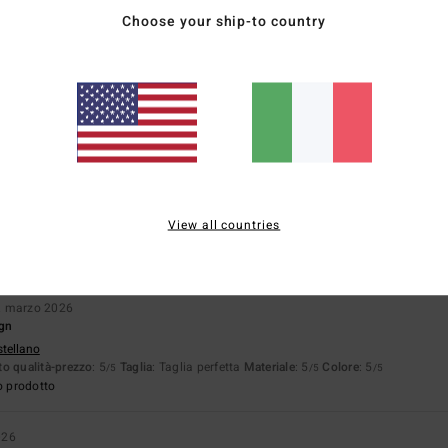
Choose your ship-to country
 2026
ançais
o qualità-prezzo
: 4
Taglia
: Taglia perfetta
Materiale
: 5
Colore
: 5
/5
/5
/5
o prodotto
. marzo 2026
o che si possono abbinare a diversi outfit
stellano
View all countries
o qualità-prezzo
: 5
Taglia
: Taglia perfetta
Materiale
: 5
/5
/5
o prodotto
. marzo 2026
ign
stellano
o qualità-prezzo
: 5
Taglia
: Taglia perfetta
Materiale
: 5
Colore
: 5
/5
/5
/5
o prodotto
026