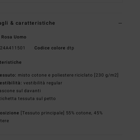
agli & caratteristiche
a Rosa Uomo
24A411501
Codice colore
dtp
teristiche
essuto:
misto cotone e poliestere riciclato [230 g/m2]
estibilità:
vestibilità regular
ascone sul davanti
tichetta tessuta sul petto
osizione
[Tessuto principale] 55% cotone, 45%
stere