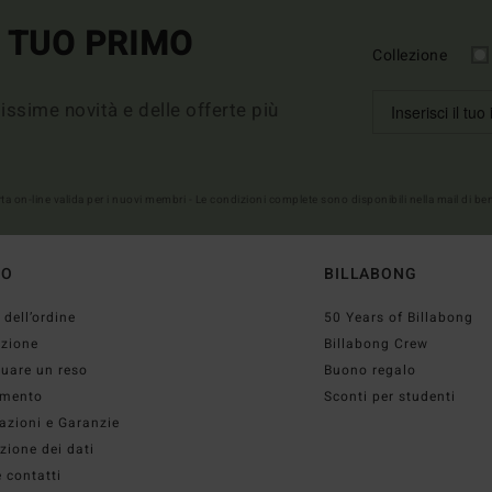
L TUO PRIMO
Collezione
imissime novità e delle offerte più
erta on-line valida per i nuovi membri - Le condizioni complete sono disponibili nella mail di b
TO
BILLABONG
 dell’ordine
50 Years of Billabong
izione
Billabong Crew
tuare un reso
Buono regalo
mento
Sconti per studenti
azioni e Garanzie
zione dei dati
 contatti