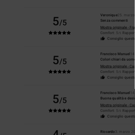
Veronique
25. marzo
5
/5
Senza commenti
Mostra originale - Fr
Comfort
: 5
Rapport
/5
Consiglio quest
Francisco Manuel
14
5
/5
Colori chiari da uom
Mostra originale - Ca
Comfort
: 5
Rapport
/5
Consiglio quest
Francisco Manuel
14
5
/5
Buona qualità e des
Mostra originale - Ca
Comfort
: 5
Rapport
/5
Consiglio quest
4
Riccardo
3. marzo 2