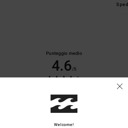
Sped
Punteggio medio
4.6
/5
basato su
7 recensioni verificate
dal dicembre 2025
Il 86% dei nostri clienti consiglia questo prodotto
pporto qualità-prezzo
Taglia
Material
4.4
4.6
Troppo piccolo
Troppo grande
Welcome!