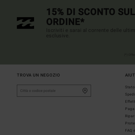
15% DI SCONTO SU
ORDINE*
Iscriviti e sarai al corrente delle ult
esclusive.
(*) Off
TROVA UN NEGOZIO
AIU
Stato
Sped
Effet
Paga
Ripar
Prote
FAQ e