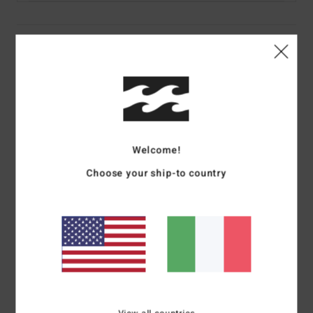
Dettagli & caratteristiche
Pullover con cappuccio Nero Donna
Style
EBJSF00168
Codice colore
kta0
Caratteristiche
Welcome!
Collezione:
collezione Core
Choose your ship-to country
Tessuto:
misto di cotone (55%), cotone riciclato (25%) e
poliestere riciclato (20%)
Collo:
collo con cappuccio
Maniche:
Maniche lunghe
Chiusura:
chiusura a pullover
Marcatura:
serigrafia sul petto
Composizione
[Tessuto principale] 55% cotone, 25%