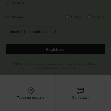
più esclusive.
Collezione
Uomo
Donna
Registrarsi
(*) Offerta on-line valida per i nuovi membri - Le condizioni complete sono
disponibili nella mail di benvenuto
Trova un negozio
Contattaci