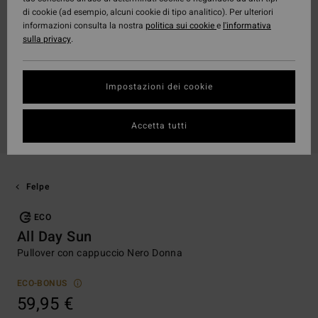
di cookie (ad esempio, alcuni cookie di tipo analitico). Per ulteriori
informazioni consulta la nostra
politica sui cookie
e
l'informativa
sulla privacy
.
Impostazioni dei cookie
Accetta tutti
Felpe
ECO
All Day Sun
Pullover con cappuccio Nero Donna
ECO-BONUS
59,95 €