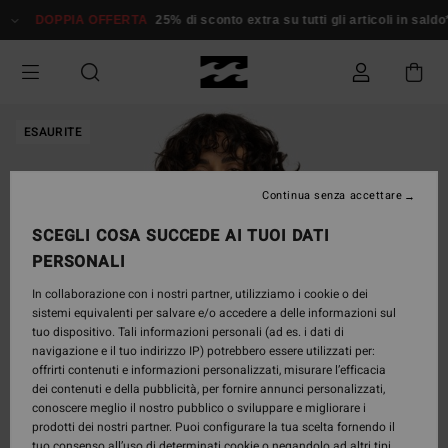
Salta
DOPPIA OFFERTA
25% di sconto extra su tutti gli articoli in saldo*
alle
informazioni
sul
prodotto
ESAURITE
Continua senza accettare
SCEGLI COSA SUCCEDE AI TUOI DATI
PERSONALI
In collaborazione con i nostri partner, utilizziamo i cookie o dei
sistemi equivalenti per salvare e/o accedere a delle informazioni sul
tuo dispositivo. Tali informazioni personali (ad es. i dati di
navigazione e il tuo indirizzo IP) potrebbero essere utilizzati per:
offrirti contenuti e informazioni personalizzati, misurare l’efficacia
dei contenuti e della pubblicità, per fornire annunci personalizzati,
conoscere meglio il nostro pubblico o sviluppare e migliorare i
prodotti dei nostri partner. Puoi configurare la tua scelta fornendo il
tuo consenso all’uso di determinati cookie o negandolo ad altri tipi