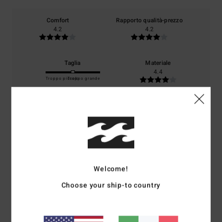
Comfort
Rapporto qualità-prezzo
4.2
4.2
Taglia
Materiale
4.4
Troppo piccolo
Troppo grande
Colore
4.6
5
/5
Welcome!
Choose your ship-to country
Matteo
7. luglio 2026
Acquisto verificato