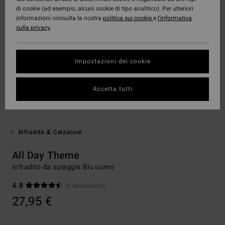
di cookie (ad esempio, alcuni cookie di tipo analitico). Per ulteriori
informazioni consulta la nostra
politica sui cookie
e
l'informativa
sulla privacy
.
Impostazioni dei cookie
Accetta tutti
Infradito & Calzature
All Day Theme
Infradito da spiaggia Blu uomo
4.8
(5 Recensioni)
27,95 €