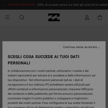
Salta
DOPPIA OFFERTA
25% di sconto extra su tutti gli articoli in saldo*
D
alle
informazioni
sul
prodotto
Continua senza accettare
SCEGLI COSA SUCCEDE AI TUOI DATI
PERSONALI
In collaborazione con i nostri partner, utilizziamo i cookie o dei
sistemi equivalenti per salvare e/o accedere a delle informazioni sul
tuo dispositivo. Tali informazioni personali (ad es. i dati di
navigazione e il tuo indirizzo IP) potrebbero essere utilizzati per:
offrirti contenuti e informazioni personalizzati, misurare l’efficacia
dei contenuti e della pubblicità, per fornire annunci personalizzati,
conoscere meglio il nostro pubblico o sviluppare e migliorare i
prodotti dei nostri partner. Puoi configurare la tua scelta fornendo il
tuo consenso all’uso di determinati cookie o negandolo ad altri tipi