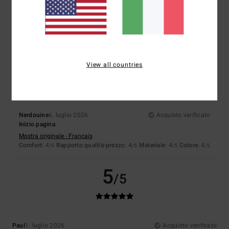
Comò
Mostra originale - Castellano
Comfort
: 3
Rapporto qualità-prezzo
: 3
Taglia
: Taglia perfetta
/5
/5
Materiale
: 4
Colore
: 4
/5
/5
4
/5
View all countries
Nerdouine
6. luglio 2026
Acquisto verificato
Inizio pagina
Mostra originale - Français
Comfort
: 4
Rapporto qualità-prezzo
: 4
Materiale
: 4
Colore
: 4
/5
/5
/5
/5
5
/5
Paul
1. luglio 2026
Acquisto verificato