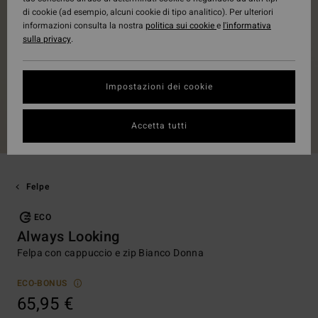
di cookie (ad esempio, alcuni cookie di tipo analitico). Per ulteriori
informazioni consulta la nostra
politica sui cookie
e
l'informativa
sulla privacy
.
Impostazioni dei cookie
Accetta tutti
Felpe
ECO
Always Looking
Felpa con cappuccio e zip Bianco Donna
ECO-BONUS
65,95 €