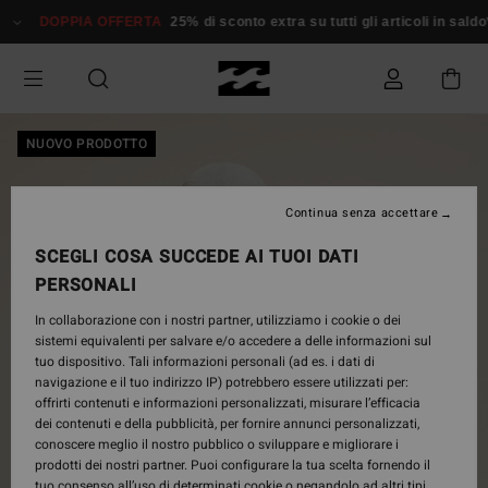
Salta
DOPPIA OFFERTA
25% di sconto extra su tutti gli articoli in saldo*
alle
informazioni
sul
prodotto
NUOVO PRODOTTO
Continua senza accettare
SCEGLI COSA SUCCEDE AI TUOI DATI
PERSONALI
In collaborazione con i nostri partner, utilizziamo i cookie o dei
sistemi equivalenti per salvare e/o accedere a delle informazioni sul
tuo dispositivo. Tali informazioni personali (ad es. i dati di
navigazione e il tuo indirizzo IP) potrebbero essere utilizzati per:
offrirti contenuti e informazioni personalizzati, misurare l’efficacia
dei contenuti e della pubblicità, per fornire annunci personalizzati,
conoscere meglio il nostro pubblico o sviluppare e migliorare i
prodotti dei nostri partner. Puoi configurare la tua scelta fornendo il
tuo consenso all’uso di determinati cookie o negandolo ad altri tipi