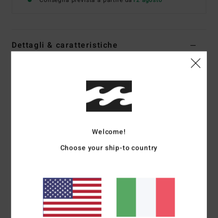
Consegna prevista a partire da
12 agosto
Dettagli & caratteristiche
Felpa con cappuccio e zip Bianco Donna
Style
EBJSF00208
Codice colore
wcp
Caratteristiche
Tessuto:
tessuto felpato ecologico spazzolato
Welcome!
Forma della mutandina:
mutandina regular
Choose your ship-to country
Felpa con cappuccio e zip
Serigrafia in rilievo sul davanti e sul retro
Composizione
[Tessuto principale] 55% cotone, 25%
cotone riciclato, 20% poliestere riciclato