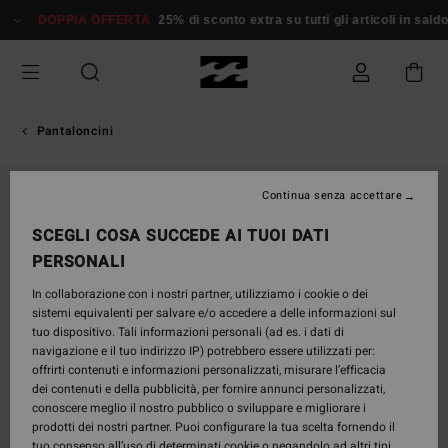
Salta
DOPPIA OFFERTA
25% di sconto extra su tutti gli articoli in saldo*
alle
informazioni
sul
prodotto
Pantaloncini
Continua senza accettare
SCEGLI COSA SUCCEDE AI TUOI DATI
PERSONALI
In collaborazione con i nostri partner, utilizziamo i cookie o dei
sistemi equivalenti per salvare e/o accedere a delle informazioni sul
tuo dispositivo. Tali informazioni personali (ad es. i dati di
navigazione e il tuo indirizzo IP) potrebbero essere utilizzati per:
offrirti contenuti e informazioni personalizzati, misurare l’efficacia
dei contenuti e della pubblicità, per fornire annunci personalizzati,
conoscere meglio il nostro pubblico o sviluppare e migliorare i
prodotti dei nostri partner. Puoi configurare la tua scelta fornendo il
tuo consenso all’uso di determinati cookie o negandolo ad altri tipi