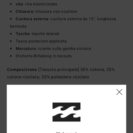
vita:
vita elasticizzata
Chiusura:
chiusura con coulisse
Cucitura esterna:
cucitura esterna da 15", lunghezza
bermuda
Tasche:
tasche laterali
Tasca posteriore applicata
Marcatura:
ricamo sulla gamba sinistra
Etichetta Billabong in tessuto
Composizione
[Tessuto principale] 55% cotone, 25%
cotone riciclato, 20% poliestere riciclato
Spedizioni e Resi
Recensioni dei clienti