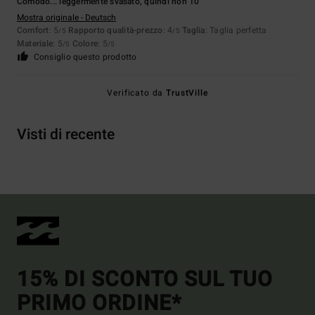
Comodo... leggermente svasato, quindi non 10
Mostra originale - Deutsch
Comfort
: 5
Rapporto qualità-prezzo
: 4
Taglia
: Taglia perfetta
/5
/5
Materiale
: 5
Colore
: 5
/5
/5
Consiglio questo prodotto
Verificato da
TrustVille
Visti di recente
15% DI SCONTO SUL TUO
PRIMO ORDINE*