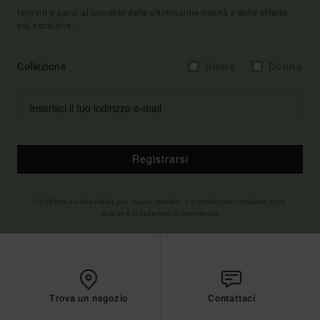
Iscriviti e sarai al corrente delle ultimissime novità e delle offerte
più esclusive.
Collezione
Uomo
Donna
Registrarsi
(*) Offerta on-line valida per i nuovi membri - Le condizioni complete sono
disponibili nella mail di benvenuto
Trova un negozio
Contattaci