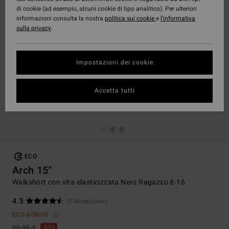
di cookie (ad esempio, alcuni cookie di tipo analitico). Per ulteriori
informazioni consulta la nostra
politica sui cookie
e
l'informativa
sulla privacy
.
Impostazioni dei cookie
Accetta tutti
ECO
Arch 15"
Walkshort con vita elasticizzata Nero Ragazzo 8-16
4.5
(2 Recensioni)
ECO-BONUS
35,95 €
55%