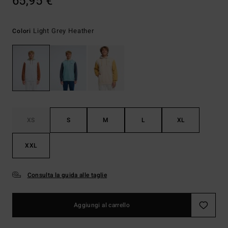
65,95 €
Light Grey Heather
Colori
XS
S
M
L
XL
XXL
Consulta la guida alle taglie
Aggiungi al carrello