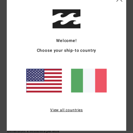
Mostra originale - Français
5
/5
Welcome!
Choose your ship-to country
Mariano
9. luglio 2026
Acquisto verificato
Super
Mostra originale - Castellano
Comfort
: 5
Rapporto qualità-prezzo
: 5
Taglia
: Taglia perfetta
/5
/5
Materiale
: 5
Colore
: 5
/5
/5
Consiglio questo prodotto
5
/5
View all countries
Xavier
21. giugno 2026
Acquisto verificato
Dimensioni e vestibilità perfette