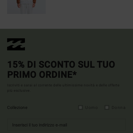
15% DI SCONTO SUL TUO
PRIMO ORDINE*
Iscriviti e sarai al corrente delle ultimissime novità e delle offerte
più esclusive.
Collezione
Uomo
Donna