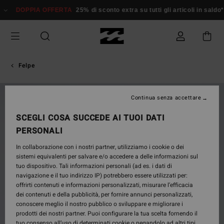
Salta
DOPPIA OFFERTA
25% di sconto extra su tutti gli articoli in sald
alle
informazioni
sul
prodotto
Felpe
NUOVO PRODOTTO
Continua senza accettare
SCEGLI COSA SUCCEDE AI TUOI DATI
PERSONALI
In collaborazione con i nostri partner, utilizziamo i cookie o dei
sistemi equivalenti per salvare e/o accedere a delle informazioni sul
tuo dispositivo. Tali informazioni personali (ad es. i dati di
navigazione e il tuo indirizzo IP) potrebbero essere utilizzati per:
offrirti contenuti e informazioni personalizzati, misurare l’efficacia
dei contenuti e della pubblicità, per fornire annunci personalizzati,
conoscere meglio il nostro pubblico o sviluppare e migliorare i
prodotti dei nostri partner. Puoi configurare la tua scelta fornendo il
tuo consenso all’uso di determinati cookie o negandolo ad altri tipi