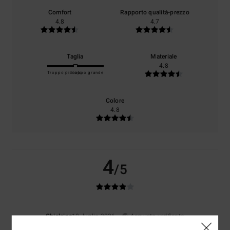
Comfort
Rapporto qualità-prezzo
4.8
4.7
Taglia
Materiale
4.8
Troppo piccolo
Troppo grande
Colore
4.8
4
/5
Ghislaine
10. luglio 2026
Acquisto verificato
bella felpa, originale nella combinazione di colori