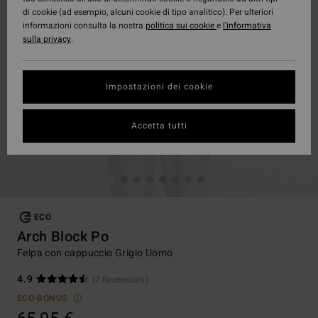
di cookie (ad esempio, alcuni cookie di tipo analitico). Per ulteriori
informazioni consulta la nostra
politica sui cookie
e
l'informativa
sulla privacy
.
Impostazioni dei cookie
Accetta tutti
ECO
Arch Block Po
Felpa con cappuccio Grigio Uomo
4.9
(7 Recensioni)
ECO-BONUS