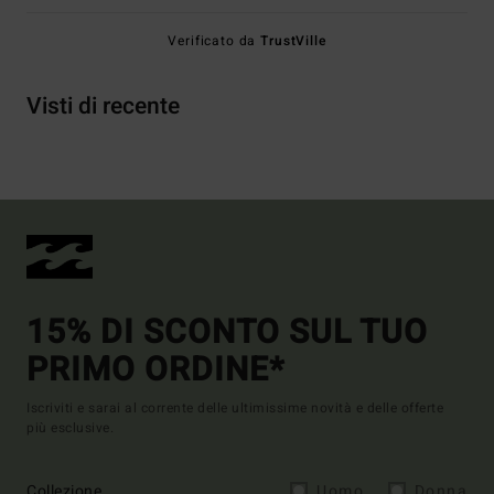
Verificato da
TrustVille
Visti di recente
15% DI SCONTO SUL TUO
PRIMO ORDINE*
Iscriviti e sarai al corrente delle ultimissime novità e delle offerte
più esclusive.
Collezione
Uomo
Donna