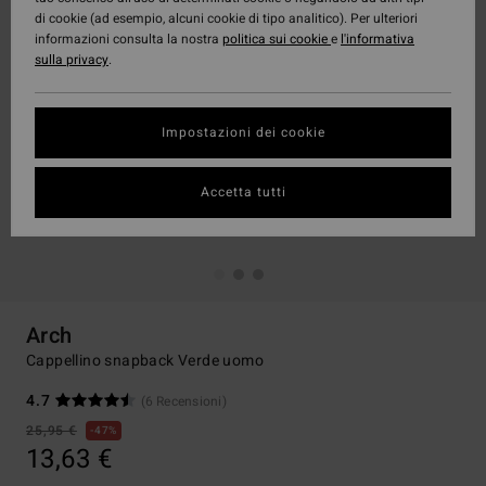
di cookie (ad esempio, alcuni cookie di tipo analitico). Per ulteriori
informazioni consulta la nostra
politica sui cookie
e
l'informativa
sulla privacy
.
Impostazioni dei cookie
Accetta tutti
Arch
Cappellino snapback Verde uomo
4.7
(6 Recensioni)
25,95 €
47%
13,63 €