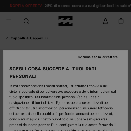
Salta
DOPPIA OFFERTA
25% di sconto extra su tutti gli articoli in saldo*
D
alle
informazioni
sul
prodotto
Cappelli & Cappellini
Continua senza accettare
SCEGLI COSA SUCCEDE AI TUOI DATI
PERSONALI
In collaborazione con i nostri partner, utilizziamo i cookie o dei
sistemi equivalenti per salvare e/o accedere a delle informazioni sul
tuo dispositivo. Tali informazioni personali (ad es. i dati di
navigazione e il tuo indirizzo IP) potrebbero essere utilizzati per:
offrirti contenuti e informazioni personalizzati, misurare l’efficacia
dei contenuti e della pubblicità, per fornire annunci personalizzati,
conoscere meglio il nostro pubblico o sviluppare e migliorare i
prodotti dei nostri partner. Puoi configurare la tua scelta fornendo il
tuo consenso all’uso di determinati cookie o negandolo ad altri tipi