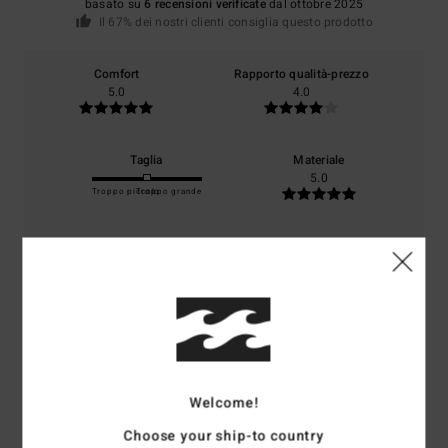
basato su
6 recensioni verificate
dal ottobre 2025
Il 67% dei nostri clienti consiglia questo prodotto
Comfort
Rapporto qualità-prezzo
5.0
4.0
Taglia
Materiale
5.0
Troppo piccolo
Troppo grande
Colore
4.3
4
/5
Welcome!
Choose your ship-to country