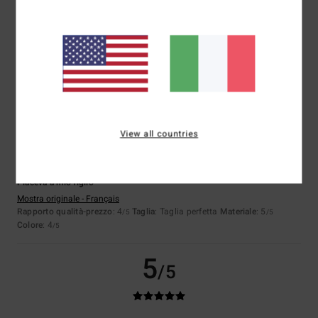
MANUEL
4. giugno 2026
Acquisto verificato
Il blu che ho ricevuto è più scuro di quello del sito web
Mostra originale - Français
Comfort
: 5
Rapporto qualità-prezzo
: 4
Materiale
: 5
Colore
: 2
/5
/5
/5
/5
5
/5
View all countries
Julien
5. aprile 2026
Acquisto verificato
Piaceva a mio figlio
Mostra originale - Français
Rapporto qualità-prezzo
: 4
Taglia
: Taglia perfetta
Materiale
: 5
/5
/5
Colore
: 4
/5
5
/5