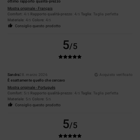
ottimo rapporto qualità-prezzo
Mostra originale - Français
Comfort
: 4
Rapporto qualità-prezzo
: 4
Taglia
: Taglia perfetta
/5
/5
Materiale
: 4
Colore
: 4
/5
/5
Consiglio questo prodotto
5
/5
Sandra
28. marzo 2026
Acquisto verificato
È esattamente quello che cercavo
Mostra originale - Português
Comfort
: 5
Rapporto qualità-prezzo
: 4
Taglia
: Taglia perfetta
/5
/5
Materiale
: 5
Colore
: 5
/5
/5
Consiglio questo prodotto
5
/5