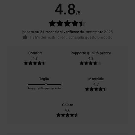
4.8
/5
basato su
21 recensioni verificate
dal settembre 2025
Il 86% dei nostri clienti consiglia questo prodotto
Comfort
Rapporto qualità-prezzo
4.8
4.3
Taglia
Materiale
4.7
Troppo piccolo
Troppo grande
Colore
4.6