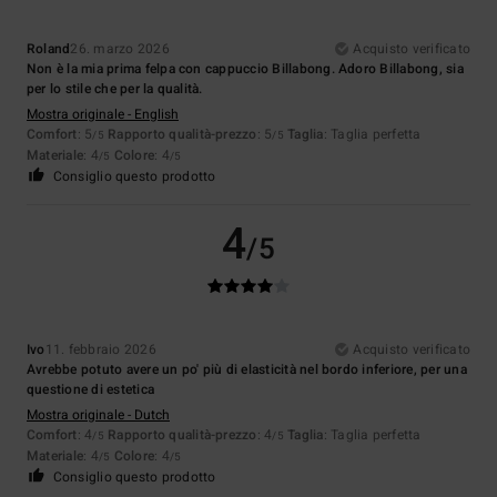
Roland
26. marzo 2026
Acquisto verificato
Non è la mia prima felpa con cappuccio Billabong. Adoro Billabong, sia
per lo stile che per la qualità.
Mostra originale - English
Comfort
: 5
Rapporto qualità-prezzo
: 5
Taglia
: Taglia perfetta
/5
/5
Materiale
: 4
Colore
: 4
/5
/5
Consiglio questo prodotto
4
/5
Ivo
11. febbraio 2026
Acquisto verificato
Avrebbe potuto avere un po' più di elasticità nel bordo inferiore, per una
questione di estetica
Mostra originale - Dutch
Comfort
: 4
Rapporto qualità-prezzo
: 4
Taglia
: Taglia perfetta
/5
/5
Materiale
: 4
Colore
: 4
/5
/5
Consiglio questo prodotto