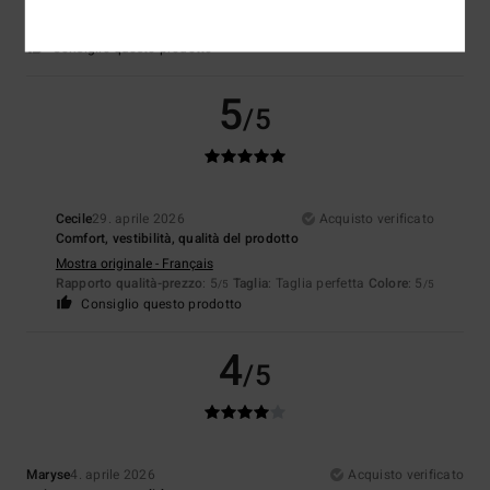
Comfort
: 5
Rapporto qualità-prezzo
: 4
Taglia
: Taglia perfetta
/5
/5
Materiale
: 5
Colore
: 4
/5
/5
Consiglio questo prodotto
5
/5
Cecile
29. aprile 2026
Acquisto verificato
Comfort, vestibilità, qualità del prodotto
Mostra originale - Français
Rapporto qualità-prezzo
: 5
Taglia
: Taglia perfetta
Colore
: 5
/5
/5
Consiglio questo prodotto
4
/5
Maryse
4. aprile 2026
Acquisto verificato