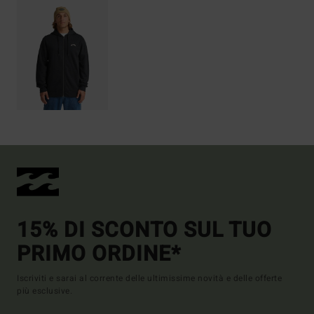
15% DI SCONTO SUL TUO
PRIMO ORDINE*
Iscriviti e sarai al corrente delle ultimissime novità e delle offerte
più esclusive.