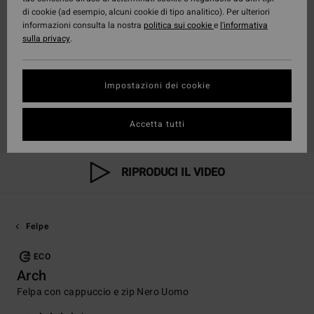
di cookie (ad esempio, alcuni cookie di tipo analitico). Per ulteriori
informazioni consulta la nostra
politica sui cookie
e
l'informativa
sulla privacy
.
Impostazioni dei cookie
Accetta tutti
RIPRODUCI IL VIDEO
Felpe
ECO
Arch
Felpa con cappuccio e zip Nero Uomo