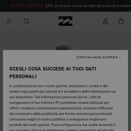
Salta
DOPPIA OFFERTA
25% di sconto extra su tutti gli articoli in sald
alle
informazioni
sul
prodotto
Continua senza accettare
SCEGLI COSA SUCCEDE AI TUOI DATI
PERSONALI
In collaborazione con i nostri partner, utilizziamo i cookie o dei
sistemi equivalenti per salvare e/o accedere a delle informazioni sul
tuo dispositivo. Tali informazioni personali (ad es. i dati di
navigazione e il tuo indirizzo IP) potrebbero essere utilizzati per:
offrirti contenuti e informazioni personalizzati, misurare l’efficacia
dei contenuti e della pubblicità, per fornire annunci personalizzati,
conoscere meglio il nostro pubblico o sviluppare e migliorare i
prodotti dei nostri partner. Puoi configurare la tua scelta fornendo il
tuo consenso all’uso di determinati cookie o negandolo ad altri tipi