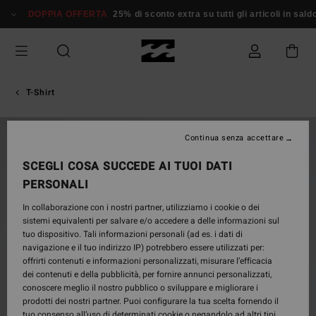
Salta
DOPPIA OFFERTA
25% di sconto extra su tutti gli articoli in saldo*
alle
informazioni
sul
prodotto
T-Shirt
NUOVO PRODOTTO
Continua senza accettare
SCEGLI COSA SUCCEDE AI TUOI DATI
PERSONALI
In collaborazione con i nostri partner, utilizziamo i cookie o dei
sistemi equivalenti per salvare e/o accedere a delle informazioni sul
tuo dispositivo. Tali informazioni personali (ad es. i dati di
navigazione e il tuo indirizzo IP) potrebbero essere utilizzati per:
offrirti contenuti e informazioni personalizzati, misurare l’efficacia
dei contenuti e della pubblicità, per fornire annunci personalizzati,
conoscere meglio il nostro pubblico o sviluppare e migliorare i
prodotti dei nostri partner. Puoi configurare la tua scelta fornendo il
tuo consenso all’uso di determinati cookie o negandolo ad altri tipi