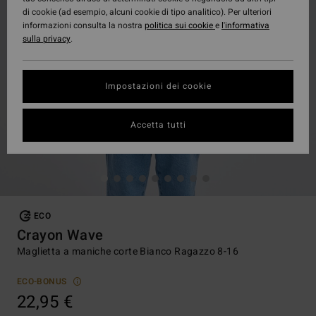
di cookie (ad esempio, alcuni cookie di tipo analitico). Per ulteriori
informazioni consulta la nostra
politica sui cookie
e
l'informativa
sulla privacy
.
Impostazioni dei cookie
Accetta tutti
ECO
Crayon Wave
Maglietta a maniche corte Bianco Ragazzo 8-16
ECO-BONUS
22,95 €