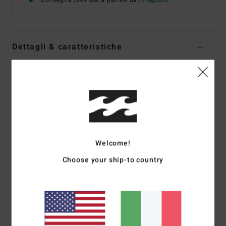
Consegna prevista a partire da
10 agosto
Dettagli & caratteristiche
Maglietta a maniche corte Bianco Ragazzo 8-16
Style
EBBZT00253
Codice colore
wht
Caratteristiche
Tessuto:
jersey di cotone [160 g/m2]
Welcome!
Vestibilità:
vestibilità premium
Girocollo
Choose your ship-to country
Serigrafia su petto e schiena
Etichetta tessuta
Composizione
[Tessuto principale] 70% cotone, 30%
cotone riciclato