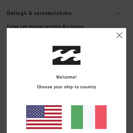
Dettagli & caratteristiche
Felpa con mezza cerniera Blu Donna
Style
EBJPF00127
Codice colore
bgg0
Caratteristiche
Tessuto:
pile stampato
Vestibilità:
relaxed
Welcome!
Collo a mezza cerniera
Tasche a filetto frontali
Choose your ship-to country
Vita elasticizzata
Patch in silicone
Composizione
[Tessuto principale] 100% poliestere