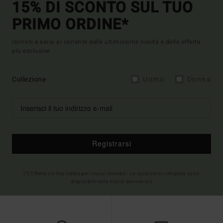
15% DI SCONTO SUL TUO
PRIMO ORDINE*
Iscriviti e sarai al corrente delle ultimissime novità e delle offerte
più esclusive.
Collezione
Uomo
Donna
Registrarsi
(*) Offerta on-line valida per i nuovi membri - Le condizioni complete sono
disponibili nella mail di benvenuto