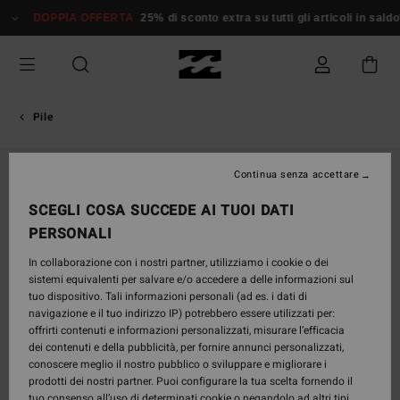
Salta
DOPPIA OFFERTA
25% di sconto extra su tutti gli articoli in saldo*
alle
informazioni
sul
prodotto
Pile
NUOVO PRODOTTO
Continua senza accettare
SCEGLI COSA SUCCEDE AI TUOI DATI
PERSONALI
In collaborazione con i nostri partner, utilizziamo i cookie o dei
sistemi equivalenti per salvare e/o accedere a delle informazioni sul
tuo dispositivo. Tali informazioni personali (ad es. i dati di
navigazione e il tuo indirizzo IP) potrebbero essere utilizzati per:
offrirti contenuti e informazioni personalizzati, misurare l’efficacia
dei contenuti e della pubblicità, per fornire annunci personalizzati,
conoscere meglio il nostro pubblico o sviluppare e migliorare i
prodotti dei nostri partner. Puoi configurare la tua scelta fornendo il
tuo consenso all’uso di determinati cookie o negandolo ad altri tipi