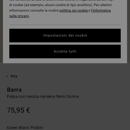
di cookie (ad esempio, alcuni cookie di tipo analitico). Per ulteriori
informazioni consulta la nostra
politica sui cookie
e
l'informativa
sulla privacy
.
Impostazioni dei cookie
Accetta tutti
Pile
Barra
Felpa con mezza cerniera Nero Donna
75,95 €
Black Pebble
Colori