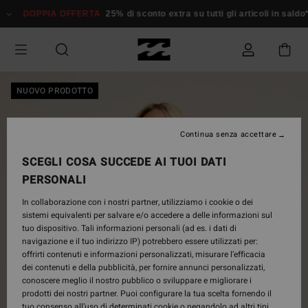
Salta
DOPPIA OFFERTA
25% di sconto extra su tutti gli articoli in saldo*
alle
informazioni
sul
prodotto
NUOVO PRODOTTO
Continua senza accettare
SCEGLI COSA SUCCEDE AI TUOI DATI
PERSONALI
In collaborazione con i nostri partner, utilizziamo i cookie o dei
sistemi equivalenti per salvare e/o accedere a delle informazioni sul
tuo dispositivo. Tali informazioni personali (ad es. i dati di
navigazione e il tuo indirizzo IP) potrebbero essere utilizzati per:
offrirti contenuti e informazioni personalizzati, misurare l’efficacia
dei contenuti e della pubblicità, per fornire annunci personalizzati,
conoscere meglio il nostro pubblico o sviluppare e migliorare i
prodotti dei nostri partner. Puoi configurare la tua scelta fornendo il
tuo consenso all’uso di determinati cookie o negandolo ad altri tipi