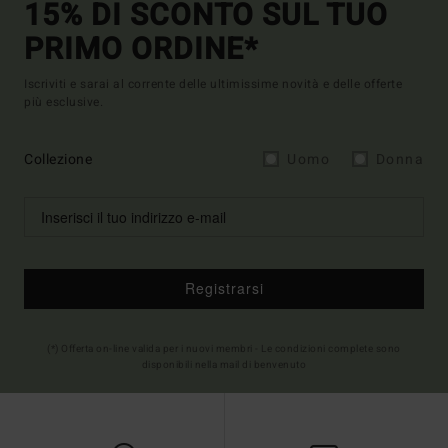
15% DI SCONTO SUL TUO
PRIMO ORDINE*
Iscriviti e sarai al corrente delle ultimissime novità e delle offerte
più esclusive.
Collezione
Uomo
Donna
Registrarsi
(*) Offerta on-line valida per i nuovi membri - Le condizioni complete sono
disponibili nella mail di benvenuto