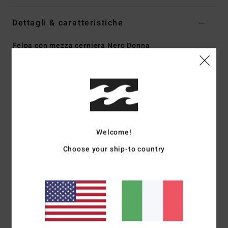
Dettagli & caratteristiche
Felpa con mezza cerniera Nero Donna
Style
EBJPF00127
Codice colore
bpb
Caratteristiche
Tessuto:
pile stampato
Vestibilità:
relaxed
Welcome!
Collo a mezza cerniera
Tasche a filetto frontali
Choose your ship-to country
Vita elasticizzata
Patch in silicone
Composizione
[Tessuto principale] 100% poliestere