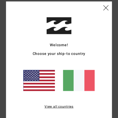
Dettagli & caratteristiche
Maglietta a maniche corte Nero uomo
Style
EBYZT00137
Codice colore
blk
Welcome!
Choose your ship-to country
Caratteristiche
Tessuto:
tessuto di cotone [160 g/m2]
Vestibilità:
vestibilità core
Marcatura:
etichetta a bandiera / toppa Billabong
Altre caratteristiche: Stampa serigrafica sul davanti
Composizione
100% cotone
View all countries
Spedizioni e Resi