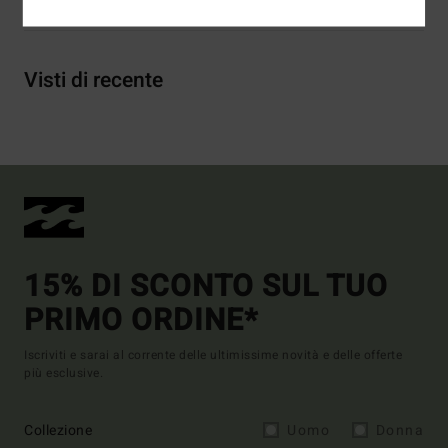
Visti di recente
15% DI SCONTO SUL TUO
PRIMO ORDINE*
Iscriviti e sarai al corrente delle ultimissime novità e delle offerte
più esclusive.
Collezione
Uomo
Donna