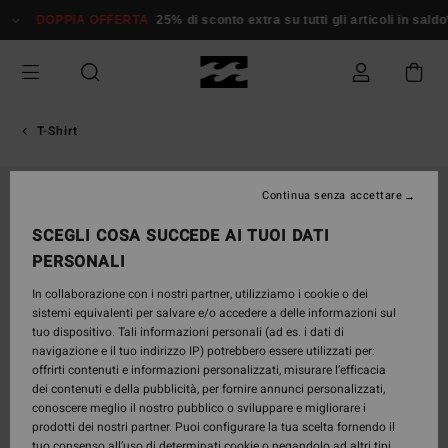
Salta
DOPPIA OFFERTA
25% di sconto extra su tutti gli articoli in saldo*
alle
informazioni
sul
prodotto
T-Shirt
Continua senza accettare
SCEGLI COSA SUCCEDE AI TUOI DATI
PERSONALI
In collaborazione con i nostri partner, utilizziamo i cookie o dei
sistemi equivalenti per salvare e/o accedere a delle informazioni sul
tuo dispositivo. Tali informazioni personali (ad es. i dati di
navigazione e il tuo indirizzo IP) potrebbero essere utilizzati per:
offrirti contenuti e informazioni personalizzati, misurare l’efficacia
dei contenuti e della pubblicità, per fornire annunci personalizzati,
conoscere meglio il nostro pubblico o sviluppare e migliorare i
prodotti dei nostri partner. Puoi configurare la tua scelta fornendo il
tuo consenso all’uso di determinati cookie o negandolo ad altri tipi